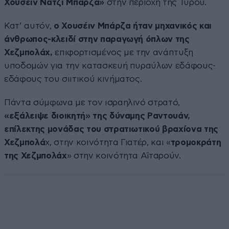
Χουσέιν Νάτζι Μπάρζα»
στην περιοχή της Τύρου.
Κατ’ αυτόν,
ο Χουσέιν Μπάρζα ήταν μηχανικός και
άνθρωπος-κλειδί στην παραγωγή όπλων της
Χεζμπολάχ,
επιφορτισμένος με την ανάπτυξη
υποδομών για την κατασκευή πυραύλων εδάφους-
εδάφους του σιιτικού κινήματος.
Πάντα σύμφωνα με τον ισραηλινό στρατό,
«εξάλειψε διοικητή» της δύναμης Ραντουάν,
επίλεκτης μονάδας του στρατιωτικού βραχίονα της
Χεζμπολά
χ, στην κοινότητα Γιατέρ, και «
τρομοκράτη
της Χεζμπολάχ
» στην κοινότητα Αϊταρούν.