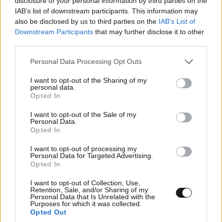
disclosure of your personal information by third parties on the
IAB’s list of downstream participants. This information may
also be disclosed by us to third parties on the
IAB’s List of
Downstream Participants
that may further disclose it to other
third parties.
Please note that this website/app uses one or more Google
Personal Data Processing Opt Outs
services and may gather and store information including but
not limited to your visit or usage behaviour. You may click to
I want to opt-out of the Sharing of my
personal data.
grant or deny consent to Google and its third-party tags to
Opted In
use your data for below specified purposes in below Google
consent section.
I want to opt-out of the Sale of my
Personal Data.
Opted In
ΗΠΑ και ASEAN ζητούν την απελευθέρωση
I want to opt-out of processing my
Personal Data for Targeted Advertising.
των πολιτικών κρατουμένων στη Μιανμάρ,
Opted In
μεταξύ τους και της πρώην ηγέτιδας της χώρας
I want to opt-out of Collection, Use,
Retention, Sale, and/or Sharing of my
Personal Data that Is Unrelated with the
Purposes for which it was collected.
Opted Out