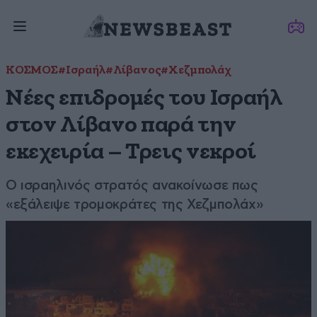
ΚΟΣΜΟΣ
#Ισραήλ
#Λίβανος
#Χεζμπολάχ
Νέες επιδρομές του Ισραήλ
στον Λίβανο παρά την
εκεχειρία – Τρεις νεκροί
Ο ισραηλινός στρατός ανακοίνωσε πως
«εξάλειψε τρομοκράτες της Χεζμπολάχ»