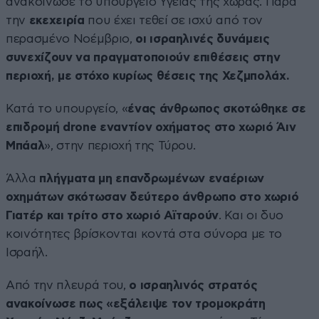
ανακοίνωσε το υπουργείο Υγείας της χώρας. Παρά
την
εκεχειρία
που έχει τεθεί σε ισχύ από τον
περασμένο Νοέμβριο,
οι ισραηλινές δυνάμεις
συνεχίζουν να πραγματοποιούν επιθέσεις στην
περιοχή, με στόχο κυρίως θέσεις της Χεζμπολάχ.
Κατά το υπουργείο, «
ένας άνθρωπος σκοτώθηκε σε
επιδρομή drone εναντίον οχήματος στο χωριό Άιν
Μπάαλ
», στην περιοχή της Τύρου.
Άλλα
πλήγματα μη επανδρωμένων εναέριων
οχημάτων σκότωσαν δεύτερο άνθρωπο στο χωριό
Γιατέρ και τρίτο στο χωριό Αϊταρούν
. Και οι δυο
κοινότητες βρίσκονται κοντά στα σύνορα με το
Ισραήλ.
Από την πλευρά του,
ο ισραηλινός στρατός
ανακοίνωσε πως «εξάλειψε τον τρομοκράτη