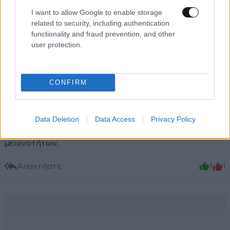
ΠΡΟΣΘΗΚΗ
I want to allow Google to enable storage
related to security, including authentication
functionality and fraud prevention, and other
user protection.
dk.
28·01·2025 00:44
Τίποτα καινούργιο. Άλλωστε, όταν επιτέθηκαν στην
CONFIRM
Πολωνία μαζί με τον Χίτλερ τον Σεπτέμβριο του 1939,
τότε επίσης ανακοίνωσαν ότι είχαν αναγκαστεί να το
κάνουν. Αφου καθοδηγούνταν αποκλειστικά από
Data Deletion
Data Access
Privacy Policy
ανθρωπιστικούς λόγους - την προστασία των εθνικών
μειονοτήτων.
Απαντήστε
1
1