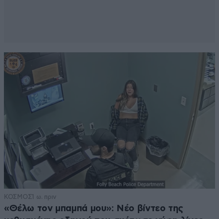
αμυνόμενος!
Απαντήστε
1
3
dk.
28·01·2025 00:51
@... Αναγκάστηκε πραγματικά και
απροετοιμαστος. Γιατί οι Ρώσοι ετοίμαζαν
τη δική τους επίθεση σε λιγες μέρες ή
εβδομάδες (όχι μήνες). Υπάρχουν
εκατοντάδες, χιλιάδες αποδείξεις και
μάρτυρες για αυτό, αλλά εσείς μπορείτε
φυσικά να συνεχίσετε να πιστεύετε στη
σοβιετική-βρετανική εκδοχή της ιστορίας.
Για την Πολωνία ή για την Ελλάδα - τα ίδια
ψέματα τους παντού.
ΚΟΣΜΟΣ
1 ω. πριν
Απαντήστε
0
2
«Θέλω τον μπαμπά μου»: Νέο βίντεο της