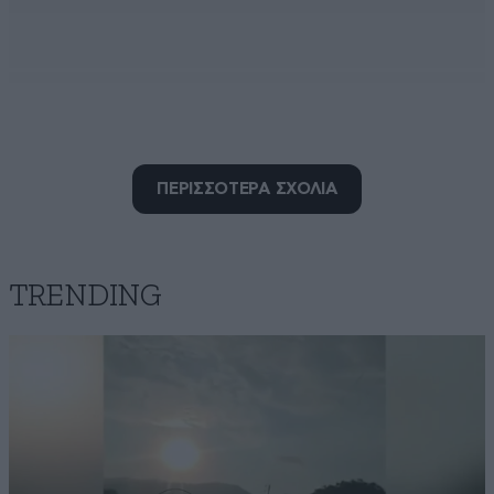
ΠΕΡΙΣΣΟΤΕΡΑ ΣΧΟΛΙΑ
TRENDING
ΔΙΟΓΕΝΗΣ Λυτταιος
27·01·2025 22:43
...Πεντα/φα'νερον,πλεον, οτι (...ΚΑΙ) ΟΙ ΡΩΣΟΙ
...ΑΝΑΓΙΓΝΩΣΚΟΥΝ ΤΑ ΣΧΟΛΙΑΚΙΑ ΣΑΣ/μας ΣΤΟ
''ΤΕΡΑΣ'',φιλτατοι !!! ΣΥΝ/ΧΑΡΗΤΗΡΙΑ ΣΕ ΟΛΟΥΣ !!!
Απαντήστε
1
0