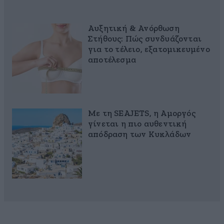
Αυξητική & Ανόρθωση
Στήθους: Πώς συνδυάζονται
για το τέλειο, εξατομικευμένο
αποτέλεσμα
Με τη SEAJETS, η Αμοργός
γίνεται η πιο αυθεντική
απόδραση των Κυκλάδων