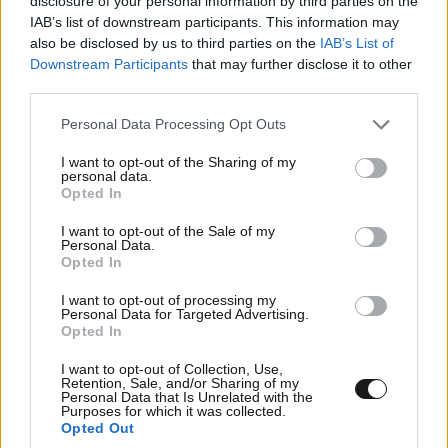
disclosure of your personal information by third parties on the
IAB’s list of downstream participants. This information may
Ακολουθήστε το
NEWSBEAST
στο
Google News
also be disclosed by us to third parties on the
IAB’s List of
και μάθετε πρώτοι όλες τις ειδήσεις
Downstream Participants
that may further disclose it to other
third parties.
Please note that this website/app uses one or more Google
Personal Data Processing Opt Outs
services and may gather and store information including but
not limited to your visit or usage behaviour. You may click to
I want to opt-out of the Sharing of my
personal data.
grant or deny consent to Google and its third-party tags to
Opted In
use your data for below specified purposes in below Google
consent section.
I want to opt-out of the Sale of my
Personal Data.
Opted In
I want to opt-out of processing my
Personal Data for Targeted Advertising.
Opted In
I want to opt-out of Collection, Use,
Retention, Sale, and/or Sharing of my
Personal Data that Is Unrelated with the
Purposes for which it was collected.
ΣΧΌΛΙΑ ΑΝΑΓΝΩΣΤΏΝ
Opted Out
10