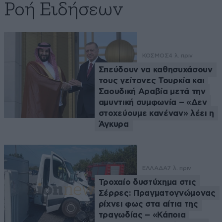
Ροή Ειδήσεων
ΚΟΣΜΟΣ
4 λ. πριν
Σπεύδουν να καθησυχάσουν
τους γείτονες Τουρκία και
Σαουδική Αραβία μετά την
αμυντική συμφωνία – «Δεν
στοχεύουμε κανέναν» λέει η
Άγκυρα
ΕΛΛΑΔΑ
7 λ. πριν
Τροχαίο δυστύχημα στις
Σέρρες: Πραγματογνώμονας
ρίχνει φως στα αίτια της
τραγωδίας – «Κάποια