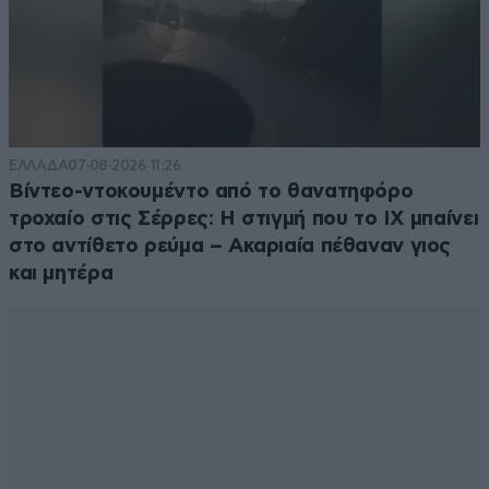
Φιλαληθης
27·01·2025 22:01
Δεν καταλαβαίνω που είναι η είδηση. Μια χαρά τα
λέει. Ο,τι πιστεύει ο πλανήτης, εκτός από μερικούς
στις ΗΠΑ και ελάχιστους, ελεγχόμενους χαζοελιτ
ΕΛΛΑΔΑ
07·08·2026 11:26
στην βαρειά άρρωστη Ευρώπη.
Βίντεο-ντοκουμέντο από το θανατηφόρο
τροχαίο στις Σέρρες: Η στιγμή που το ΙΧ μπαίνει
Απαντήστε
1
2
στο αντίθετο ρεύμα – Ακαριαία πέθαναν γιος
και μητέρα
ハラキリやります
27·01·2025 20:37
Σωστά τα λέει το βιβλίο. Αν δεν ενοχλούσαν τους
Ρώσους στην Κριμαία και στις περιοχές εκεί γύρω δεν
θα χρειαζόταν η επιχείρηση. Τώρα τα έχασαν όλα για
πάντα εξαιτίας του ηθοποιού με τα τακούνια που το
παίζει πρόεδρος. Για να δούμε πότε θα τον κρεμάσουν