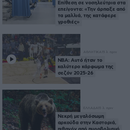
Επίθεση σε νοσηλεύτρια στα
επείγοντα: «Την άρπαξε από
τα μαλλιά, της κατάφερε
γροθιές»
ΑΘΛΗΤΙΚΑ
15 λ. πριν
NBA: Αυτό ήταν το
καλύτερο κάρφωμα της
σεζόν 2025-26
ΕΛΛΑΔΑ
15 λ. πριν
Νεκρή μεγαλόσωμη
αρκούδα στην Καστοριά,
πιθανόν από πυροβολισμό