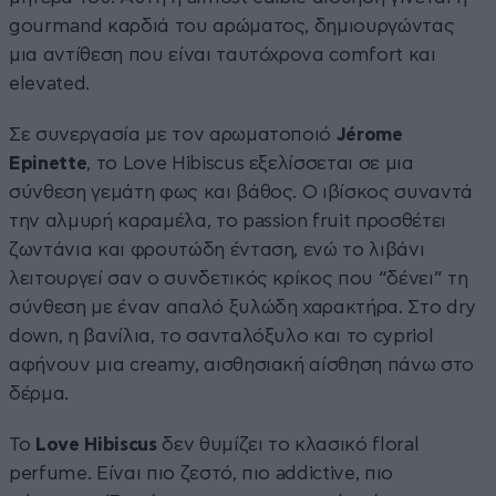
gourmand καρδιά του αρώματος, δημιουργώντας
μια αντίθεση που είναι ταυτόχρονα comfort και
elevated.
Σε συνεργασία με τον αρωματοποιό
Jérome
Epinette
, το Love Hibiscus εξελίσσεται σε μια
σύνθεση γεμάτη φως και βάθος. Ο ιβίσκος συναντά
την αλμυρή καραμέλα, το passion fruit προσθέτει
ζωντάνια και φρουτώδη ένταση, ενώ το λιβάνι
λειτουργεί σαν ο συνδετικός κρίκος που “δένει” τη
σύνθεση με έναν απαλό ξυλώδη χαρακτήρα. Στο dry
down, η βανίλια, το σανταλόξυλο και το cypriol
αφήνουν μια creamy, αισθησιακή αίσθηση πάνω στο
δέρμα.
Το
Love
Hibiscus
δεν θυμίζει το κλασικό floral
perfume. Είναι πιο ζεστό, πιο addictive, πιο