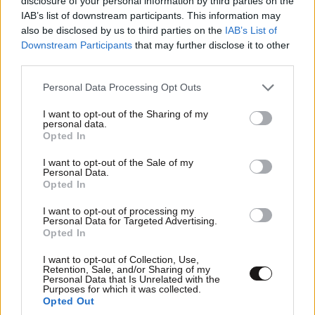
disclosure of your personal information by third parties on the
IAB’s list of downstream participants. This information may
also be disclosed by us to third parties on the
IAB’s List of
Downstream Participants
that may further disclose it to other
third parties.
Please note that this website/app uses one or more Google
Personal Data Processing Opt Outs
Οι 7 καθημερινές συνήθειες που ορκίζονται οι
services and may gather and store information including but
ειδικοί στον ύπνο – Και οι περισσότεροι από
not limited to your visit or usage behaviour. You may click to
I want to opt-out of the Sharing of my
personal data.
εμάς αγνοούμε
grant or deny consent to Google and its third-party tags to
Opted In
use your data for below specified purposes in below Google
consent section.
I want to opt-out of the Sale of my
Personal Data.
Opted In
I want to opt-out of processing my
Personal Data for Targeted Advertising.
Opted In
I want to opt-out of Collection, Use,
Retention, Sale, and/or Sharing of my
Personal Data that Is Unrelated with the
Purposes for which it was collected.
Opted Out