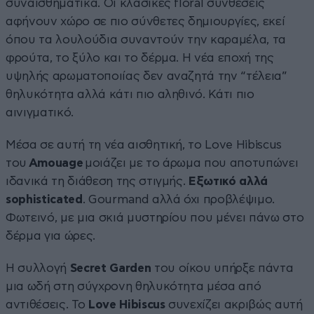
συναισθηματικά. Οι κλασικές floral συνθέσεις
αφήνουν χώρο σε πιο σύνθετες δημιουργίες, εκεί
όπου τα λουλούδια συναντούν την καραμέλα, τα
φρούτα, το ξύλο και το δέρμα. Η νέα εποχή της
υψηλής αρωματοποιίας δεν αναζητά την “τέλεια”
θηλυκότητα αλλά κάτι πιο αληθινό. Κάτι πιο
αινιγματικό.
Μέσα σε αυτή τη νέα αισθητική, το Love Hibiscus
του
Amouage
μοιάζει με το άρωμα που αποτυπώνει
ιδανικά τη διάθεση της στιγμής.
Εξωτικό αλλά
sophisticated
. Gourmand αλλά όχι προβλέψιμο.
Φωτεινό, με μια σκιά μυστηρίου που μένει πάνω στο
δέρμα για ώρες.
Η συλλογή
Secret
Garden
του οίκου υπήρξε πάντα
μια ωδή στη σύγχρονη θηλυκότητα μέσα από
αντιθέσεις. Το
Love
Hibiscus
συνεχίζει ακριβώς αυτή