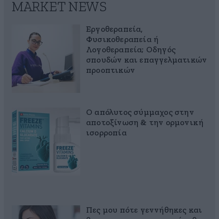
MARKET NEWS
Εργοθεραπεία,
Φυσικοθεραπεία ή
Λογοθεραπεία; Οδηγός
σπουδών και επαγγελματικών
προοπτικών
Ο απόλυτος σύμμαχος στην
αποτοξίνωση & την ορμονική
ισορροπία
Πες μου πότε γεννήθηκες και