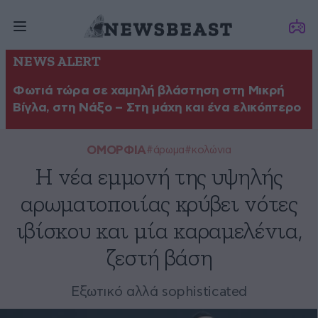
NEWS ALERT
Φωτιά τώρα σε χαμηλή βλάστηση στη Μικρή
Βίγλα, στη Νάξο – Στη μάχη και ένα ελικόπτερο
ΟΜΟΡΦΙΑ
#άρωμα
#κολώνια
Η νέα εμμονή της υψηλής
αρωματοποιίας κρύβει νότες
ιβίσκου και μία καραμελένια,
ζεστή βάση
Εξωτικό αλλά sophisticated