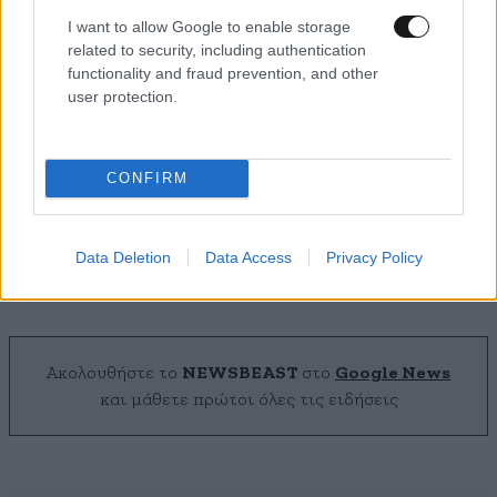
I want to allow Google to enable storage
related to security, including authentication
functionality and fraud prevention, and other
user protection.
CONFIRM
Το μυστικό δεν είναι τα κιλά αλλά η εφαρμογή –
Τα 7 fashion tips που αλλάζουν το αποτέλεσμα
Data Deletion
Data Access
Privacy Policy
Ακολουθήστε το
NEWSBEAST
στο
Google News
και μάθετε πρώτοι όλες τις ειδήσεις