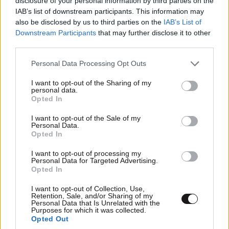
disclosure of your personal information by third parties on the
IAB’s list of downstream participants. This information may
also be disclosed by us to third parties on the
IAB’s List of
Downstream Participants
that may further disclose it to other
third parties.
Please note that this website/app uses one or more Google
Personal Data Processing Opt Outs
services and may gather and store information including but
not limited to your visit or usage behaviour. You may click to
I want to opt-out of the Sharing of my
personal data.
grant or deny consent to Google and its third-party tags to
Opted In
use your data for below specified purposes in below Google
consent section.
I want to opt-out of the Sale of my
Personal Data.
Opted In
I want to opt-out of processing my
Personal Data for Targeted Advertising.
Η φούστα-παρεό είναι το πιο stylish κομμάτι
Opted In
του καλοκαιριού
I want to opt-out of Collection, Use,
Retention, Sale, and/or Sharing of my
Personal Data that Is Unrelated with the
Purposes for which it was collected.
Opted Out