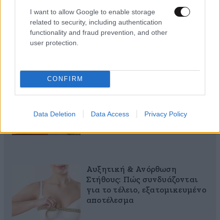
σου έκανα δώρο!
I want to allow Google to enable storage
related to security, including authentication
functionality and fraud prevention, and other
user protection.
40 ημέρες, 33 δράσεις, 4.000+
CONFIRM
συμμετοχές
Data Deletion
Data Access
Privacy Policy
Αυξητική & Ανόρθωση
Στήθους: Πώς συνδυάζονται
για το τέλειο, εξατομικευμένο
αποτέλεσμα