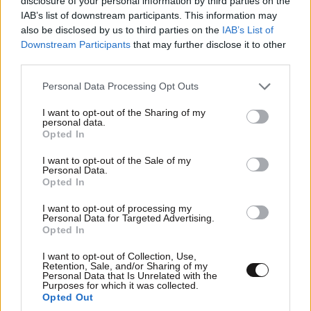
disclosure of your personal information by third parties on the
IAB’s list of downstream participants. This information may
also be disclosed by us to third parties on the
IAB’s List of
Downstream Participants
that may further disclose it to other
LIFESTYLE
2 ω. πριν
third parties.
Ιωάννα Τούνη: Η ξεχωριστή έκπληξη για τα 33α
γενέθλιά της στις Μαλδίβες με τον σύντροφο
Please note that this website/app uses one or more Google
Personal Data Processing Opt Outs
services and may gather and store information including but
και τους φίλους της
not limited to your visit or usage behaviour. You may click to
I want to opt-out of the Sharing of my
personal data.
grant or deny consent to Google and its third-party tags to
Opted In
use your data for below specified purposes in below Google
consent section.
I want to opt-out of the Sale of my
Personal Data.
Opted In
I want to opt-out of processing my
Personal Data for Targeted Advertising.
Opted In
I want to opt-out of Collection, Use,
Retention, Sale, and/or Sharing of my
Personal Data that Is Unrelated with the
Purposes for which it was collected.
Opted Out