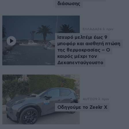
διάσωσης
ΕΛΛΑΔΑ
24 λ. πριν
Ισχυρό μελτέμι έως 9
μποφόρ και αισθητή πτώση
της θερμοκρασίας – O
καιρός μέχρι τον
Δεκαπενταύγουστο
AUTO
29 λ. πριν
Οδηγούμε το Zeekr X