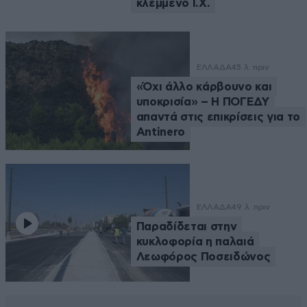
κλεμμένο Ι.Χ.
ΕΛΛΑΔΑ
45 λ. πριν
«Όχι άλλο κάρβουνο και
υποκρισία» – Η ΠΟΓΕΔΥ
απαντά στις επικρίσεις για το
Antinero
ΕΛΛΑΔΑ
49 λ. πριν
Παραδίδεται στην
κυκλοφορία η παλαιά
Λεωφόρος Ποσειδώνος