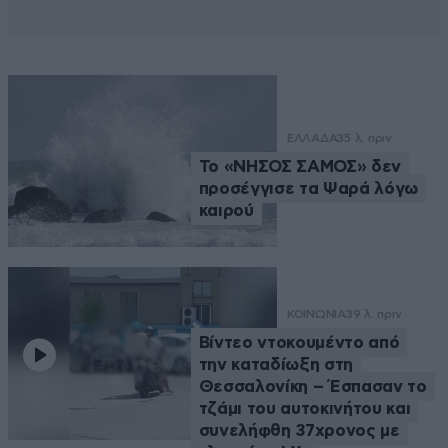
ΕΛΛΑΔΑ
35 λ. πριν
Το «ΝΗΣΟΣ ΣΑΜΟΣ» δεν
προσέγγισε τα Ψαρά λόγω
καιρού
ΚΟΙΝΩΝΙΑ
39 λ. πριν
Βίντεο ντοκουμέντο από
την καταδίωξη στη
Θεσσαλονίκη – Έσπασαν το
τζάμι του αυτοκινήτου και
συνελήφθη 37χρονος με