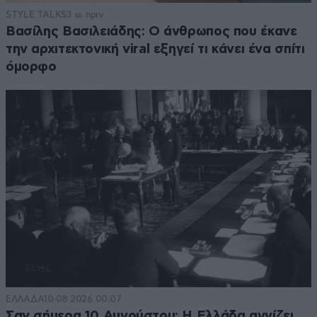
STYLE TALKS
3 ω. πριν
Βασίλης Βασιλειάδης: Ο άνθρωπος που έκανε
την αρχιτεκτονική viral εξηγεί τι κάνει ένα σπίτι
όμορφο
ΕΛΛΑΔΑ
10·08·2026 00:07
Σαν σήμερα 10 Αυγούστου: Η Ελλάδα αγγίζει