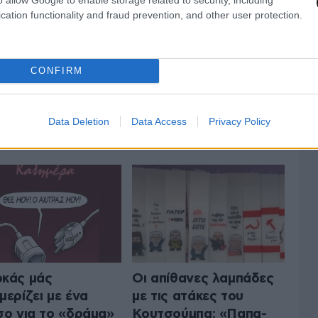
cation functionality and fraud prevention, and other user protection.
CONFIRM
Data Deletion
Data Access
Privacy Policy
ΟΛΑ ΤΑ ΑΡΘΡΑ
κάς μάς
Οι απίθανες λαμπάδες
μερίζει με ένα
με τις ατάκες του
σο για το «δράμα»
Κουτσούμπα: «Παπα-