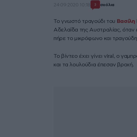
24·09·2020 10:18
σχόλια
3
Το γνωστό τραγούδι του
Βασίλη
Αδελαΐδα της Αυστραλίας, όταν 
πήρε το μικρόφωνο και τραγούδη
Το βίντεο έχει γίνει viral, ο γαμ
και τα λουλούδια έπεσαν βροχή.