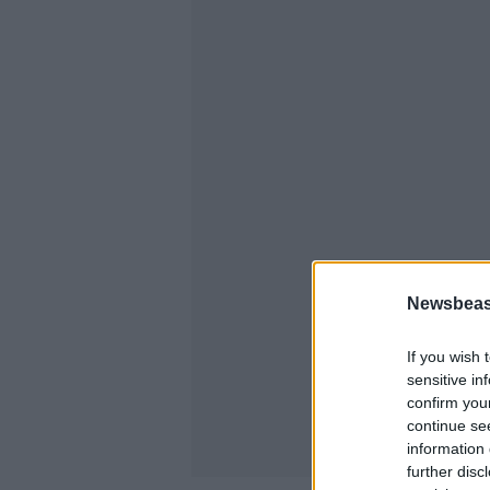
Newsbeast
If you wish 
sensitive in
confirm you
continue se
information 
further disc