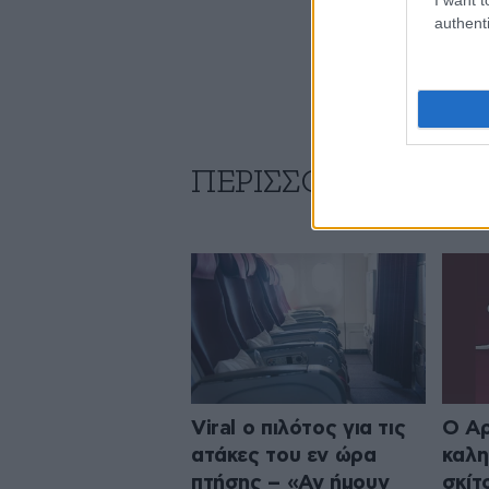
authenti
ΠΕΡΙΣΣΟΤΕΡΑ
Viral ο πιλότος για τις
Ο Αρ
ατάκες του εν ώρα
καλη
πτήσης – «Αν ήμουν
σκίτ