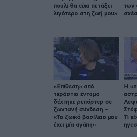
πουλί θα είχα πετάξει
των 
λιγότερο στη ζωή μου»
σχέ
«Επίθεση» από
Η «π
τεράστιο έντομο
αστρ
δέχτηκε ρεπόρτερ σε
Λεφά
ζωντανή σύνδεση –
Στέφ
«Το ζωικό βασίλειο μου
Τι εί
έχει μία αγάπη»
ηγεσ