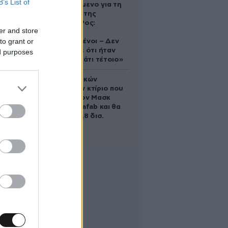
B’s List of
κατηγορούμενο για τη
δολοφονία της
Ελίζαμπεθ Ρος:
er and store
«Είμαστε
to grant or
συντετριμμένοι – Δεν
έδειξε ποτέ ότι ήταν
ed purposes
ικανός για κάτι τέτοιο»
Το φαραωνικών
διαστάσεων κτίριο που
χτίζει ο Έλον Μασκ
λέγεται Terafab και θα
κοστίσει 16,8 δισ.
δολάρια