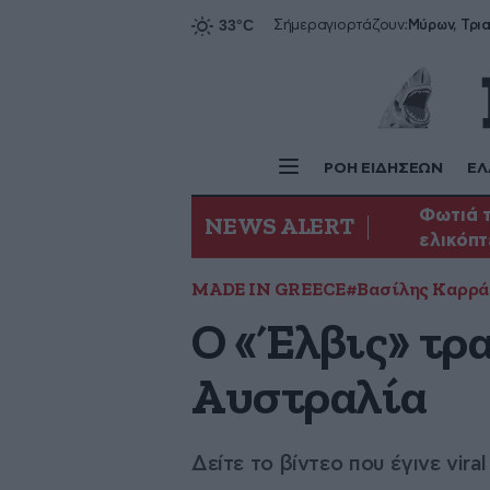
Σήμερα
γιορτάζουν:
ΡΟΗ ΕΙΔΗΣΕΩΝ
ΕΛ
Φωτιά τ
NEWS ALERT
ελικόπ
MADE IN GREECE
#Βασίλης Καρρά
Ο «Έλβις» τρ
Αυστραλία
Δείτε το βίντεο που έγινε viral