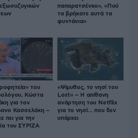
εξωσυζυγικών
παπαρατσένκο», «Πού
σεων
τα βρήκατε αυτά τα
φυντάνια»
ροφητεία» του
«Ψίμυθος, το νησί του
ολόγου, Κώστα
Lost» – Η απίθανη
κη για τον
ανάρτηση του Netflix
ανο Κασσελάκη –
για το νησί… που δεν
χε πει για την
υπάρχει
ία του ΣΥΡΙΖΑ