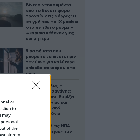
Βίντεο-ντοκουμέντο
από το θανατηφόρο
τροχαίο στις Σέρρες: Η
στιγμή που το ΙΧ μπαίνει
στο αντίθετο ρεύμα –
Ακαριαία πέθαναν γιος
και μητέρα
5 ροφήματα που
μπορείτε να πίνετε πριν
τον ύπνο για καλύτερα
επίπεδα σακχάρου στο
αίμα
Νία Βαρντάλος –
Σπύρος Κατσαγάνης:
Μια σχέση που θυμίζει
sonal or
σενάριο ταινίας και
ection to
μετρά πάνω από
τέσσερα χρόνια
ou may
 personal
Ζευγάρι από τις ΗΠΑ
out of the
που «υιοθέτησε» τον
 downstream
Αφγανό