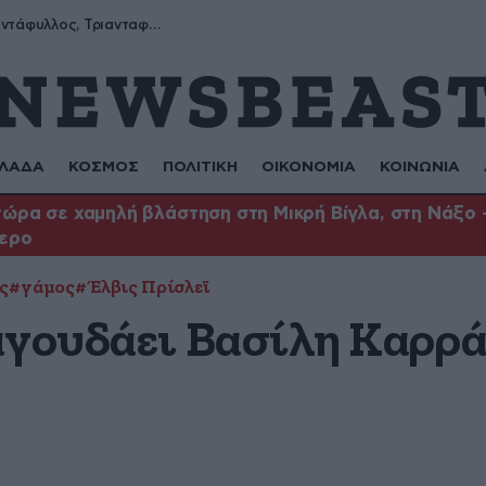
Μύρων, Τριαντάφυλλος, Τριανταφυλλιά, Φυλλιώ, Ρόζα
ΛΑΔΑ
ΚΟΣΜΟΣ
ΠΟΛΙΤΙΚΗ
ΟΙΚΟΝΟΜΙΑ
ΚΟΙΝΩΝΙΑ
ώρα σε χαμηλή βλάστηση στη Μικρή Βίγλα, στη Νάξο –
τερο
ς
#γάμος
#Έλβις Πρίσλεϊ
αγουδάει Βασίλη Καρρά