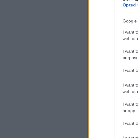
Opted 
Google 
I want t
web or d
I want t
purpose
I want 
I want t
web or d
I want t
or app.
I want t
I want t