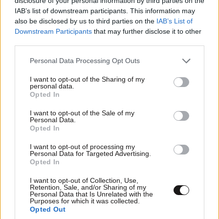
disclosure of your personal information by third parties on the
περνούν απαρατήρητες, αλλά καλό είναι να τις
IAB’s list of downstream participants. This information may
βγάλετε από την καθημερινότητά σας
also be disclosed by us to third parties on the
IAB’s List of
Downstream Participants
that may further disclose it to other
third parties.
Please note that this website/app uses one or more Google
Personal Data Processing Opt Outs
services and may gather and store information including but
not limited to your visit or usage behaviour. You may click to
I want to opt-out of the Sharing of my
personal data.
grant or deny consent to Google and its third-party tags to
Opted In
use your data for below specified purposes in below Google
consent section.
I want to opt-out of the Sale of my
Personal Data.
Opted In
I want to opt-out of processing my
Personal Data for Targeted Advertising.
Opted In
I want to opt-out of Collection, Use,
LIFESTYLE
2 ω. πριν
Retention, Sale, and/or Sharing of my
Εριέττα Κούρκουλου – Τα 33α γενέθλια και τα
Personal Data that Is Unrelated with the
Purposes for which it was collected.
φιλιά με τον Βύρωνα Βασιλειάδη: «Καμία στιγμή
Opted Out
ευτυχίας δεδομένη»