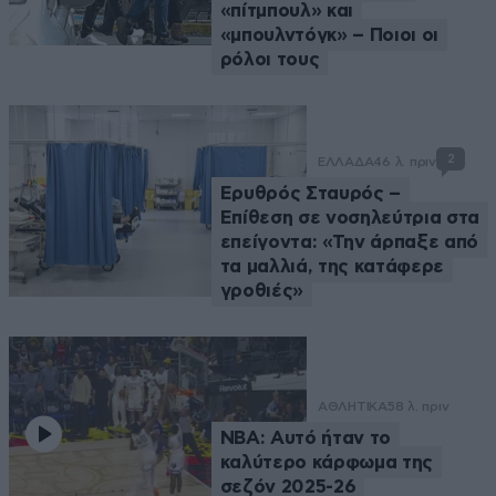
«πίτμπουλ» και
«μπουλντόγκ» – Ποιοι οι
ρόλοι τους
2
ΕΛΛΑΔΑ
46 λ. πριν
Ερυθρός Σταυρός –
Επίθεση σε νοσηλεύτρια στα
επείγοντα: «Την άρπαξε από
τα μαλλιά, της κατάφερε
γροθιές»
ΑΘΛΗΤΙΚΑ
58 λ. πριν
NBA: Αυτό ήταν το
καλύτερο κάρφωμα της
σεζόν 2025-26