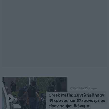
ΚΟΙΝΩΝΙΑ
35 λ. πριν
Greek Μafia: Συνελήφθησαν
49χρονος και 37χρονος, που
είχαν τα ψευδώνυμα