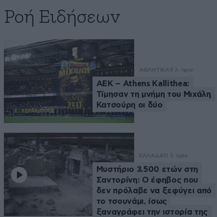
Ροή Ειδήσεων
ΑΘΛΗΤΙΚΑ
9 λ. πριν
ΑΕΚ – Athens Kallithea:
Τίμησαν τη μνήμη του Μιχάλη
Κατσούρη οι δύο
ΕΛΛΑΔΑ
11 λ. πριν
Μυστήριο 3.500 ετών στη
Σαντορίνη: Ο έφηβος που
δεν πρόλαβε να ξεφύγει από
το τσουνάμι, ίσως
ξαναγράφει την ιστορία της