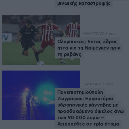
μινωικής καταστροφής
ΑΘΛΗΤΙΚΑ
21 λ. πριν
Ολυμπιακός: Εντός έδρας
ήττα για τη Ναϊμέγκεν πριν
τη ρεβάνς
ΕΛΛΑΔΑ
23 λ. πριν
Πανεπιστημιούπολη
Ζωγράφου: Εργαστήρια
υδροπονικής κάνναβης με
προσδοκώμενο όφελος άνω
των 90.000 ευρώ –
Χειροπέδες σε τρία άτομα