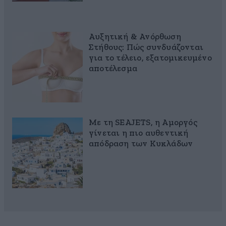
Αυξητική & Ανόρθωση
Στήθους: Πώς συνδυάζονται
για το τέλειο, εξατομικευμένο
αποτέλεσμα
Με τη SEAJETS, η Αμοργός
γίνεται η πιο αυθεντική
απόδραση των Κυκλάδων