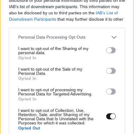
disclosure of your personal information by third parties on the
IAB’s list of downstream participants. This information may
also be disclosed by us to third parties on the
IAB’s List of
LIFESTYLE
08·08·2026 19:12
Downstream Participants
that may further disclose it to other
Εριέττα Κούρκουλου – Τα 33α γενέθλια και τα
third parties.
φιλιά με τον Βύρωνα Βασιλειάδη: «Καμία στιγμή
Please note that this website/app uses one or more Google
Personal Data Processing Opt Outs
ευτυχίας δεδομένη»
services and may gather and store information including but
not limited to your visit or usage behaviour. You may click to
I want to opt-out of the Sharing of my
personal data.
grant or deny consent to Google and its third-party tags to
Opted In
use your data for below specified purposes in below Google
consent section.
I want to opt-out of the Sale of my
Personal Data.
Opted In
I want to opt-out of processing my
Personal Data for Targeted Advertising.
Opted In
I want to opt-out of Collection, Use,
Retention, Sale, and/or Sharing of my
Personal Data that Is Unrelated with the
Purposes for which it was collected.
Opted Out