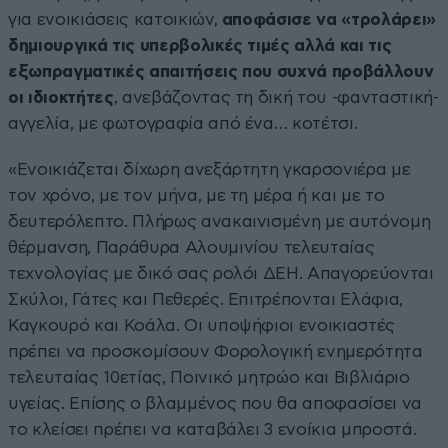
για ενοικιάσεις κατοικιών,
αποφάσισε να «τρολάρει»
δημιουργικά τις υπερβολικές τιμές αλλά και τις
εξωπραγματικές απαιτήσεις που συχνά προβάλλουν
οι ιδιοκτήτες
, ανεβάζοντας τη δική του -φανταστική-
αγγελία, με φωτογραφία από ένα… κοτέτσι.
«Ενοικιάζεται δίχωρη ανεξάρτητη γκαρσονιέρα με
τον χρόνο, με τον μήνα, με τη μέρα ή και με το
δευτερόλεπτο. Πλήρως ανακαινισμένη με αυτόνομη
θέρμανση, Παράθυρα Αλουμινίου τελευταίας
τεχνολογίας με δικό σας ρολόι ΔΕΗ. Απαγορεύονται
Σκύλοι, Γάτες και Πεθερές. Επιτρέπονται Ελάφια,
Καγκουρό και Κοάλα. Οι υποψήφιοι ενοικιαστές
πρέπει να προσκομίσουν Φορολογική ενημερότητα
τελευταίας 10ετίας, Ποινικό μητρώο και Βιβλιάριο
υγείας. Επίσης ο βλαμμένος που θα αποφασίσει να
το κλείσει πρέπει να καταβάλει 3 ενοίκια μπροστά.