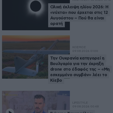
Ολική έκλειψη ηλίου 2026: Η
«νύχτα» που έρχεται στις 12
Αυγούστου – Πού θα είναι
ορατή
ΚΟΣΜΟΣ
09·08·2026 01:00
Την Ουκρανία κατηγορεί η
Βουλγαρία για την έκρηξη
drone στο έδαφός της – «Μη
εσκεμμένο συμβάν» λέει το
Κίεβο
LIFESTYLE
09·08·2026 00:48