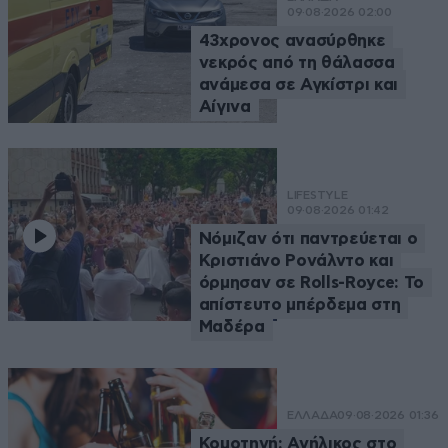
09·08·2026 02:00
43χρονος ανασύρθηκε
νεκρός από τη θάλασσα
ανάμεσα σε Αγκίστρι και
Αίγινα
LIFESTYLE
09·08·2026 01:42
Νόμιζαν ότι παντρεύεται ο
Κριστιάνο Ρονάλντο και
όρμησαν σε Rolls-Royce: Το
απίστευτο μπέρδεμα στη
Μαδέρα
ΕΛΛΑΔΑ
09·08·2026 01:36
Κομοτηνή: Ανήλικος στο