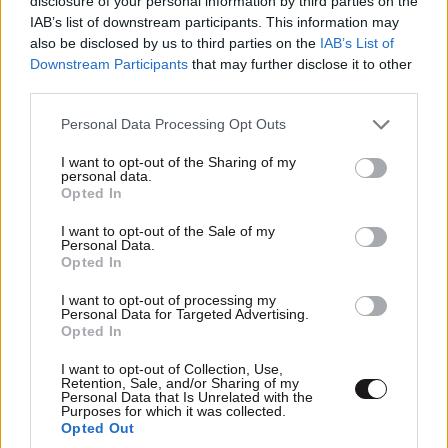
disclosure of your personal information by third parties on the
χρηματοδοτείται από δωρεές και από το κράτος, από
IAB’s list of downstream participants. This information may
το οποίο παίρνει 200.000 δολάρια τον μήνα.
also be disclosed by us to third parties on the
IAB’s List of
Downstream Participants
that may further disclose it to other
Παραμένει άγνωστο όμως ποιος διαχειρίζεται τα
third parties.
χρήματα που καταλήγουν στην κοινότητα για την
επισκευή υποδομών και την παροχή νερού και
Please note that this website/app uses one or more Google
Personal Data Processing Opt Outs
services and may gather and store information including but
ρεύματος. Η κυβέρνηση της χώρας έχει αναθέσει
not limited to your visit or usage behaviour. You may click to
I want to opt-out of the Sharing of my
ειδικό γραμματέα αλλά δεν είναι εκείνος αρμόδιος.
personal data.
grant or deny consent to Google and its third-party tags to
Opted In
Το σύστημα πληρωμών ήταν εκείνο που αποτελούσε
use your data for below specified purposes in below Google
το μόνιμο πρόβλημα για την κοινότητα καθώς οι
consent section.
I want to opt-out of the Sale of my
Personal Data.
λαχνοί αλλά και η πληρωμή με εργασία κατά καιρούς
Opted In
δημιουργούν αρκετά προβλήματα. Την ίδια ώρα οι
ίδιοι αποτελούν τους παραγωγούς καθώς και τους
I want to opt-out of processing my
Personal Data for Targeted Advertising.
καταναλωτές. Τα προϊόντα που καταναλώνουν τα
Opted In
παράγουν αποκλειστικά εκείνοι καλλιεργώντας τις
I want to opt-out of Collection, Use,
εκτάσεις της περιοχής.
Retention, Sale, and/or Sharing of my
Personal Data that Is Unrelated with the
Purposes for which it was collected.
Opted Out