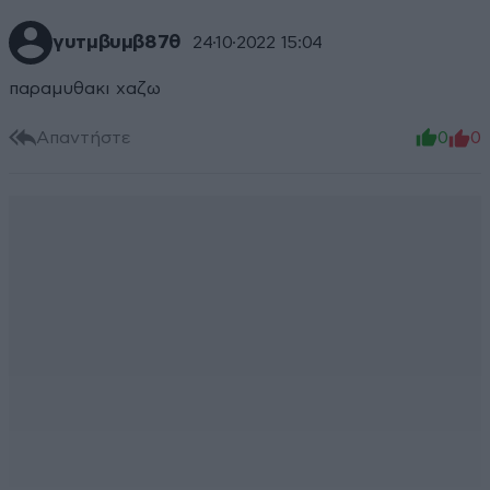
γυτμβυμβ87θ
24·10·2022 15:04
παραμυθακι χαζω
Απαντήστε
0
0