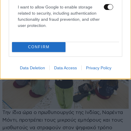
άλλα προϊόντα. Στόχος του συγκεκριμένου
I want to allow Google to enable storage
εγχειρήματος είναι να αποθαρρύνουν τους
related to security, including authentication
κατοίκους από το αγοράζουν ότι θέλουν και όσο
functionality and fraud prevention, and other
user protection.
θέλουν.
CONFIRM
Data Deletion
Data Access
Privacy Policy
Την ίδια ώρα ο πρωθυπουργός της Ινδίας, Ναρέντα
Μόντι, προτρέπει τους μικρούς εμπόρους και τους
μισθωτούς να στραφούν στον ψηφιακό τρόπο