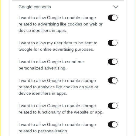
Google consents
I want to allow Google to enable storage
related to advertising like cookies on web or
device identifiers in apps.
I want to allow my user data to be sent to
Google for online advertising purposes.
I want to allow Google to send me
personalized advertising.
Τα προβλήματα που δημιουργούνται με τους
τρόπους πληρωμής με λαχνούς και κάρτες τους
I want to allow Google to enable storage
οδήγησαν και σε έναν ακόμη τρόπο πληρωμής.
related to analytics like cookies on web or
Σύμφωνα με αυτόν ο κάθε πολίτης δίνει 30 δολάρια
device identifiers in apps.
τον μήνα για να αγοράσει ότι προϊόντα επιθυμεί,
I want to allow Google to enable storage
χωρίς να ξέρει την τιμή τους. Στην περίπτωση που
related to functionality of the website or app.
κάποιος πολίτης αγοράσει μεγάλη ποσότητα
προϊόντων που η τιμής τους ξεπερνά την τιμή των 30
I want to allow Google to enable storage
related to personalization.
δολαρίων, ενημερώνεται και δεν μπορεί να αγοράσει