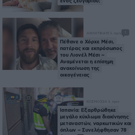
ενός ζευγαριού;
1
ΑΘΛΗΤΙΚΑ
15 λ. πριν
Πέθανε ο Χόρχε Μέσι,
πατέρας και εκπρόσωπος
του Λιονέλ Μέσι –
Αναμένεται η επίσημη
ανακοίνωση της
οικογένειας
ΚΟΣΜΟΣ
34 λ. πριν
Ισπανία: Εξαρθρώθηκε
μεγάλο κύκλωμα διακίνησης
μεταναστών, ναρκωτικών και
όπλων – Συνελήφθησαν 78