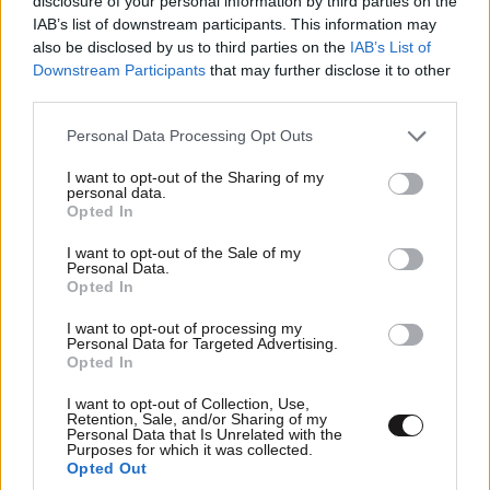
disclosure of your personal information by third parties on the
IAB’s list of downstream participants. This information may
Κιόνι: Το παραθαλάσσιο κόσμημα της Ιθάκης
also be disclosed by us to third parties on the
IAB’s List of
Downstream Participants
that may further disclose it to other
third parties.
Please note that this website/app uses one or more Google
Personal Data Processing Opt Outs
services and may gather and store information including but
not limited to your visit or usage behaviour. You may click to
I want to opt-out of the Sharing of my
Ακολουθήστε το
NEWSBEAST
στο
Google News
personal data.
grant or deny consent to Google and its third-party tags to
και μάθετε πρώτοι όλες τις ειδήσεις
Opted In
use your data for below specified purposes in below Google
consent section.
I want to opt-out of the Sale of my
Personal Data.
Opted In
I want to opt-out of processing my
Personal Data for Targeted Advertising.
Opted In
I want to opt-out of Collection, Use,
Retention, Sale, and/or Sharing of my
Personal Data that Is Unrelated with the
Purposes for which it was collected.
Opted Out