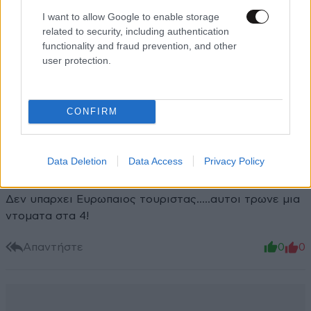
I want to allow Google to enable storage
related to security, including authentication
Xαρακτήρες: 0/1000
functionality and fraud prevention, and other
user protection.
Διαβάστε και ακολουθήστε τους κανόνες σχολιασμού
ΠΡΟΣΘΗΚΗ
CONFIRM
Data Deletion
Data Access
Privacy Policy
KΛΕΩΝ
04·06·2026 12:54
Δεν υπαρχει Ευρωπαιος τουριστας.....αυτοι τρωνε μια
ντοματα στα 4!
Απαντήστε
0
0