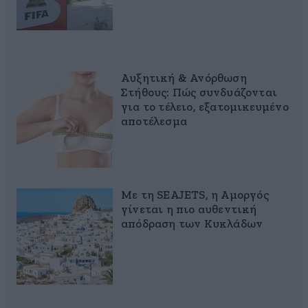
Αυξητική & Ανόρθωση
Στήθους: Πώς συνδυάζονται
για το τέλειο, εξατομικευμένο
αποτέλεσμα
Με τη SEAJETS, η Αμοργός
γίνεται η πιο αυθεντική
απόδραση των Κυκλάδων