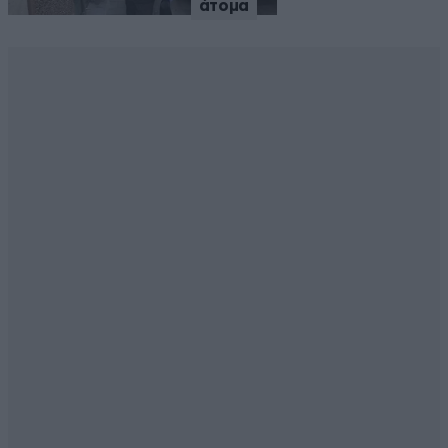
άτομα