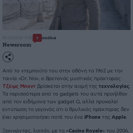
05·02·2022 11:15
σχόλια
11
Newsroom
Από το ντεμπούτο του στην οθόνη το 1962 με την
ταινία «Dr. No», ο Βρετανός μυστικός πράκτορας
Τζέιμς Μποντ
βρίσκεται στην αιχμή της
τεχνολογίας
.
Τα περισσότερα από τα gadgets του αυτά προήλθαν
από τον ειδήμονα των gadget Q, αλλά προκαλεί
εντύπωση το γεγονός ότι ο θρυλικός πράκτορας δεν
έχει χρησιμοποιήσει ποτέ του ένα
iPhone
της
Apple
.
Ξεκινώντας, λοιπόν, με το «
Casino Royale
» του 2006,