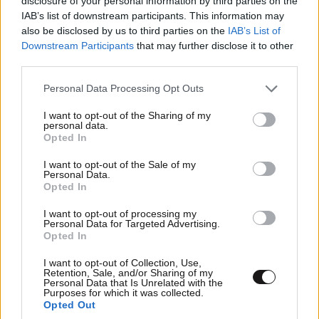
disclosure of your personal information by third parties on the
Xαρακτήρες: 0/1000
IAB’s list of downstream participants. This information may
also be disclosed by us to third parties on the
IAB’s List of
Διαβάστε και ακολουθήστε τους κανόνες σχολιασμού
Downstream Participants
that may further disclose it to other
third parties.
ΠΡΟΣΘΗΚΗ
Please note that this website/app uses one or more Google
Personal Data Processing Opt Outs
services and may gather and store information including but
not limited to your visit or usage behaviour. You may click to
I want to opt-out of the Sharing of my
personal data.
grant or deny consent to Google and its third-party tags to
Opted In
ZOURIDA
use your data for below specified purposes in below Google
05·02·2022 16:36
consent section.
I want to opt-out of the Sale of my
Personal Data.
Γιατι το δαγκωμενο μηλαρακι απλά δεν εσκασε ζεστό
Opted In
χρήμα για να διαφημιστει στην ταινία κάτι που έκανε
η ΝΟΚΙΑ. Απλά πράγματα. Χορηγία λέγεται και
I want to opt-out of processing my
Personal Data for Targeted Advertising.
συμβαίνει παντου. Που είναι το συνταρακτικό;;;
Opted In
Απαντήστε
1
0
I want to opt-out of Collection, Use,
Retention, Sale, and/or Sharing of my
Personal Data that Is Unrelated with the
Purposes for which it was collected.
Opted Out