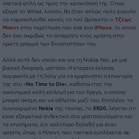
σχετικά απλή ως προς την κατανόησή της. Όπως
εξηγεί το Wired, λοιπόν, θα ήταν απλώς πολύ εύκολο
να παρακολουθεί κανείς το πού βρίσκεται ο
Τζέιμς
Μποντ
στην περίπτωση που είχε ένα
iPhone
, το οποίο
δεν έχει ακριβώς το απόρρητο ενός χρήστη στην
πρώτη γραμμή των δυνατοτήτων του.
Αλλά αυτό δεν ισχύει και για τη Nokia; Ναι, με μια
βασική διαφορά, ωστόσο. Η εταιρεία έκλεισε
συμφωνία με τη Sony για να εμφανιστεί η επωνυμία
της στο «
No Time to Die
», καθιστώντας την
οικονομικά καλή επιλογή για τον Κρεγκ, ο οποίος
μπορεί ακόμη και να αθλείται μαζί του. Επιπλέον, το
συγκεκριμένο
Nokia
της ταινίας, το
XR20
, λέγεται ότι
είναι εξαιρετικά ανθεκτικό στα γρατσουνίσματα και
τα χτυπήματα, ό,τι καλύτερο δηλαδή για έναν
χρήστη, όπως ο Μποντ, που τακτικά εμπλέκεται σε