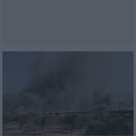
χρημάτων είναι και μόνο!!
Απαντήστε
2
1
χαχαχαχα... καλό...
05·02·2022 17:16
λοιπόν, αν ψάξεις στο Internet για οτιδήποτε
αφορά σε προσωπικές στιγμές απο celebrities
(έχει και όνομα όλη αυτή διαρροή προσωπικών
δεδομένων) θα δεις πως το 95% κρατούν
iPhone. κι αυτό γιατί το iCloud παραβιάζεται πιο
εύκολα απο όσο νομίζεις! αν ήσουν σχετικός δεν
θα είχες αυτή τη γνώμη. το μόνο εύκολο είναι
να γίνεις φερέφωνο αυτών που ακούς απο
άλλους άσχετους ή που διαβάζεις σε sites που
προσκυνούν την apple... sorry αν στο χαλασα
αλλά είναι η αλήθεια. ξεκόλλα με τα τηλέφωνα
όμως και βγες με κανα φίλο σου να