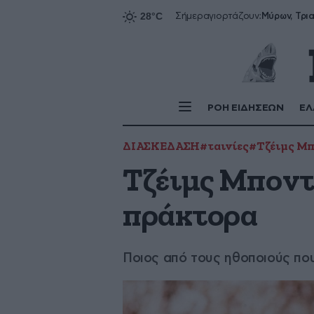
Σήμερα
γιορτάζουν:
ΡΟΗ ΕΙΔΗΣΕΩΝ
ΕΛ
ΔΙΑΣΚΕΔΑΣΗ
#ταινίες
#Τζέιμς Μ
Τζέιμς Μποντ:
πράκτορα
Ποιος από τους ηθοποιούς πο