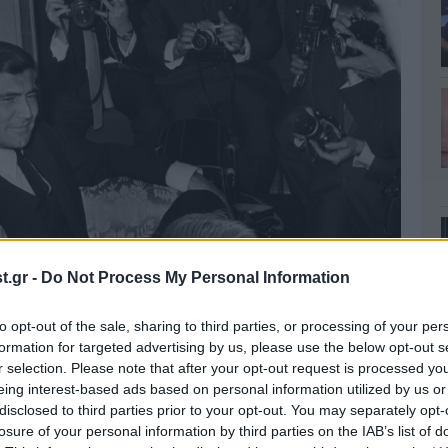
.gr -
Do Not Process My Personal Information
to opt-out of the sale, sharing to third parties, or processing of your per
formation for targeted advertising by us, please use the below opt-out s
r selection. Please note that after your opt-out request is processed y
έμινγκ, στα μυθιστορήματα του τοποθέτησε τον
eing interest-based ads based on personal information utilized by us or
disclosed to third parties prior to your opt-out. You may separately opt-
λη της δεκαετίας των 30, με την ταινία
losure of your personal information by third parties on the IAB’s list of
τον
Ρότζερ Μουρ
, να τον τοποθετεί