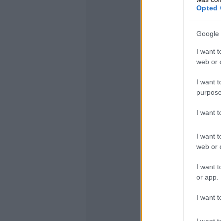
Opted 
Google 
I want t
web or d
I want t
purpose
I want 
I want t
web or d
I want t
or app.
I want t
I want t