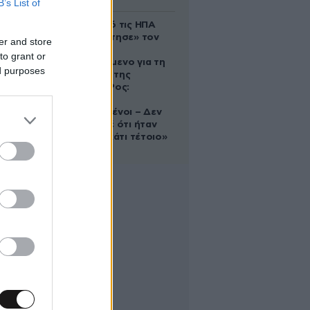
B’s List of
Ζευγάρι από τις ΗΠΑ
που «υιοθέτησε» τον
er and store
Αφγανό
to grant or
κατηγορούμενο για τη
ed purposes
δολοφονία της
Ελίζαμπεθ Ρος:
«Είμαστε
συντετριμμένοι – Δεν
έδειξε ποτέ ότι ήταν
ικανός για κάτι τέτοιο»