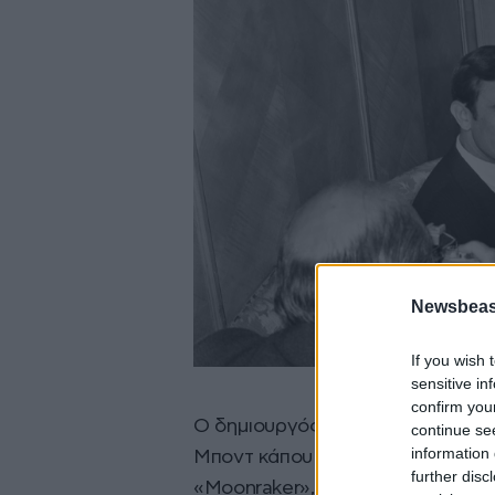
Newsbeast
If you wish 
sensitive in
confirm you
Ο δημιουργός του Μποντ, Ίαν Φλ
continue se
information 
Μποντ κάπου στα μέσα προς τα τέ
further disc
«Moonraker», με πρωταγωνιστή 