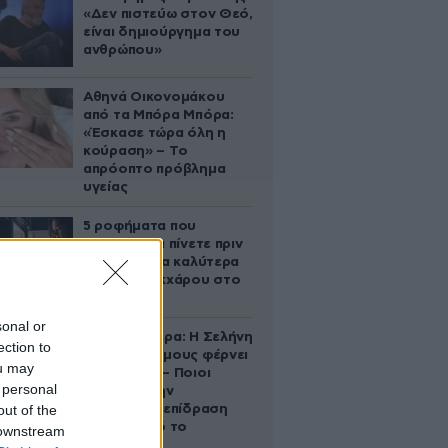
«Δεν πιστεύω στον Θεό,
είναι δημιούργημα του
ανθρώπου»
Αθηνά Οικονομάκου
από τα Μπόρα Μπόρα:
«Έσκασε τώρα όλη η
κούραση» – Το
απρόοπτο πρόβλημα
υγείας
5 ροφήματα που
μπορείτε να πίνετε πριν
τον ύπνο για καλύτερα
επίπεδα σακχάρου στο
αίμα
sonal or
Ζώδια σήμερα: Η Σελήνη
ection to
στους Διδύμους φέρνει
ou may
ανατροπές – Ποιοι
 personal
δέχονται την
out of the
ευεργετική επίδραση
του Δία από το
 downstream
απόγευμα;