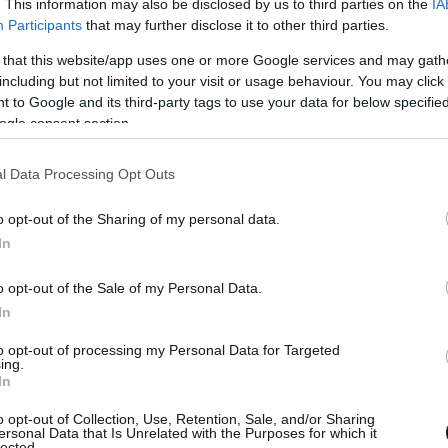
. This information may also be disclosed by us to third parties on the
IA
7 χρόνων. Έχετε αναρωτηθεί, ωστόσο, πόσο
Participants
that may further disclose it to other third parties.
ο κάθε ηθοποιός που ερμήνευσε τον θρυλικό
 that this website/app uses one or more Google services and may gath
including but not limited to your visit or usage behaviour. You may click 
 to Google and its third-party tags to use your data for below specifi
ogle consent section.
ερος και ο μεγαλύτερος σε
ου ενσάρκωσε τον Μποντ
l Data Processing Opt Outs
o opt-out of the Sharing of my personal data.
ν 29 ετών όταν επιλέχθηκε για τον ρόλο στο
In
μένει ο νεότερος ηθοποιός που ενσάρκωσε τον
oductions, με τον
Σον Κόνερι
να ακολουθεί σε
o opt-out of the Sale of my Personal Data.
In
to opt-out of processing my Personal Data for Targeted
ing.
In
o opt-out of Collection, Use, Retention, Sale, and/or Sharing
ersonal Data that Is Unrelated with the Purposes for which it
lected.