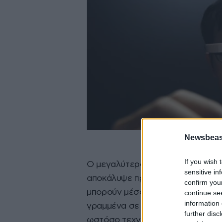
Newsbeast
If you wish 
Ο μεγαλύτερος τηλεπικοινωνιακό
sensitive in
αποκάλυψε πρόσφατα ένα ζευγάρι 
confirm you
μπορούν μέσα σε μόλις 5 δευτερ
continue se
information 
γραμμένα σε άλλες γλώσσες! Η λ
further disc
ωστόσο τεχνολογίες αναγνώρισης