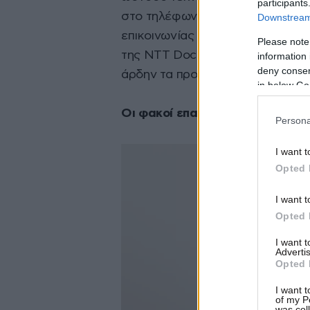
participants
στο τηλέφωνο όσους είναι κοντά
Downstream 
επικοινωνίας τους, κάτι που κάνει
Please note
της NTT Docomo είναι άλλος έν
information 
deny consent
άρδην τα προσωπικά μας δεδομ
in below Go
Οι φακοί επαφής που ελέγχουν 
Persona
I want t
Opted 
I want t
Opted 
I want 
Advertis
Opted 
I want t
of my P
was col