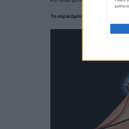
και διαφημίσεις σε λίγο κατευθε
authenti
Το περικάρπιο που αυξομειώνε