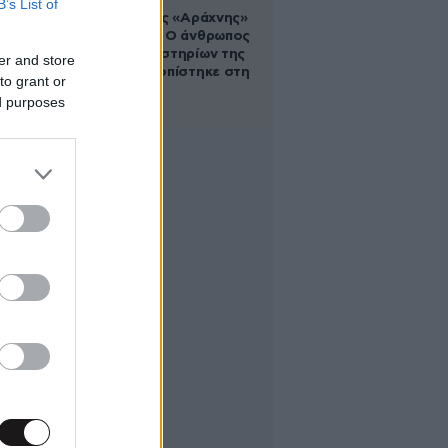
B’s List of
Στα ίχνη της «Αράχνης»
του Άσαντ: Ο άνθρωπος
των βασανιστηρίων της
er and store
Συρίας εντοπίστηκε στη
to grant or
Ρωσία
ed purposes