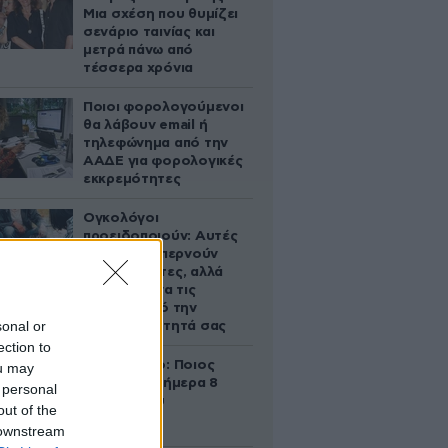
Μια σχέση που θυμίζει
σενάριο ταινίας και
μετρά πάνω από
τέσσερα χρόνια
Ποιοι φορολογούμενοι
θα λάβουν email ή
τηλεφώνημα από την
ΑΑΔΕ για φορολογικές
εκκρεμότητες
Ογκολόγοι
προειδοποιούν: Αυτές
οι τροφές, περνούν
απαρατήρητες, αλλά
καλό είναι να τις
βγάλετε από την
sonal or
καθημερινότητά σας
ection to
Εορτολόγιο: Ποιος
ou may
γιορτάζει σήμερα 8
 personal
Αυγούστου
out of the
 downstream