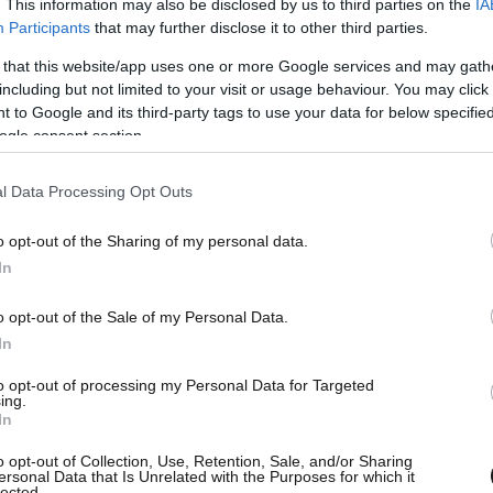
. This information may also be disclosed by us to third parties on the
IA
 και έχουν ηλεκτρονικά στοιχεία με τα δεδομένα
Participants
that may further disclose it to other third parties.
 τα γυαλιά τρομακτικότατα! Τα Intelligent Glasses
 that this website/app uses one or more Google services and may gath
ας σύγχρονος Δούρειος Ίππος που παραβιάζει
including but not limited to your visit or usage behaviour. You may click 
 to Google and its third-party tags to use your data for below specifi
ένα…
ogle consent section.
δείκτες του αίματος
l Data Processing Opt Outs
o opt-out of the Sharing of my personal data.
In
o opt-out of the Sale of my Personal Data.
In
to opt-out of processing my Personal Data for Targeted
ing.
In
o opt-out of Collection, Use, Retention, Sale, and/or Sharing
ersonal Data that Is Unrelated with the Purposes for which it
lected.