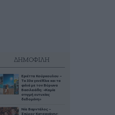
ΔΗΜΟΦΙΛΗ
Εριέττα Κούρκουλου –
Τα 33α γενέθλια και τα
φιλιά με τον Βύρωνα
Βασιλειάδη: «Καμία
στιγμή ευτυχίας
δεδομένη»
Νία Βαρντάλος –
Σπύρος Κατσαγάνης: