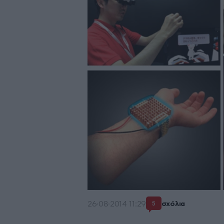
26·08·2014 11:29
σχόλια
5