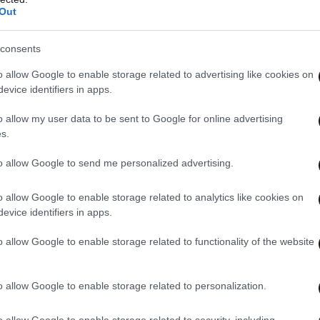
Out
consents
o allow Google to enable storage related to advertising like cookies on
evice identifiers in apps.
o allow my user data to be sent to Google for online advertising
s.
to allow Google to send me personalized advertising.
ρδίζουν συνεχώς έδαφος σε όρους κακής φήμης,
o allow Google to enable storage related to analytics like cookies on
 κολοσσού έχει βαλθεί να τον κάνει να
evice identifiers in apps.
όσμο. Οι φακοί επαφής του διαβητικού κάνουν τη
 καθώς είναι σε θέση να παίρνουν τις
o allow Google to enable storage related to functionality of the website
άκρυ του ασθενούς την ώρα που τους φορά!
υ, αλλάζουν χρώμα, ενημερώνοντας έτσι τον
o allow Google to enable storage related to personalization.
υγεία του. Ας ελπίσουμε ότι δεν θα σερβίρονται
o allow Google to enable storage related to security, including