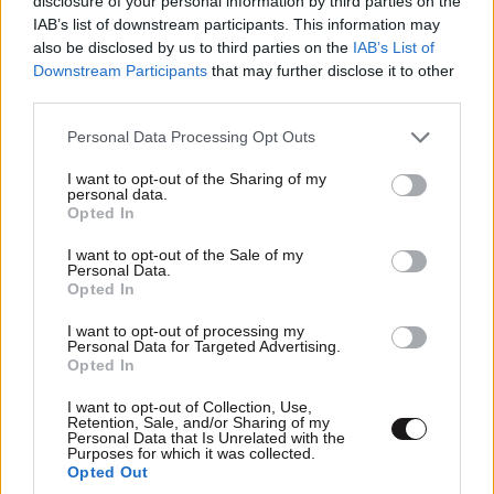
disclosure of your personal information by third parties on the
IAB’s list of downstream participants. This information may
also be disclosed by us to third parties on the
IAB’s List of
Downstream Participants
that may further disclose it to other
third parties.
Please note that this website/app uses one or more Google
Personal Data Processing Opt Outs
services and may gather and store information including but
not limited to your visit or usage behaviour. You may click to
I want to opt-out of the Sharing of my
personal data.
grant or deny consent to Google and its third-party tags to
Opted In
use your data for below specified purposes in below Google
consent section.
I want to opt-out of the Sale of my
Personal Data.
Opted In
I want to opt-out of processing my
Personal Data for Targeted Advertising.
Opted In
I want to opt-out of Collection, Use,
Retention, Sale, and/or Sharing of my
Personal Data that Is Unrelated with the
Purposes for which it was collected.
Opted Out