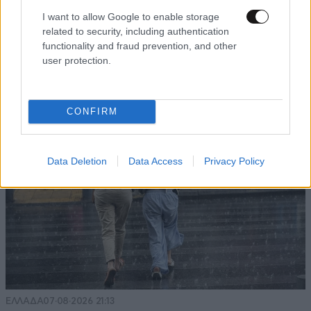
I want to allow Google to enable storage
related to security, including authentication
ΑΘΛΗΤΙΚΑ
07·08·2026 21:30
functionality and fraud prevention, and other
Ακυρώνει δύο συμβόλαια ο Λαρεντζάκης και
user protection.
υπογράφει σε ελληνική ομάδα-έκπληξη!
CONFIRM
Data Deletion
Data Access
Privacy Policy
ΕΛΛΑΔΑ
07·08·2026 21:13