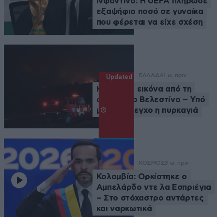
Ινφαντίνο: Η UEFA πλήρωσε
εξαψήφιο ποσό σε γυναίκα
που φέρεται να είχε σχέση
ΕΛΛΑΔΑ
1 ω. πριν
Updated
Καλύτερη εικόνα από τη
φωτιά στο Βελεστίνο – Υπό
μερικό έλεγχο η πυρκαγιά
ΚΟΣΜΟΣ
3 ω. πριν
Κολομβία: Ορκίστηκε ο
Αμπελάρδο ντε λα Εσπριέγια
– Στο στόχαστρο αντάρτες
και ναρκωτικά