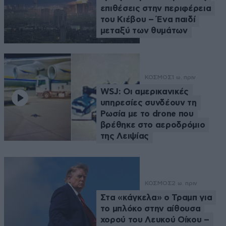
επιθέσεις στην περιφέρεια
του Κιέβου – Ένα παιδί
μεταξύ των θυμάτων
ΚΟΣΜΟΣ
1 ω. πριν
WSJ: Οι αμερικανικές
υπηρεσίες συνδέουν τη
Ρωσία με το drone που
βρέθηκε στο αεροδρόμιο
της Λειψίας
ΚΟΣΜΟΣ
2 ω. πριν
Στα «κάγκελα» ο Τραμπ για
το μπλόκο στην αίθουσα
χορού του Λευκού Οίκου –