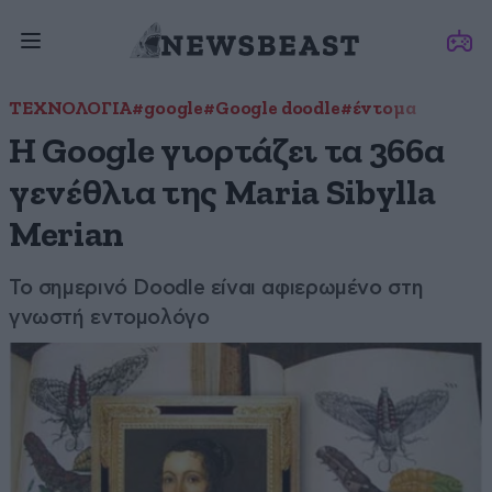
ΤΕΧΝΟΛΟΓΙΑ
#google
#Google doodle
#έντομα
Η Google γιορτάζει τα 366α
γενέθλια της Maria Sibylla
Merian
Το σημερινό Doodle είναι αφιερωμένο στη
γνωστή εντομολόγο