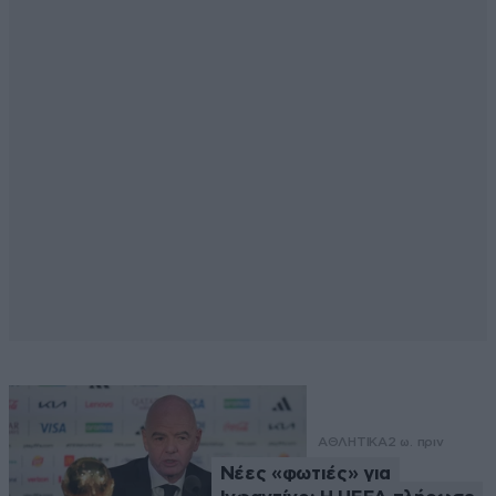
ΑΘΛΗΤΙΚΑ
2 ω. πριν
Νέες «φωτιές» για