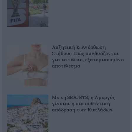
Αυξητική & Ανόρθωση
Στήθους: Πώς συνδυάζονται
για το τέλειο, εξατομικευμένο
αποτέλεσμα
Με τη SEAJETS, η Αμοργός
γίνεται η πιο αυθεντική
απόδραση των Κυκλάδων