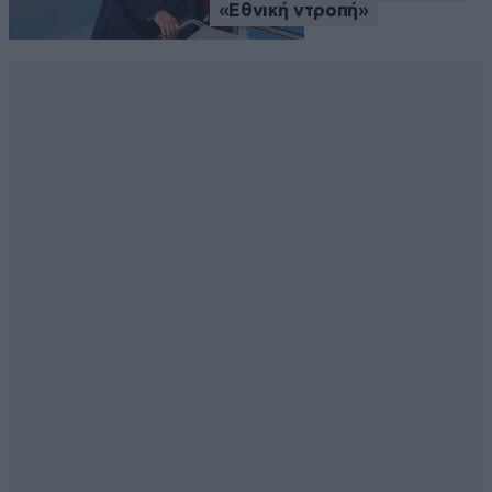
«Εθνική ντροπή»