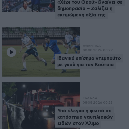
«Χέρι του Θεού» βγαίνει σε
δημοπρασία – Ζαλίζει η
εκτιμώμενη αξία της
ΑΘΛΗΤΙΚΑ
08·08·2026 00:27
Ιδανικό επίσημο ντεμπούτο
με γκολ για τον Κούτσια
ΕΛΛΑΔΑ
08·08·2026 00:23
Υπό έλεγχο η φωτιά σε
κατάστημα ναυτιλιακών
ειδών στον Άλιμο