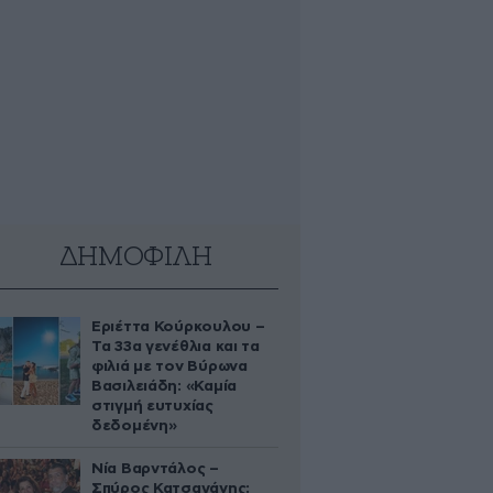
ΔΗΜΟΦΙΛΗ
Εριέττα Κούρκουλου –
Τα 33α γενέθλια και τα
φιλιά με τον Βύρωνα
Βασιλειάδη: «Καμία
στιγμή ευτυχίας
δεδομένη»
Νία Βαρντάλος –
Σπύρος Κατσαγάνης: