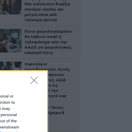
Μια σχέση που θυμίζει
σενάριο ταινίας και
μετρά πάνω από
τέσσερα χρόνια
Ποιοι φορολογούμενοι
θα λάβουν email ή
τηλεφώνημα από την
ΑΑΔΕ για φορολογικές
εκκρεμότητες
Ογκολόγοι
προειδοποιούν: Αυτές
οι τροφές, περνούν
απαρατήρητες, αλλά
καλό είναι να τις
βγάλετε από την
sonal or
καθημερινότητά σας
ection to
Εορτολόγιο: Ποιος
ou may
γιορτάζει σήμερα 8
 personal
Αυγούστου
out of the
 downstream