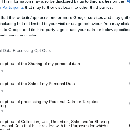
. This information may also be disclosed by us to third parties on the
IA
Participants
that may further disclose it to other third parties.
 that this website/app uses one or more Google services and may gath
including but not limited to your visit or usage behaviour. You may click 
 to Google and its third-party tags to use your data for below specifi
ogle consent section.
l Data Processing Opt Outs
o opt-out of the Sharing of my personal data.
In
o opt-out of the Sale of my Personal Data.
In
to opt-out of processing my Personal Data for Targeted
ing.
In
ή κάθε απορριπτόμενο προϊόν με καλώδιο ή
o opt-out of Collection, Use, Retention, Sale, and/or Sharing
ersonal Data that Is Unrelated with the Purposes for which it
 την υγεία και το περιβάλλον, καθώς περιέχουν
lected.