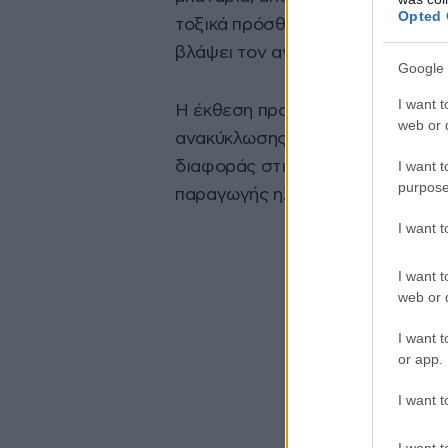
Opted 
τοξικά πρόσθετα ή επικίνδυνες ο
βλάψει τον ανθρώπινο εγκέφαλο
Google 
I want t
Η έκθεση προβλέπει πτώση του 
web or d
ανακύκλωσης από 22,3% το 2022 
I want t
διαφοράς στις προσπάθειες ανα
purpose
παραγωγής ηλεκτρονικών αποβλ
I want 
I want t
web or d
I want t
or app.
I want t
I want t