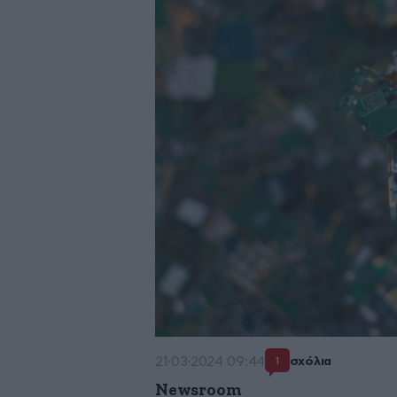
21·03·2024 09:44
σχόλια
1
Newsroom