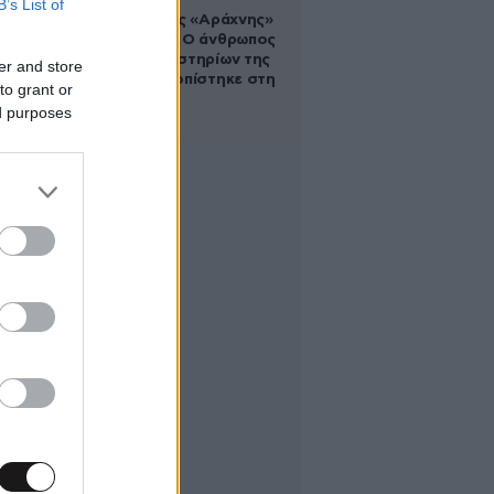
B’s List of
Στα ίχνη της «Αράχνης»
του Άσαντ: Ο άνθρωπος
των βασανιστηρίων της
er and store
Συρίας εντοπίστηκε στη
to grant or
Ρωσία
ed purposes