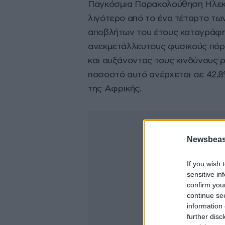
Παγκόσμια Παρακολούθηση Ηλεκ
λιγότερο από το ένα τέταρτο τω
αποβλήτων του έτους καταγράφη
ανεκμετάλλευτους φυσικούς πόρ
και αυξάνοντας τους κινδύνους ρ
ποσοστό αυτό ανέρχεται σε 42,8
της Αφρικής.
Newsbeast
If you wish 
sensitive in
confirm you
continue se
information 
further disc