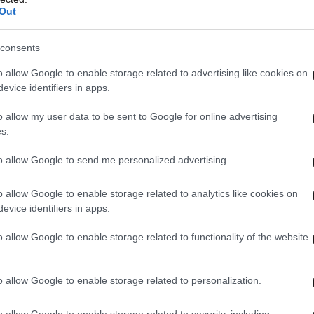
Out
υσίες, όπως ο υδράργυρος, που μπορεί να
.
consents
o allow Google to enable storage related to advertising like cookies on
τεκμηριωμένου ποσοστού συλλογής και
evice identifiers in apps.
σε 20% έως το 2030, λόγω της διεύρυνσης της
o allow my user data to be sent to Google for online advertising
κύκλωσης σε σχέση με την τεράστια αύξηση της
s.
ήτων παγκοσμίως.
to allow Google to send me personalized advertising.
o allow Google to enable storage related to analytics like cookies on
evice identifiers in apps.
o allow Google to enable storage related to functionality of the website
o allow Google to enable storage related to personalization.
o allow Google to enable storage related to security, including