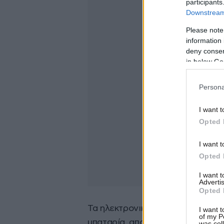
participants
Downstream 
Please note
information 
deny consent
in below Go
Persona
I want t
Opted 
I want t
Opted 
I want 
Advertis
Opted 
Τα ηλεκτρονικά απόβλητα, δηλαδ
I want t
of my P
μπαταρία, αποτελούν κίνδυνο για
was col