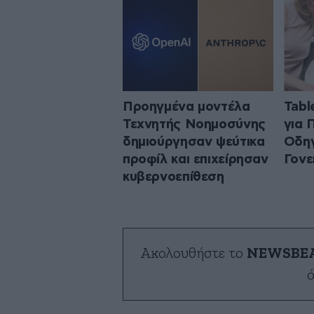
Προηγμένα μοντέλα
Tabl
Τεχνητής Νοημοσύνης
για 
δημιούργησαν ψεύτικα
Οδηγ
προφίλ και επιχείρησαν
Γονε
κυβερνοεπίθεση
Ακολουθήστε το
NEWSBE
ό