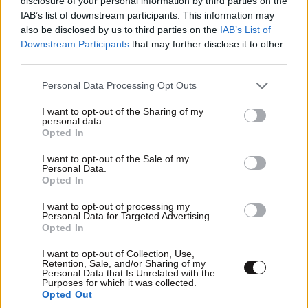
disclosure of your personal information by third parties on the
IAB’s list of downstream participants. This information may
also be disclosed by us to third parties on the
IAB’s List of
Downstream Participants
that may further disclose it to other
third parties.
ΕΛΛΑΔΑ
34 λ. πριν
Αδιανόητο περιστατικό στην Κρήτη: Τουρίστας
Please note that this website/app uses one or more Google
Personal Data Processing Opt Outs
ρώτησε πόσο κοστίζει για να ασελγήσει σε ένα
services and may gather and store information including but
not limited to your visit or usage behaviour. You may click to
I want to opt-out of the Sharing of my
10χρονο κοριτσάκι
personal data.
grant or deny consent to Google and its third-party tags to
Opted In
use your data for below specified purposes in below Google
consent section.
I want to opt-out of the Sale of my
Personal Data.
Opted In
I want to opt-out of processing my
Personal Data for Targeted Advertising.
Opted In
I want to opt-out of Collection, Use,
Retention, Sale, and/or Sharing of my
Personal Data that Is Unrelated with the
Purposes for which it was collected.
Opted Out