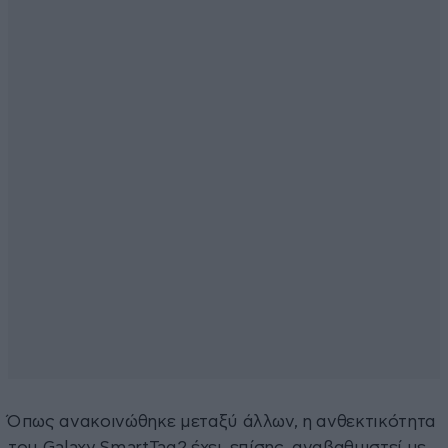
Όπως ανακοινώθηκε μεταξύ άλλων, η ανθεκτικότητα
του Galaxy SmartTag2 έχει, επίσης, αναβαθμιστεί με