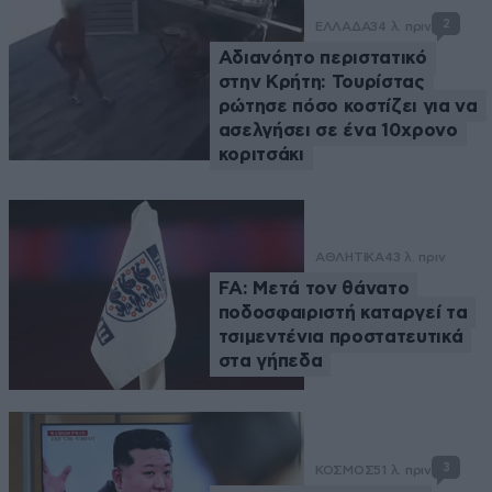
2
ΕΛΛΑΔΑ
34 λ. πριν
Αδιανόητο περιστατικό
στην Κρήτη: Τουρίστας
ρώτησε πόσο κοστίζει για να
ασελγήσει σε ένα 10χρονο
κοριτσάκι
ΑΘΛΗΤΙΚΑ
43 λ. πριν
FA: Μετά τον θάνατο
ποδοσφαιριστή καταργεί τα
τσιμεντένια προστατευτικά
στα γήπεδα
3
ΚΟΣΜΟΣ
51 λ. πριν