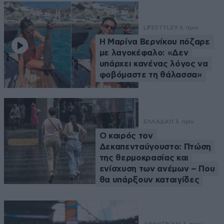
LIFESTYLE
9 λ. πριν
Η Μαρίνα Βερνίκου πόζαρε
με λαγοκέφαλο: «Δεν
υπάρχει κανένας λόγος να
φοβόμαστε τη θάλασσα»
ΕΛΛΑΔΑ
11 λ. πριν
Ο καιρός τον
Δεκαπενταύγουστο: Πτώση
της θερμοκρασίας και
ενίσχυση των ανέμων – Που
θα υπάρξουν καταιγίδες
ΑΘΛΗΤΙΚΑ
16 λ. πριν