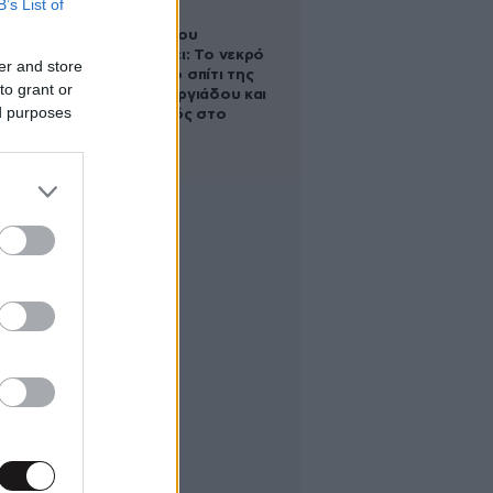
B’s List of
Ο Στράτος
Τζώρτζογλου
αποκαλύπτει: Το νεκρό
er and store
έμβρυο στο σπίτι της
to grant or
Μαρίας Γεωργιάδου και
ed purposes
ο εγκλεισμός στο
ψυχιατρείο