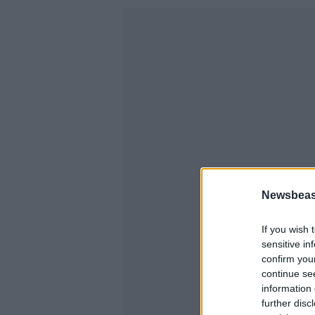
Newsbeast
If you wish 
sensitive in
confirm you
continue se
information 
further disc