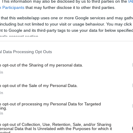
. This information may also be disclosed by us to third parties on the
IA
Participants
that may further disclose it to other third parties.
 that this website/app uses one or more Google services and may gath
including but not limited to your visit or usage behaviour. You may click 
 to Google and its third-party tags to use your data for below specifi
ogle consent section.
l Data Processing Opt Outs
κης μετράει 12 σερί αγώνες χωρίς νίκη, καθώς
o opt-out of the Sharing of my personal data.
η 8η αγωνιστική στη Βέροια, ενώ το παλιό
In
πάλι τη χρονιά που ο Άρης έπεσε το 2004-05,
o opt-out of the Sale of my Personal Data.
κείνη τη σεζόν πέτυχε νίκη στο έβδομο εντός
In
ματς που έχει δώσει στο «Κλ. Βικελίδης».
to opt-out of processing my Personal Data for Targeted
ing.
In
o opt-out of Collection, Use, Retention, Sale, and/or Sharing
ersonal Data that Is Unrelated with the Purposes for which it
lected.