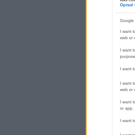
Opted 
Google 
I want t
web or d
I want t
purpose
I want 
I want t
web or d
I want t
or app.
I want t
I want t