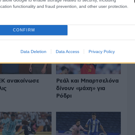
cation functionality and fraud prevention, and other user protection.
 ΤA ΑΘΛΗΤΙΚΑ
ΟΛΑ ΤΑ ΑΡΘΡΑ
CONFIRM
Data Deletion
Data Access
Privacy Policy
K ανακοίνωσε
Ρεάλ και Μπαρτσελόνα
λις
δίνουν «μάχη» για
Ρόδρι