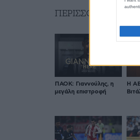
authenti
ΠΕΡΙΣΣΟΤΕΡΑ ΑΠΟ
ΠΑΟΚ: Γιαννούλης, η
H AE
μεγάλη επιστροφή
Βιτά