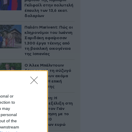
μερίδιο της Κίμπερλι
Γκίλφοϊλ στην πολυτελή
έπαυλη των 13,6 εκατ.
δολαρίων
Παλάτι Marivent: Πώς οι
κληρονόμοι του Ιωάννη
Σαριδάκη αφαίρεσαν
1.300 έργα τέχνης από
τη βασιλική οικογένεια
της Ισπανίας
Ο Άλεκ Μπάλντουιν
ζήτησε από τη σύζυγό
του να κάνουν ακόμα
ένα παιδί – Η επική
αντίδρασή της
sonal or
Αθηνά Ωνάση: Η
ection to
απρόσμενη εξέλιξη στη
ou may
διαμάχη με τον Γιάν
Τοπς – Η κίνηση με το
 personal
άλογο των 10
out of the
εκατομμυρίων ευρώ
 downstream