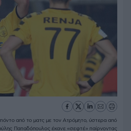
πόντο από το ματς με τον Ατρόμητο, ύστερα από
Σούλης Παπαδόπουλος έκανε «σεφτέ» παίρνοντας