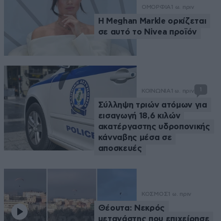
ΟΜΟΡΦΙΑ
1 ω. πριν
Η Meghan Markle ορκίζεται
σε αυτό το Nivea προϊόν
1
ΚΟΙΝΩΝΙΑ
1 ω. πριν
Σύλληψη τριών ατόμων για
εισαγωγή 18,6 κιλών
ακατέργαστης υδροπονικής
κάνναβης μέσα σε
αποσκευές
ΚΟΣΜΟΣ
1 ω. πριν
Θέουτα: Νεκρός
μετανάστης που επιχείρησε