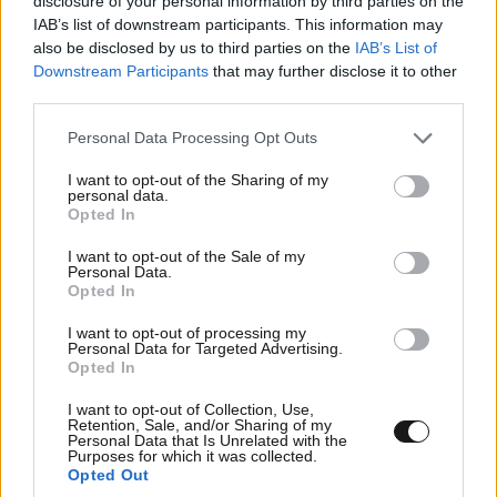
disclosure of your personal information by third parties on the
ΑΘΛΗΤΙΚΑ
07·08·2026 15:45
IAB’s list of downstream participants. This information may
Η οργή για Γουόκαπ, το μέλλον του Ιωαννίδη
also be disclosed by us to third parties on the
IAB’s List of
Downstream Participants
that may further disclose it to other
και τα χαμόγελα στην ΑΕΚ βλέποντας τους
third parties.
ανταγωνιστές
Please note that this website/app uses one or more Google
Personal Data Processing Opt Outs
services and may gather and store information including but
not limited to your visit or usage behaviour. You may click to
I want to opt-out of the Sharing of my
personal data.
grant or deny consent to Google and its third-party tags to
Opted In
use your data for below specified purposes in below Google
consent section.
I want to opt-out of the Sale of my
Personal Data.
Opted In
I want to opt-out of processing my
Personal Data for Targeted Advertising.
Opted In
I want to opt-out of Collection, Use,
Retention, Sale, and/or Sharing of my
Personal Data that Is Unrelated with the
Purposes for which it was collected.
Opted Out
ΚΟΣΜΟΣ
2 ω. πριν