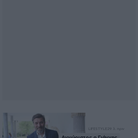
LIFESTYLE
29 λ. πριν
Αγνώριστος ο Γιάννης