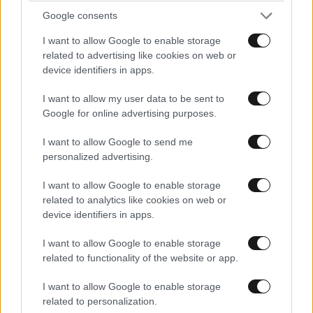
«Θέλω τον μπαμπά μου»: Νέο βίντεο της
Google consents
μεθυσμένης οδηγού που σκότωσε νύφη λίγες
I want to allow Google to enable storage
ώρες μετά τον γάμο της προκαλεί οργή
related to advertising like cookies on web or
device identifiers in apps.
I want to allow my user data to be sent to
Google for online advertising purposes.
I want to allow Google to send me
personalized advertising.
I want to allow Google to enable storage
related to analytics like cookies on web or
device identifiers in apps.
I want to allow Google to enable storage
related to functionality of the website or app.
ΔΙΑΤΡΟΦΗ
07·08·2026 08:32
I want to allow Google to enable storage
5 ροφήματα που μπορείτε να πίνετε πριν τον
related to personalization.
ύπνο για καλύτερα επίπεδα σακχάρου στο αίμα