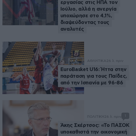
εργασίας στις ΗΠΑ τον
Ιούλιο, αλλά η ανεργία
υποχώρησε στο 4,1%,
διαψεύδοντας τους
αναλυτές
ΑΘΛΗΤΙΚΑ
26 λ. πριν
EuroBasket U16: Ήττα στην
παράταση για τους Παίδες,
από την Ισπανία με 96-86
1
ΠΟΛΙΤΙΚΗ
26 λ. πριν
Άκης Σκέρτσος: «Το ΠΑΣΟΚ
υποκαθιστά την οικονομική