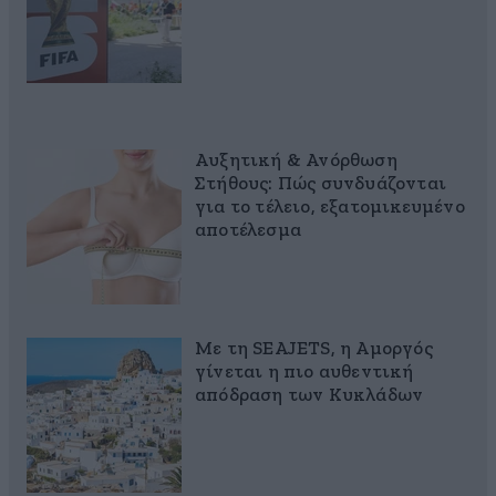
Αυξητική & Ανόρθωση
Στήθους: Πώς συνδυάζονται
για το τέλειο, εξατομικευμένο
αποτέλεσμα
Με τη SEAJETS, η Αμοργός
γίνεται η πιο αυθεντική
απόδραση των Κυκλάδων