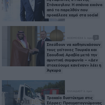
Στάνκογλου: Η σπάνια εικόνα
από το παρελθόν που
προκάλεσε χαμό στα social
2
ΚΟΣΜΟΣ
34 λ. πριν
Σπεύδουν να καθησυχάσουν
τους γείτονες Τουρκία και
Σαουδική Αραβία μετά την
αμυντική συμφωνία – «Δεν
στοχεύουμε κανέναν» λέει η
Άγκυρα
ΕΛΛΑΔΑ
37 λ. πριν
Τροχαίο δυστύχημα στις
Σέρρες: Πραγματογνώμονας