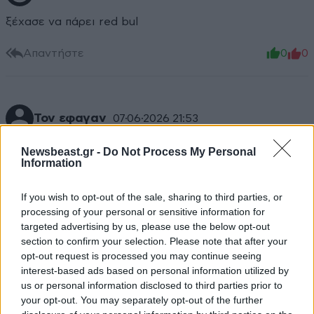
ξέχασε να πάρει red bul
Απαντήστε
0
0
Τον εφαγαν
07·06·2026 21:53
τα γκομενικά…
Newsbeast.gr -
Do Not Process My Personal
Information
Απαντήστε
0
0
If you wish to opt-out of the sale, sharing to third parties, or
processing of your personal or sensitive information for
targeted advertising by us, please use the below opt-out
section to confirm your selection. Please note that after your
KΛΕΩΝ
07·06·2026 21:15
opt-out request is processed you may continue seeing
interest-based ads based on personal information utilized by
O Manolo ειναι Μυκονο?
us or personal information disclosed to third parties prior to
your opt-out. You may separately opt-out of the further
Απαντήστε
0
0