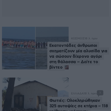
ΚΟΣΜΟΣ
18 λ. πριν
Εκατοντάδες άνθρωποι
σχηματίζουν μία αλυσίδα για
να σώσουν δίχρονο αγόρι
στη θάλασσα – Δείτε το
βίντεο
1
ΕΛΛΑΔΑ
18 λ. πριν
Φωτιές: Ολοκληρώθηκαν
325 αυτοψίες σε κτήρια – 118