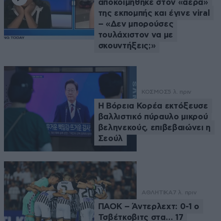
αποκοιμήθηκε στον «αέρα»
της εκπομπής και έγινε viral
– «Δεν μπορούσες
τουλάχιστον να με
σκουντήξεις;»
ΚΟΣΜΟΣ
5 λ. πριν
Η Βόρεια Κορέα εκτόξευσε
βαλλιστικό πύραυλο μικρού
βεληνεκούς, επιβεβαιώνει η
Σεούλ
ΑΘΛΗΤΙΚΑ
7 λ. πριν
ΠΑΟΚ – Άντερλεχτ: 0-1 ο
Τσβέτκοβιτς στα… 17