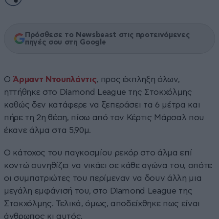
Πρόσθεσε το Newsbeast στις προτεινόμενες
πηγές σου στη Google
Ο
Άρμαντ Ντουπλάντις
, προς έκπληξη όλων,
ηττήθηκε στο Diamond League της Στοκχόλμης
καθώς δεν κατάφερε να ξεπεράσει τα 6 μέτρα και
πήρε τη 2η θέση, πίσω από τον Κέρτις Μάρσαλ που
έκανε άλμα στα 5,90μ.
Ο κάτοχος του παγκοσμίου ρεκόρ στο άλμα επί
κοντώ συνηθίζει να νικάει σε κάθε αγώνα του, οπότε
οι συμπατριώτες του περίμεναν να δουν άλλη μια
μεγάλη εμφάνισή του, στο Diamond League της
Στοκχόλμης. Τελικά, όμως, αποδείχθηκε πως είναι
άνθρωπος κι αυτός.