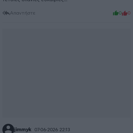
Απαντήστε
0
0
jimmyk
07·06·2026 22:13