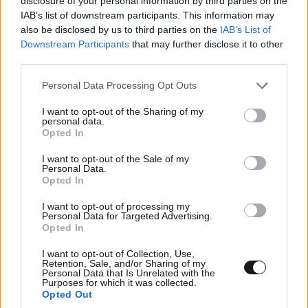
disclosure of your personal information by third parties on the
IAB’s list of downstream participants. This information may
also be disclosed by us to third parties on the
IAB’s List of
Downstream Participants
that may further disclose it to other
TRENDING
third parties.
Please note that this website/app uses one or more Google
Personal Data Processing Opt Outs
services and may gather and store information including but
not limited to your visit or usage behaviour. You may click to
I want to opt-out of the Sharing of my
personal data.
grant or deny consent to Google and its third-party tags to
Opted In
use your data for below specified purposes in below Google
consent section.
I want to opt-out of the Sale of my
Personal Data.
Opted In
I want to opt-out of processing my
Personal Data for Targeted Advertising.
Opted In
I want to opt-out of Collection, Use,
Retention, Sale, and/or Sharing of my
Personal Data that Is Unrelated with the
Purposes for which it was collected.
LIFESTYLE
06·08·2026 12:46
Opted Out
Μαρία Κορινθίου: «Είμαι πιο ευτυχισμένη από