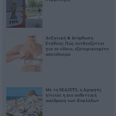
Αυξητική & Ανόρθωση
Στήθους: Πώς συνδυάζονται
για το τέλειο, εξατομικευμένο
αποτέλεσμα
Με τη SEAJETS, η Αμοργός
γίνεται η πιο αυθεντική
απόδραση των Κυκλάδων