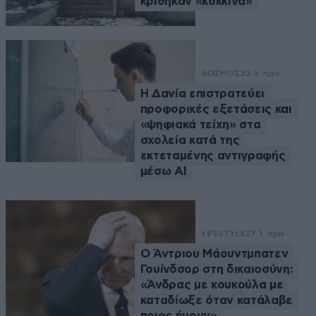
κρίθηκαν «κόκκινα»
ΚΟΣΜΟΣ
22 λ. πριν
Η Δανία επιστρατεύει
προφορικές εξετάσεις και
«ψηφιακά τείχη» στα
σχολεία κατά της
εκτεταμένης αντιγραφής
μέσω ΑΙ
LIFESTYLE
27 λ. πριν
Ο Άντριου Μάουντμπατεν
Γουίνδσορ στη δικαιοσύνη:
«Άνδρας με κουκούλα με
καταδίωξε όταν κατάλαβε
ποιος ήμουν»