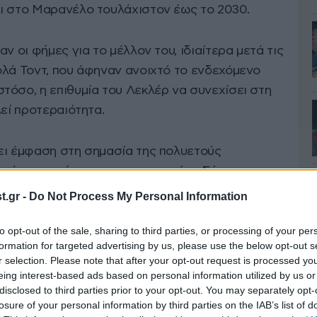
ι στο Μαρανέλο τουλάχιστον έως το 2030.
ν οι φήμες για το μέλλον του, ιδιαίτερα μετά τις
ολά Τοντ, που άφηναν ανοιχτό το ενδεχόμενο
τόσο, η επιθυμία του Λεκλέρ να συνεχίσει στη
λεί προτεραιότητα.
ει έμφαση στη σημασία της πολυετούς
ομικές παραμέτρους της συμφωνίας. Σύμφωνα
 απολαβές του Λεκλέρ από τη Ferrari ανέρχονταν
.gr -
Do Not Process My Personal Information
άρια.
to opt-out of the sale, sharing to third parties, or processing of your per
formation for targeted advertising by us, please use the below opt-out s
πρώτα του βήματα
r selection. Please note that after your opt-out request is processed y
eing interest-based ads based on personal information utilized by us or
disclosed to third parties prior to your opt-out. You may separately opt-
ari μετρά ήδη σχεδόν μία δεκαετία. Το 2016
losure of your personal information by third parties on the IAB’s list of
ademy, ξεκινώντας μια διαδρομή που τον οδήγησε