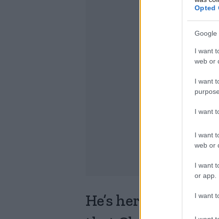
Opted 
Google 
I want t
web or d
I want t
purpose
I want 
I want t
web or d
I want t
or app.
I want t
He’s here to stay ❤
I want t