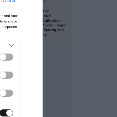
B’s List of
αδυνατίσεις»
«Βλέπουμε την
er and store
μπουγάδα σου»:
Δημοτική σύμβουλος
to grant or
στη Νέα Ζηλανδία βγήκε
ed purposes
live σε συνεδρίαση από
το μπάνιο της