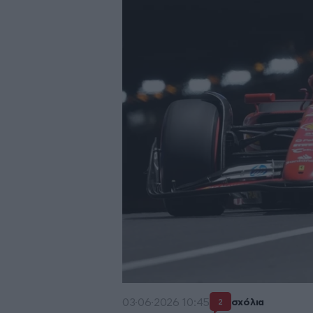
03·06·2026 10:45
σχόλια
2