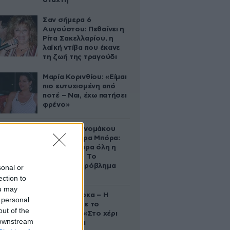
στάχτη
Σαν σήμερα 6
Αυγούστου: Πεθαίνει η
Ρίτα Σακελλαρίου, η
λαϊκή ντίβα που έκανε
τη ζωή της τραγούδι
Μαρία Κορινθίου: «Είμαι
πιο ευτυχισμένη από
ποτέ – Ναι, έχω πατήσει
φρένο»
Αθηνά Οικονομάκου
από τα Μπόρα Μπόρα:
«Έσκασε τώρα όλη η
κούραση» – Το
απρόοπτο πρόβλημα
sonal or
υγείας
ection to
ou may
Δανάη Μπάρκα – Η
 personal
ανάρτηση με το
out of the
σάντουιτς: «Στο χέρι
 downstream
σου είναι να