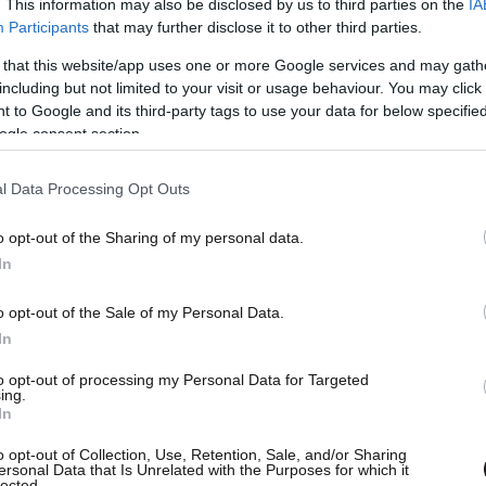
. This information may also be disclosed by us to third parties on the
IA
οκίνητου αθλητισμού.
Participants
that may further disclose it to other third parties.
 that this website/app uses one or more Google services and may gath
τη Formula 2 το 2017 και το ντεμπούτο του στη
including but not limited to your visit or usage behaviour. You may click 
 to Google and its third-party tags to use your data for below specifi
η προαγωγή του στη Ferrari ήρθε έναν χρόνο
ogle consent section.
σε βασικό σημείο αναφοράς της ομάδας και σε
υς οδηγούς του πρωταθλήματος.
l Data Processing Opt Outs
o opt-out of the Sharing of my personal data.
In
o opt-out of the Sale of my Personal Data.
In
to opt-out of processing my Personal Data for Targeted
ing.
In
o opt-out of Collection, Use, Retention, Sale, and/or Sharing
ersonal Data that Is Unrelated with the Purposes for which it
lected.