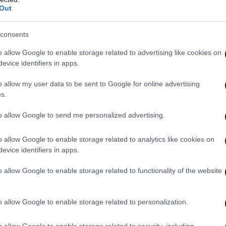
Out
consents
o allow Google to enable storage related to advertising like cookies on
evice identifiers in apps.
o allow my user data to be sent to Google for online advertising
s.
to allow Google to send me personalized advertising.
o allow Google to enable storage related to analytics like cookies on
evice identifiers in apps.
o allow Google to enable storage related to functionality of the website
o allow Google to enable storage related to personalization.
️ We are delighted to confirm
o allow Google to enable storage related to security, including