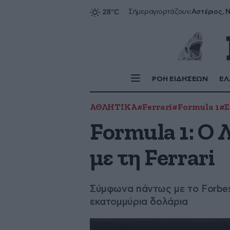
Αστέριος, Ν
Σήμερα
γιορτάζουν:
ΡΟΗ ΕΙΔΗΣΕΩΝ
ΕΛ
ΑΘΛΗΤΙΚΑ
#Ferrari
#Formula 1
#Σ
Formula 1: O
με τη Ferrari
Σύμφωνα πάντως με το Forbes,
εκατομμύρια δολάρια