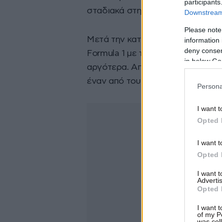
participants
σταδιακά στην κορυφή του μηχαν
Downstream 
Please note
Μετά την κατάκτηση του τίτλου σ
information 
deny consent
Formula 1 με τη Sauber το 2018, 
in below Go
αργότερα. Από τότε εξελίχθηκε 
έναν από τους πιο αναγνωρίσιμο
Persona
I want t
Opted 
I want t
Opted 
I want 
Advertis
Opted 
I want t
of my P
was col