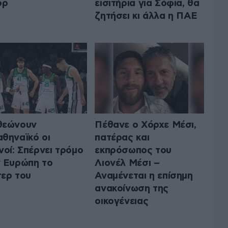
ορ
εισιτήρια για Σόφια, θα
ζητήσει κι άλλα η ΠΑΕ
θεώνουν
Πέθανε ο Χόρχε Μέσι,
θηναϊκό οι
πατέρας και
νοί: Σπέρνει τρόμο
εκπρόσωπος του
 Ευρώπη το
Λιονέλ Μέσι –
ερ του
Αναμένεται η επίσημη
ανακοίνωση της
οικογένειας