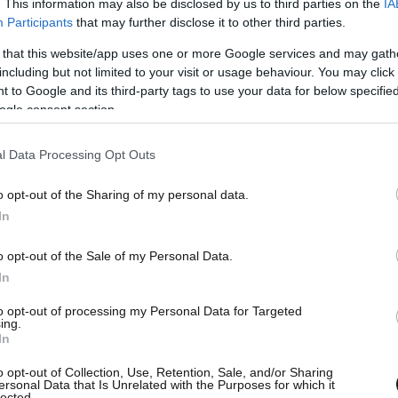
. This information may also be disclosed by us to third parties on the
IA
Participants
that may further disclose it to other third parties.
 that this website/app uses one or more Google services and may gath
including but not limited to your visit or usage behaviour. You may click 
 to Google and its third-party tags to use your data for below specifi
ogle consent section.
l Data Processing Opt Outs
o opt-out of the Sharing of my personal data.
In
o opt-out of the Sale of my Personal Data.
In
to opt-out of processing my Personal Data for Targeted
ing.
In
o opt-out of Collection, Use, Retention, Sale, and/or Sharing
ersonal Data that Is Unrelated with the Purposes for which it
lected.