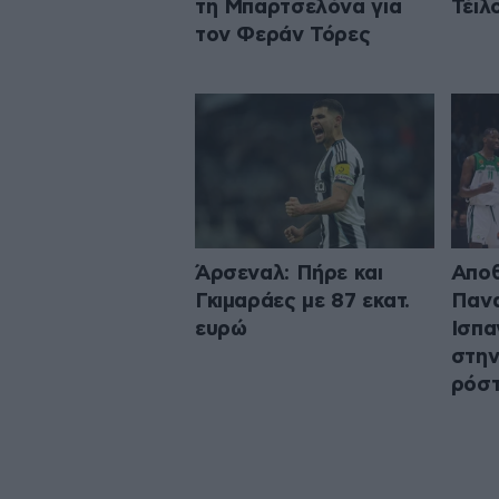
τη Μπαρτσελόνα για
Τέιλ
τον Φεράν Τόρες
Άρσεναλ: Πήρε και
Απο
Γκιμαράες με 87 εκατ.
Πανα
ευρώ
Ισπα
στην
ρόστ