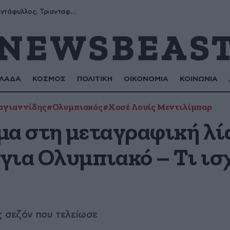
Μύρων, Τριαντάφυλλος, Τριανταφυλλιά, Φυλλιώ, Ρόζα
ΛΑΔΑ
ΚΟΣΜΟΣ
ΠΟΛΙΤΙΚΗ
ΟΙΚΟΝΟΜΙΑ
ΚΟΙΝΩΝΙΑ
αγιαννίδης
#Ολυμπιακός
#Χοσέ Λουίς Μεντιλίμπαρ
μα στη μεταγραφική λί
για Ολυμπιακό – Τι ισχ
ς σεζόν που τελείωσε