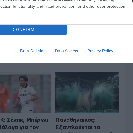
cation functionality and fraud prevention, and other user protection.
CONFIRM
Data Deletion
Data Access
Privacy Policy
 ΤA ΑΘΛΗΤΙΚΑ
ΟΛΑ ΤΑ ΑΡΘΡΑ
: Σέλτικ, Μπέρνλι
Παναθηναϊκός:
Μάλαγα για τον
Εξαντλούνται τα