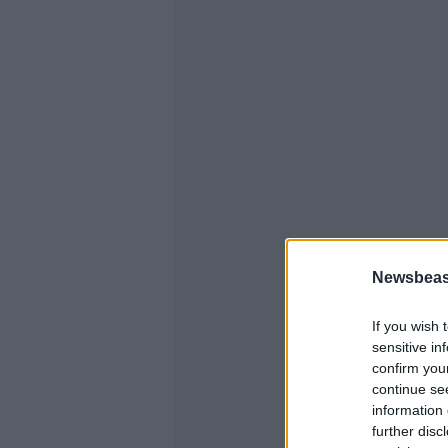
Newsbeast
If you wish 
sensitive in
confirm you
continue se
information 
further disc