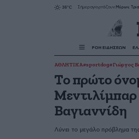
Σήμερα
γιορτάζουν:
ΡΟΗ ΕΙΔΗΣΕΩΝ
ΕΛ
ΑΘΛΗΤΙΚΑ
#sportdog
#Γιώργος Β
Το πρώτο όνο
Μεντιλίμπαρ 
Βαγιαννίδη
Λύνει το μεγάλο πρόβλημα τη