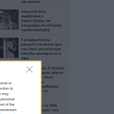
και μητέρα
Ακυρώνει δύο
συμβόλαια ο
Λαρεντζάκης και
υπογράφει σε ελληνική
ομάδα-έκπληξη!
5 ροφήματα που
μπορείτε να πίνετε πριν
τον ύπνο για καλύτερα
επίπεδα σακχάρου στο
αίμα
Ζώδια σήμερα: Η Σελήνη
στους Διδύμους φέρνει
ανατροπές – Ποιοι
δέχονται την
sonal or
ευεργετική επίδραση
ection to
του Δία από το
ou may
απόγευμα;
 personal
out of the
Ζευγάρι από τις ΗΠΑ
 downstream
που «υιοθέτησε» τον