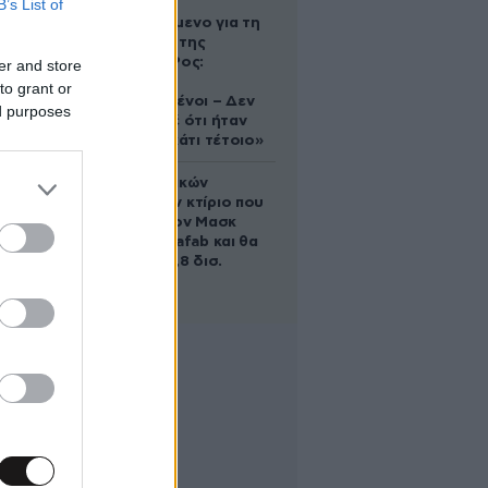
B’s List of
Αφγανό
κατηγορούμενο για τη
δολοφονία της
Ελίζαμπεθ Ρος:
er and store
«Είμαστε
to grant or
συντετριμμένοι – Δεν
ed purposes
έδειξε ποτέ ότι ήταν
ικανός για κάτι τέτοιο»
Το φαραωνικών
διαστάσεων κτίριο που
χτίζει ο Έλον Μασκ
λέγεται Terafab και θα
κοστίσει 16,8 δισ.
δολάρια