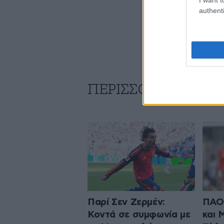
authenti
ΠΕΡΙΣΣΟΤΕΡΑ ΑΠΟ
Παρί Σεν Ζερμέν:
ΠΑΟΚ
Κοντά σε συμφωνία με
και 