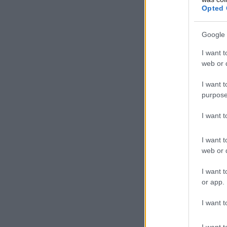
Opted 
Google 
I want t
web or d
I want t
purpose
I want 
I want t
web or d
I want t
or app.
I want t
I want t