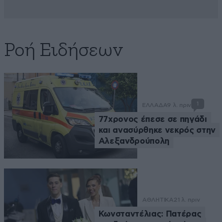
Ροή Ειδήσεων
1
ΕΛΛΑΔΑ
9 λ. πριν
77χρονος έπεσε σε πηγάδι
και ανασύρθηκε νεκρός στην
Αλεξανδρούπολη
ΑΘΛΗΤΙΚΑ
21 λ. πριν
Κωνσταντέλιας: Πατέρας