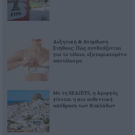
Αυξητική & Ανόρθωση
Στήθους: Πώς συνδυάζονται
για το τέλειο, εξατομικευμένο
αποτέλεσμα
Με τη SEAJETS, η Αμοργός
γίνεται η πιο αυθεντική
απόδραση των Κυκλάδων