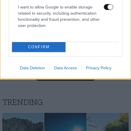
I want to allow Google to enable storage
related to security, including authentication
functionality and fraud prevention, and other
user protection.
CONFIRM
Data Deletion
Data Access
Privacy Policy
Νίκος Γυπας
ΠΕΡΙΣΣΟΤΕΡΑ ΣΧΟΛΙΑ
22·05·2026 16:31
Θα βγεις μπροστά εσύ Καιριδη..αλλά πρόσεχε μην
σκίσεις κανένα καλσόν!!!
TRENDING
Απαντήστε
0
0