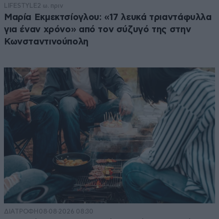
LIFESTYLE
2 ω. πριν
Μαρία Εκμεκτσίογλου: «17 λευκά τριαντάφυλλα
για έναν χρόνο» από τον σύζυγό της στην
Κωνσταντινούπολη
ΔΙΑΤΡΟΦΗ
08·08·2026 08:30