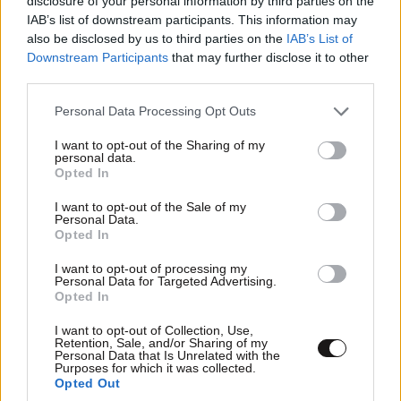
disclosure of your personal information by third parties on the
IAB’s list of downstream participants. This information may
also be disclosed by us to third parties on the
IAB’s List of
ΣΧΌΛΙΑ ΑΝΑΓΝΩΣΤΏΝ
13
Downstream Participants
that may further disclose it to other
third parties.
Please note that this website/app uses one or more Google
Personal Data Processing Opt Outs
services and may gather and store information including but
not limited to your visit or usage behaviour. You may click to
I want to opt-out of the Sharing of my
personal data.
grant or deny consent to Google and its third-party tags to
Opted In
use your data for below specified purposes in below Google
ΠΡΟΣΘΕΣΤΕ ΤΟ ΣΧΟΛΙΟ ΣΑΣ
consent section.
I want to opt-out of the Sale of my
Personal Data.
Opted In
I want to opt-out of processing my
Personal Data for Targeted Advertising.
Opted In
I want to opt-out of Collection, Use,
Retention, Sale, and/or Sharing of my
Personal Data that Is Unrelated with the
Purposes for which it was collected.
Opted Out