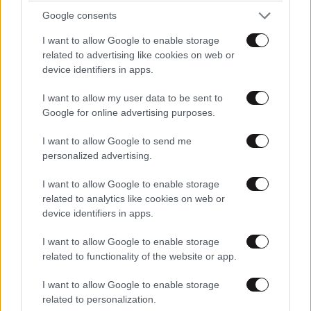
Xαρακτήρες: 0/1000
Google consents
Διαβάστε και ακολουθήστε τους κανόνες σχολιασμού
I want to allow Google to enable storage
related to advertising like cookies on web or
ΠΡΟΣΘΗΚΗ
device identifiers in apps.
I want to allow my user data to be sent to
Google for online advertising purposes.
Νίκος Γυπας
22·05·2026 16:33
I want to allow Google to send me
personalized advertising.
Προσοχή κύριε Καθηγητά Καιριδη..μην βγείτε
I want to allow Google to enable storage
μπροστά και καταστρέψετε το καλσόν σας!!!!
related to analytics like cookies on web or
device identifiers in apps.
Απαντήστε
0
0
I want to allow Google to enable storage
related to functionality of the website or app.
I want to allow Google to enable storage
related to personalization.