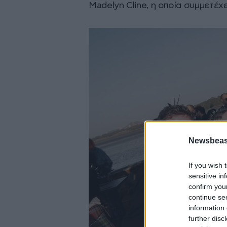
Madelyn Cline, η οποία συμμετέχ
Newsbeast
If you wish 
sensitive in
confirm you
continue se
information 
further disc