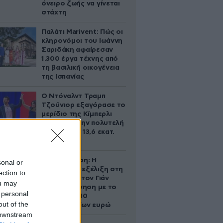
όνειρο ζωής να γίνεται
στάχτη
Παλάτι Marivent: Πώς οι
κληρονόμοι του Ιωάννη
Σαριδάκη αφαίρεσαν
1.300 έργα τέχνης από
τη βασιλική οικογένεια
της Ισπανίας
Ο Ντόναλντ Τραμπ
Τζούνιορ εξαγόρασε το
μερίδιο της Κίμπερλι
Γκίλφοϊλ στην πολυτελή
έπαυλη των 13,6 εκατ.
δολαρίων
Αθηνά Ωνάση: Η
sonal or
απρόσμενη εξέλιξη στη
ection to
διαμάχη με τον Γιάν
ou may
Τοπς – Η κίνηση με το
 personal
άλογο των 10
out of the
εκατομμυρίων ευρώ
 downstream