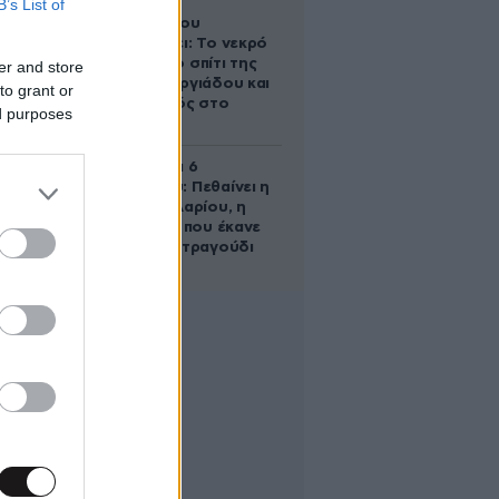
B’s List of
Ο Στράτος
Τζώρτζογλου
αποκαλύπτει: Το νεκρό
έμβρυο στο σπίτι της
er and store
Μαρίας Γεωργιάδου και
to grant or
ο εγκλεισμός στο
ed purposes
ψυχιατρείο
Σαν σήμερα 6
Αυγούστου: Πεθαίνει η
Ρίτα Σακελλαρίου, η
λαϊκή ντίβα που έκανε
τη ζωή της τραγούδι