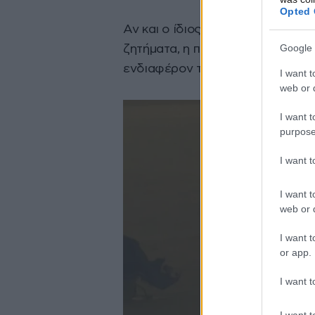
Opted 
Αν και ο ίδιος δεν προβαίνει σε
Google 
ζητήματα, η παρουσία του σε κοι
ενδιαφέρον των μέσων ενημέρω
I want t
web or d
I want t
purpose
I want 
I want t
web or d
I want t
or app.
I want t
I want t