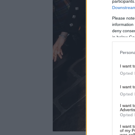
participants
Downstream 
Please note
information 
deny consent
in below Go
Persona
I want t
Opted 
I want t
Opted 
I want 
Advertis
Opted 
I want t
of my P
was col