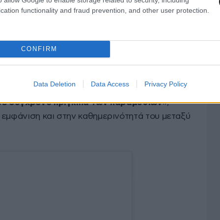
cation functionality and fraud prevention, and other user protection.
CONFIRM
Data Deletion
Data Access
Privacy Policy
ό Hola έχει χρησιμοποιήσει για εκείνον τον
 σε σύγχρονο πρίγκιπα των παραμυθιών
»,
 εμφάνιση και στην καθημερινότητά του μεταξύ