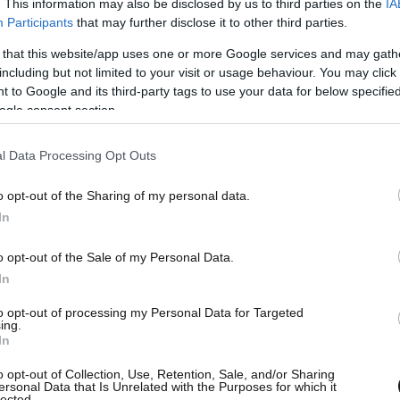
. This information may also be disclosed by us to third parties on the
IA
Participants
that may further disclose it to other third parties.
 that this website/app uses one or more Google services and may gath
including but not limited to your visit or usage behaviour. You may click 
 to Google and its third-party tags to use your data for below specifi
ogle consent section.
l Data Processing Opt Outs
o opt-out of the Sharing of my personal data.
In
o opt-out of the Sale of my Personal Data.
In
to opt-out of processing my Personal Data for Targeted
ing.
In
o opt-out of Collection, Use, Retention, Sale, and/or Sharing
ersonal Data that Is Unrelated with the Purposes for which it
lected.