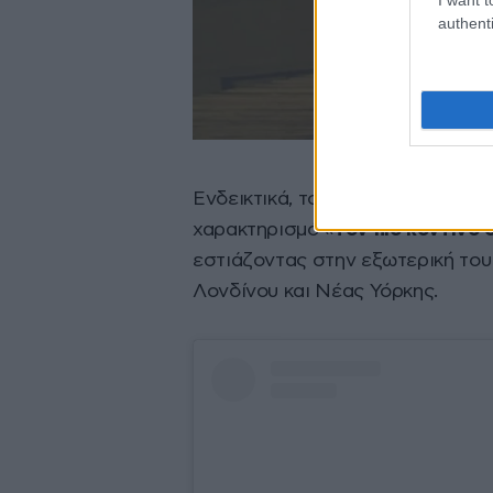
authenti
Ενδεικτικά, το ισπανικό περιοδικ
χαρακτηρισμό «
τον πιο κοντινό
εστιάζοντας στην εξωτερική του
Λονδίνου και Νέας Υόρκης.