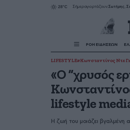
Σήμερα
γιορτάζουν:
ΡΟΗ ΕΙΔΗΣΕΩΝ
ΕΛ
LIFESTYLE
#Κωνσταντίνος Ντε Γ
«Ο “χρυσός ερ
Κωνσταντίνος
lifestyle medi
Η ζωή του μοιάζει βγαλμένη 