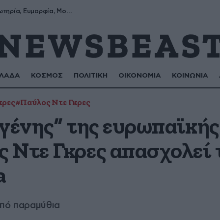
Σωτήρης, Σωτηρία, Ευμορφία, Μορφούλα
ΛΑΔΑ
ΚΟΣΜΟΣ
ΠΟΛΙΤΙΚΗ
ΟΙΚΟΝΟΜΙΑ
ΚΟΙΝΩΝΙΑ
κρες
#Παύλος Ντε Γκρες
γένης” της ευρωπαϊκής ε
 Ντε Γκρες απασχολεί 
a
από παραμύθια