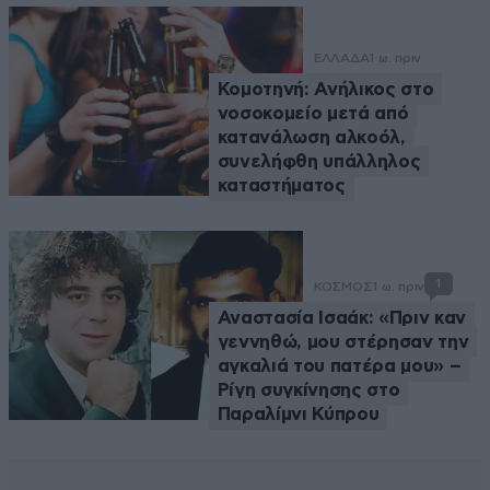
ΕΛΛΑΔΑ
1 ω. πριν
Κομοτηνή: Ανήλικος στο
νοσοκομείο μετά από
κατανάλωση αλκοόλ,
συνελήφθη υπάλληλος
καταστήματος
1
ΚΟΣΜΟΣ
1 ω. πριν
Αναστασία Ισαάκ: «Πριν καν
γεννηθώ, μου στέρησαν την
αγκαλιά του πατέρα μου» –
Ρίγη συγκίνησης στο
Παραλίμνι Κύπρου