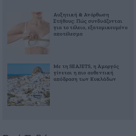
Αυξητική & Ανόρθωση
Στήθους: Πώς συνδυάζονται
για το τέλειο, εξατομικευμένο
αποτέλεσμα
Με τη SEAJETS, η Αμοργός
γίνεται η πιο αυθεντική
απόδραση των Κυκλάδων