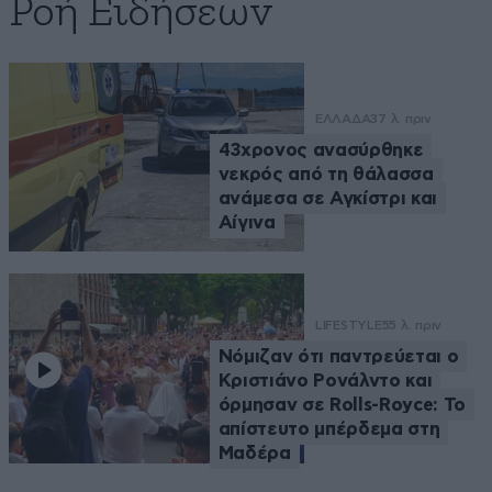
Ροή Ειδήσεων
ΕΛΛΑΔΑ
37 λ. πριν
43χρονος ανασύρθηκε
νεκρός από τη θάλασσα
ανάμεσα σε Αγκίστρι και
Αίγινα
LIFESTYLE
55 λ. πριν
Νόμιζαν ότι παντρεύεται ο
Κριστιάνο Ρονάλντο και
όρμησαν σε Rolls-Royce: Το
απίστευτο μπέρδεμα στη
Μαδέρα