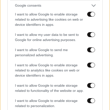
Google consents
I want to allow Google to enable storage
related to advertising like cookies on web or
device identifiers in apps.
I want to allow my user data to be sent to
Google for online advertising purposes.
LIFESTYLE
08·08·2026 19:12
Εριέττα Κούρκουλου – Τα 33α γενέθλια και τα
I want to allow Google to send me
φιλιά με τον Βύρωνα Βασιλειάδη: «Καμία στιγμή
personalized advertising.
ευτυχίας δεδομένη»
I want to allow Google to enable storage
related to analytics like cookies on web or
device identifiers in apps.
I want to allow Google to enable storage
related to functionality of the website or app.
I want to allow Google to enable storage
related to personalization.