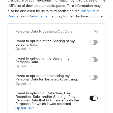
disclosure of your personal information by third parties on the
IAB’s list of downstream participants. This information may
also be disclosed by us to third parties on the
IAB’s List of
Downstream Participants
that may further disclose it to other
third parties.
Xαρακτήρες: 0/1000
Please note that this website/app uses one or more Google
Personal Data Processing Opt Outs
Διαβάστε και ακολουθήστε τους κανόνες σχολιασμού
services and may gather and store information including but
not limited to your visit or usage behaviour. You may click to
I want to opt-out of the Sharing of my
personal data.
ΠΡΟΣΘΗΚΗ
grant or deny consent to Google and its third-party tags to
Opted In
use your data for below specified purposes in below Google
consent section.
I want to opt-out of the Sale of my
Personal Data.
Opted In
TRENDING
I want to opt-out of processing my
Personal Data for Targeted Advertising.
Opted In
I want to opt-out of Collection, Use,
Retention, Sale, and/or Sharing of my
Personal Data that Is Unrelated with the
Purposes for which it was collected.
Opted Out