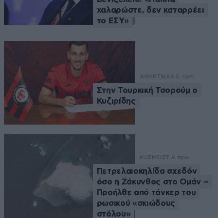
χαλαρώστε, δεν καταρρέει
το ΕΣΥ»
ΑΘΛΗΤΙΚΑ
4 λ. πριν
Στην Τουρκική Τσορούμ ο
Κυζιρίδης
ΚΟΣΜΟΣ
7 λ. πριν
Πετρελαιοκηλίδα σχεδόν
όσο η Ζάκυνθος στο Ομάν –
Προήλθε από τάνκερ του
ρωσικού «σκιώδους
στόλου»