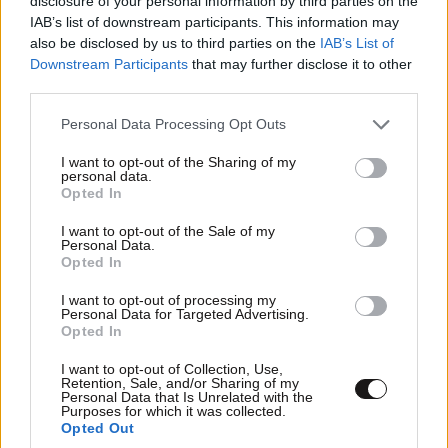
disclosure of your personal information by third parties on the
IAB’s list of downstream participants. This information may
also be disclosed by us to third parties on the
IAB’s List of
Downstream Participants
that may further disclose it to other
third parties.
Please note that this website/app uses one or more Google
Personal Data Processing Opt Outs
services and may gather and store information including but
not limited to your visit or usage behaviour. You may click to
I want to opt-out of the Sharing of my
personal data.
grant or deny consent to Google and its third-party tags to
Opted In
Ξέχνα τα μονόχρωμα: Τα 4 prints που
use your data for below specified purposes in below Google
consent section.
κυριαρχούν στα μαγιό του φετινού καλοκαιριού
I want to opt-out of the Sale of my
Personal Data.
Opted In
I want to opt-out of processing my
Personal Data for Targeted Advertising.
Opted In
I want to opt-out of Collection, Use,
Retention, Sale, and/or Sharing of my
Personal Data that Is Unrelated with the
Purposes for which it was collected.
Opted Out