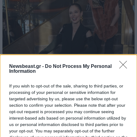
Newsbeast.gr -
Do Not Process My Personal
Max Alexander: Από τα 4 του ήξερε ότι θέλει να
Information
γίνει σχεδιαστής – Στα 10 του έκανε το
ντεμπούτο του στην Εβδομάδα Μόδας, στο
If you wish to opt-out of the sale, sharing to third parties, or
Παρίσι
processing of your personal or sensitive information for
targeted advertising by us, please use the below opt-out
section to confirm your selection. Please note that after your
opt-out request is processed you may continue seeing
interest-based ads based on personal information utilized by
us or personal information disclosed to third parties prior to
your opt-out. You may separately opt-out of the further