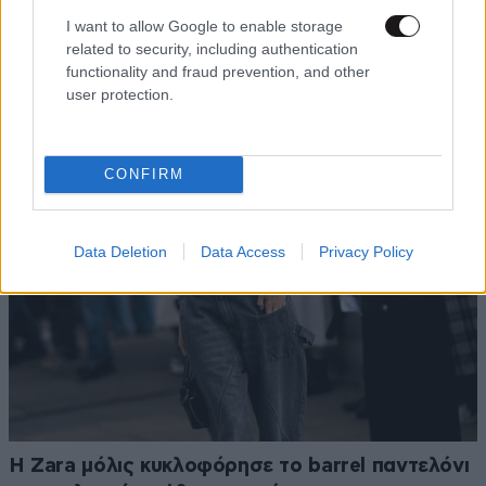
I want to allow Google to enable storage
related to security, including authentication
Loro Piana: Η ιστορία του πιο διακριτικού luxury
functionality and fraud prevention, and other
οίκου στον κόσμο – Εκεί όπου το πραγματικό
user protection.
status δεν χρειάζεται λογότυπο
CONFIRM
Data Deletion
Data Access
Privacy Policy
Η Zara μόλις κυκλοφόρησε το barrel παντελόνι