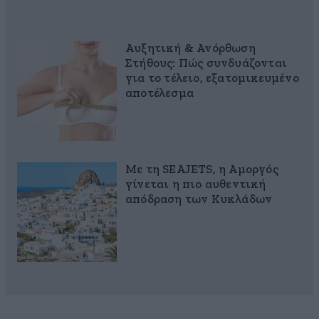
Αυξητική & Ανόρθωση
Στήθους: Πώς συνδυάζονται
για το τέλειο, εξατομικευμένο
αποτέλεσμα
Με τη SEAJETS, η Αμοργός
γίνεται η πιο αυθεντική
απόδραση των Κυκλάδων