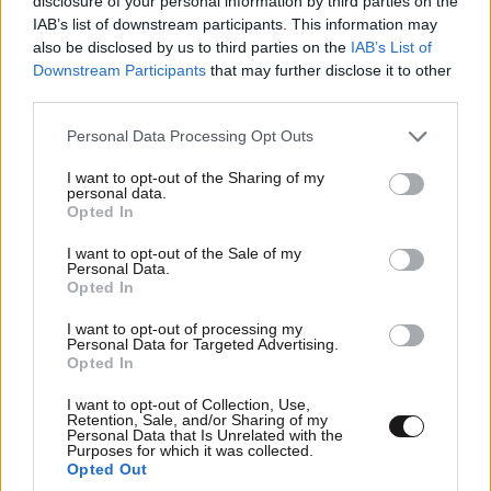
disclosure of your personal information by third parties on the
IAB’s list of downstream participants. This information may
also be disclosed by us to third parties on the
IAB’s List of
Downstream Participants
that may further disclose it to other
third parties.
Please note that this website/app uses one or more Google
Personal Data Processing Opt Outs
services and may gather and store information including but
not limited to your visit or usage behaviour. You may click to
I want to opt-out of the Sharing of my
personal data.
grant or deny consent to Google and its third-party tags to
Opted In
use your data for below specified purposes in below Google
consent section.
I want to opt-out of the Sale of my
Personal Data.
Opted In
I want to opt-out of processing my
Personal Data for Targeted Advertising.
Opted In
I want to opt-out of Collection, Use,
Retention, Sale, and/or Sharing of my
Personal Data that Is Unrelated with the
Purposes for which it was collected.
Opted Out