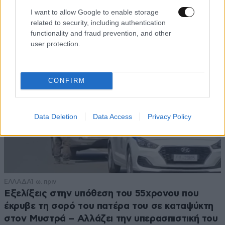
και μητέρα
I want to allow Google to enable storage
related to security, including authentication
functionality and fraud prevention, and other
user protection.
CONFIRM
Data Deletion
Data Access
Privacy Policy
ΕΛΛΑΔΑ
1 ω. πριν
Εξελίξεις στην υπόθεση του 55χρονου που
έκρυβε τη σορό του πατέρα του σε καταψύκτη
στον Μυστρά – Αλλάζει την υπερασπιστική του