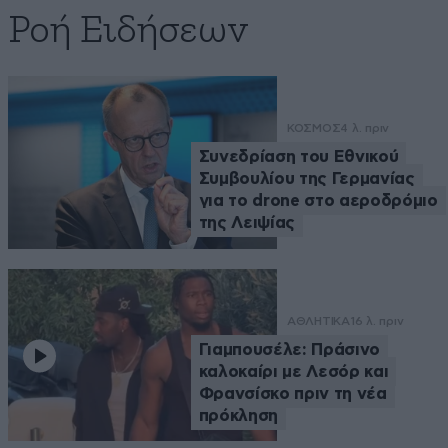
Ροή Ειδήσεων
ΚΟΣΜΟΣ
4 λ. πριν
Συνεδρίαση του Εθνικού
Συμβουλίου της Γερμανίας
για το drone στο αεροδρόμιο
της Λειψίας
ΑΘΛΗΤΙΚΑ
16 λ. πριν
Γιαμπουσέλε: Πράσινο
καλοκαίρι με Λεσόρ και
Φρανσίσκο πριν τη νέα
πρόκληση