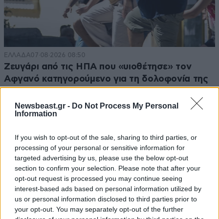
ΕΛΛΑΔΑ
07·08·2026 08:50
Ζευγάρι από τις ΗΠΑ που «υιοθέτησε» τον
Αφγανό κατηγορούμενο για τη δολοφονία της
Ελίζαμπεθ Ρος: «Είμαστε συντετριμμένοι – Δεν
έδειξε ποτέ ότι ήταν ικανός για κάτι τέτοιο»
Newsbeast.gr -
Do Not Process My Personal
Information
If you wish to opt-out of the sale, sharing to third parties, or
processing of your personal or sensitive information for
targeted advertising by us, please use the below opt-out
section to confirm your selection. Please note that after your
opt-out request is processed you may continue seeing
interest-based ads based on personal information utilized by
us or personal information disclosed to third parties prior to
your opt-out. You may separately opt-out of the further