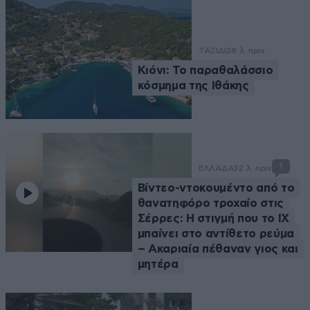
ΤΑΞΙΔΙ
28 λ. πριν
Κιόνι: Το παραθαλάσσιο
κόσμημα της Ιθάκης
1
ΕΛΛΑΔΑ
32 λ. πριν
Βίντεο-ντοκουμέντο από το
θανατηφόρο τροχαίο στις
Σέρρες: Η στιγμή που το ΙΧ
μπαίνει στο αντίθετο ρεύμα
– Ακαριαία πέθαναν γιος και
μητέρα