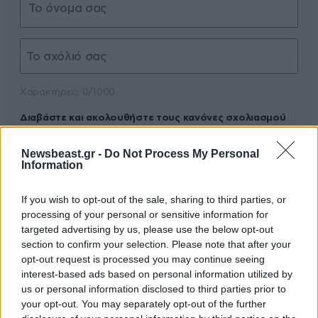
Xαρακτήρες: 0/1000
Διαβάστε και ακολουθήστε τους κανόνες σχολιασμού
ΠΡΟΣΘΗΚΗ
Newsbeast.gr -
Do Not Process My Personal
Information
If you wish to opt-out of the sale, sharing to third parties, or
processing of your personal or sensitive information for
Nostromo
14·05·2026 21:43
targeted advertising by us, please use the below opt-out
section to confirm your selection. Please note that after your
Τέλος η φετινή σεζόν για τον Σορτς μιας και δεν θα
opt-out request is processed you may continue seeing
είναι στους τελικούς της GBL. Μόνο αν φύγει ο
interest-based ads based on personal information utilized by
us or personal information disclosed to third parties prior to
Αταμάν θα μείνει στο ρόστερ την επόμενη χρονιά.
your opt-out. You may separately opt-out of the further