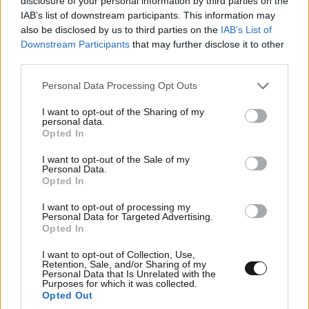
disclosure of your personal information by third parties on the
Απαντήστε
0
0
IAB’s list of downstream participants. This information may
also be disclosed by us to third parties on the
IAB’s List of
Downstream Participants
that may further disclose it to other
third parties.
Please note that this website/app uses one or more Google
Personal Data Processing Opt Outs
services and may gather and store information including but
not limited to your visit or usage behaviour. You may click to
I want to opt-out of the Sharing of my
personal data.
grant or deny consent to Google and its third-party tags to
Opted In
use your data for below specified purposes in below Google
consent section.
I want to opt-out of the Sale of my
Personal Data.
Opted In
I want to opt-out of processing my
Personal Data for Targeted Advertising.
Opted In
I want to opt-out of Collection, Use,
Retention, Sale, and/or Sharing of my
Λέω εγώ τώρα
Personal Data that Is Unrelated with the
14·05·2026 18:30
Purposes for which it was collected.
Opted Out
Άμα φύγει ό ταβερνιάρης θά δείξει την πραγματική