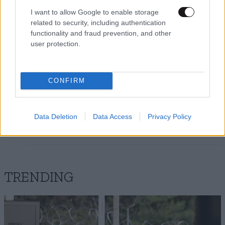
σταμάτησες ποτέ...
I want to allow Google to enable storage
related to security, including authentication
Απαντήστε
0
0
functionality and fraud prevention, and other
user protection.
Χαχαχαχαχαχα
14·05·2026 20:25
CONFIRM
είναι σαπάκι παίκτης ο Σορτς και δεν είναι ο
Βεζένκοφ που δεν μπορεί να πάρει τα πόδια του
Data Deletion
Data Access
Privacy Policy
Απαντήστε
0
0
TRENDING