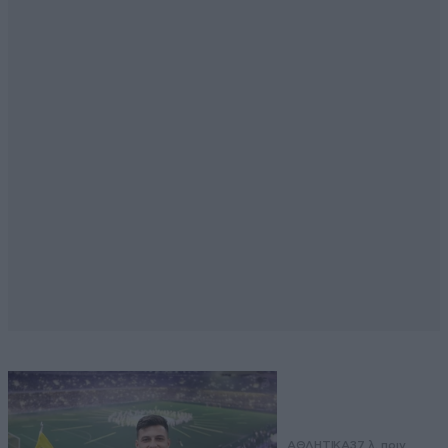
ΑΘΛΗΤΙΚΑ
37 λ. πριν