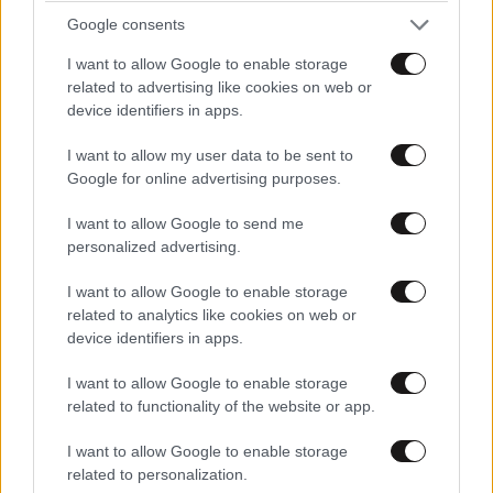
του αξία ό Σορτς. Θά ξαναγίνει ο Σορτς τής περσινής
Google consents
Παρί πού χαζεψε κόσμο.
I want to allow Google to enable storage
related to advertising like cookies on web or
Απαντήστε
1
0
device identifiers in apps.
I want to allow my user data to be sent to
Google for online advertising purposes.
Κερασμενο
14·05·2026 17:32
I want to allow Google to send me
Ρε σπανε το [...] το εμαθες απο τις αλανες που δεν σε
personalized advertising.
παιζαμε μικρός ή το εμπαιδωσες σαν μέσο για
I want to allow Google to enable storage
μελλοντική κονόμα από τους σαπακια παίκτες του
related to analytics like cookies on web or
βαζελου που αντιπροσωπεύεις ?????****
device identifiers in apps.
Απαντήστε
0
0
I want to allow Google to enable storage
related to functionality of the website or app.
Εσύ πάλι
14·05·2026 21:38
I want to allow Google to enable storage
related to personalization.
είναι ολοφάνερο τι έπαιζες μικρός και δεν