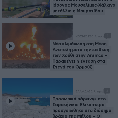
Ιάσονας Μουσελίμης-Χάλκινο
μετάλλιο η Μουρατίδου
1
ΚΟΣΜΟΣ
30 λ. πριν
Νέα κλιμάκωση στη Μέση
Ανατολή μετά την επίθεση
των Χούθι στην Aramco –
Παραμένει η ένταση στα
Στενά του Ορμούζ
3
ΕΛΛΑΔΑ
32 λ. πριν
Προσωπικό πάρκινγκ στο
Σαρακήνικο: Ελικόπτερο
προσγειώθηκε στα διάσημα
βράχια της Μήλου – Ο