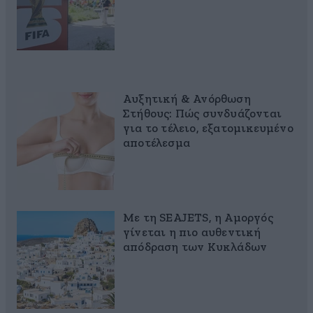
Αυξητική & Ανόρθωση
Στήθους: Πώς συνδυάζονται
για το τέλειο, εξατομικευμένο
αποτέλεσμα
Με τη SEAJETS, η Αμοργός
γίνεται η πιο αυθεντική
απόδραση των Κυκλάδων