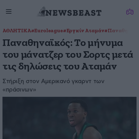
ΑΘΛΗΤΙΚΑ
#Euroleague
#Εργκίν Αταμάν
#Παναθηναϊκ
Παναθηναϊκός: Το μήνυμα
του μάνατζερ του Σορτς μετά
τις δηλώσεις του Αταμάν
Στήριξη στον Αμερικανό γκαρντ των
«πράσινων»