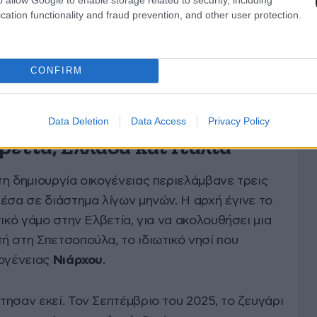
cation functionality and fraud prevention, and other user protection.
CONFIRM
Data Deletion
Data Access
Privacy Policy
βετία, Ελλάδα και Ιταλία
η δημιουργία οικογένειας περιελάμβανε τρεις
έσα σε διάστημα λίγων μηνών. Η αρχή έγινε το
ικό γάμο στην Ελβετία, για να ακολουθήσει μια
ή στη Σπετσοπούλα, το ιδιωτικό νησί που
κογένειας
Νιάρχου
.
ησαν εκεί. Τον Σεπτέμβριο του 2025, το ζευγάρι