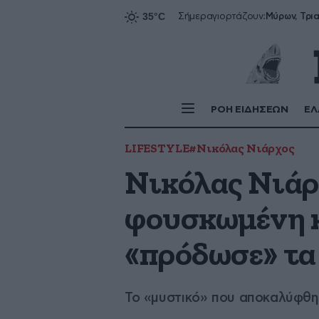
Σήμερα
γιορτάζουν:
ΡΟΗ ΕΙΔΗΣΕΩΝ
ΕΛ
LIFESTYLE
#Νικόλας Νιάρχος
Νικόλας Νιάρ
φουσκωμένη κ
«πρόδωσε» τα
Το «μυστικό» που αποκαλύφθη