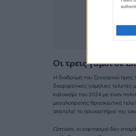
authenti
Οι τρεις γάμοι σε Ελ
Η διαδρομή του ζευγαριού προς τ
διαφορετικές γαμήλιες τελετές μ
καλοκαίρι του 2024 με έναν πολιτ
μεγαλοπρεπής θρησκευτική τελετ
αποτελεί το ησυχαστήριο της οι
Ωστόσο, οι εορτασμοί δεν σταμάτ