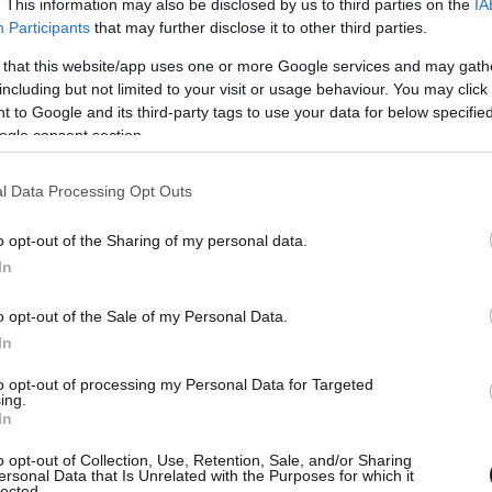
. This information may also be disclosed by us to third parties on the
IA
Participants
that may further disclose it to other third parties.
 that this website/app uses one or more Google services and may gath
including but not limited to your visit or usage behaviour. You may click 
 to Google and its third-party tags to use your data for below specifi
ogle consent section.
l Data Processing Opt Outs
o opt-out of the Sharing of my personal data.
In
o opt-out of the Sale of my Personal Data.
In
to opt-out of processing my Personal Data for Targeted
ing.
In
o opt-out of Collection, Use, Retention, Sale, and/or Sharing
ersonal Data that Is Unrelated with the Purposes for which it
lected.