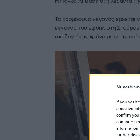
Μπιάνκα Λι Βάσκ στη λεζάντα τη
Το χαρμόσυνο γεγονός έρχεται ν
εγγονού του εφοπλιστή Σταύρου 
σχεδόν έναν χρόνο μετά τις επί
Newsbeast
If you wish 
sensitive in
confirm you
continue se
information 
further disc