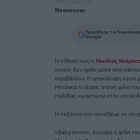
14·05·2026 17:02
Newsroom
Πρόσθεσε το Newsbeast
Google
Η είδηση πως ο
Νικόλας Νιάρχο
γονείς δεν ήρθε μέσα από κάποι
περιβάλλον. Η αποκάλυψη έγινε μ
Μπιάνκα Λι Βάσκ, στενή φίλη το
Ιταλίδας εικαστικού στην οποία 
Η λεζάντα που συνόδευε το στιγ
«Baby boom», έγραψε η φίλη του