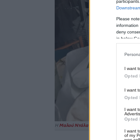
participants
Downstream 
Please note
information 
deny consent
in below Go
Persona
I want t
Opted 
I want t
Opted 
I want 
Advertis
Opted 
Η
Μαλού Ντάλα Πίκολα
I want t
of my P
was col