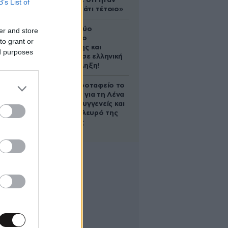
έδειξε ποτέ ότι ήταν
B’s List of
ικανός για κάτι τέτοιο»
Ακυρώνει δύο
er and store
συμβόλαια ο
to grant or
Λαρεντζάκης και
ed purposes
υπογράφει σε ελληνική
ομάδα-έκπληξη!
Στο Α’ Νεκροταφείο το
μνημόσυνο για τη Λένα
Σαμαρά – Συγγενείς και
φίλοι στο πλευρό της
οικογένειας