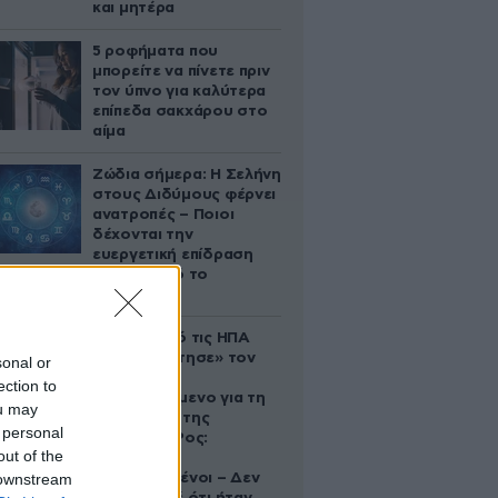
και μητέρα
5 ροφήματα που
μπορείτε να πίνετε πριν
τον ύπνο για καλύτερα
επίπεδα σακχάρου στο
αίμα
Ζώδια σήμερα: Η Σελήνη
στους Διδύμους φέρνει
ανατροπές – Ποιοι
δέχονται την
ευεργετική επίδραση
του Δία από το
απόγευμα;
Ζευγάρι από τις ΗΠΑ
που «υιοθέτησε» τον
sonal or
Αφγανό
ection to
κατηγορούμενο για τη
ou may
δολοφονία της
 personal
Ελίζαμπεθ Ρος:
out of the
«Είμαστε
 downstream
συντετριμμένοι – Δεν