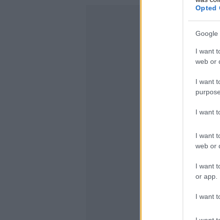
Opted 
Google 
I want t
web or d
I want t
purpose
I want 
I want t
web or d
I want t
or app.
I want t
I want t