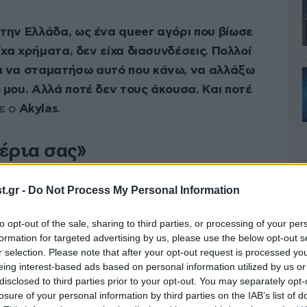
στην Ελλάδα, ως ένα
queer
αγόρι που βίωσε
είχα χρήματα, δεν είχα διασυνδέσεις. Πολλοί
ει να σταματήσω αυτό που κάνω, να αλλάξω
 μου. Αλλά ποτέ δεν τους άκουσα. Και ποτέ
ε ο
Akylas
.
έρια σας»
όρων και την αποθάρρυνση από το περιβάλλον
.gr -
Do Not Process My Personal Information
τεί το ένστικτό του. Σήμερα, έχοντας
ν κορυφαία μουσική σκηνή της Ευρώπης, στέλνει
to opt-out of the sale, sharing to third parties, or processing of your per
formation for targeted advertising by us, please use the below opt-out s
υν ότι οι συνθήκες είναι εναντίον τους.
r selection. Please note that after your opt-out request is processed y
eing interest-based ads based on personal information utilized by us or
disclosed to third parties prior to your opt-out. You may separately opt-
losure of your personal information by third parties on the IAB’s list of