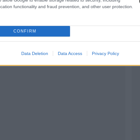
Ευρώπη.
cation functionality and fraud prevention, and other user protection.
ανη. Είναι τόσο χαρούμενη. Όταν άκουσε το
ε πάρα πολύ. Με πήρε τηλέφωνο και μου είπε:
CONFIRM
αι πραγματικά πολύ χαρούμενη», περιέγραψε ο
Data Deletion
Data Access
Privacy Policy