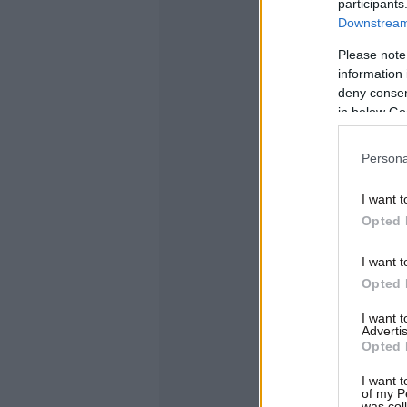
participants
Downstream 
Please note
information 
deny consent
in below Go
Persona
I want t
Opted 
I want t
Opted 
I want 
Advertis
Opted 
I want t
of my P
was col