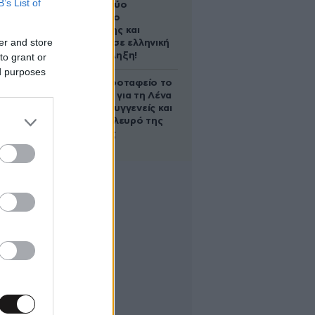
B’s List of
Ακυρώνει δύο
συμβόλαια ο
Λαρεντζάκης και
er and store
υπογράφει σε ελληνική
ομάδα-έκπληξη!
to grant or
ed purposes
Στο Α’ Νεκροταφείο το
μνημόσυνο για τη Λένα
Σαμαρά – Συγγενείς και
φίλοι στο πλευρό της
οικογένειας