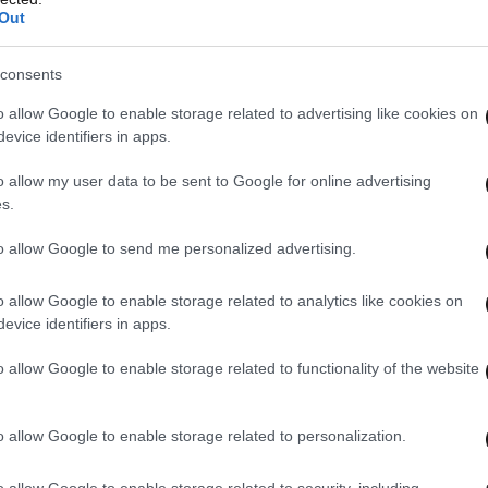
Out
consents
o allow Google to enable storage related to advertising like cookies on
evice identifiers in apps.
α μπει στο μυαλό σας και να σας πει ότι δεν
o allow my user data to be sent to Google for online advertising
 τα καταφέρετε. Έχετε μαγεία μέσα στα χέρια
s.
ή σας 100%, αν πραγματικά το θέλετε. Γι’ αυτό
ι να αγαπάτε περισσότερο τον εαυτό σας. Είστε
to allow Google to send me personalized advertising.
o allow Google to enable storage related to analytics like cookies on
evice identifiers in apps.
ας του και η έκκληση στους
o allow Google to enable storage related to functionality of the website
ς ήταν η αναφορά στην οικογένειά του και στη
o allow Google to enable storage related to personalization.
 άκουσε για πρώτη φορά το
“
Ferto
“
, το τραγούδι
o allow Google to enable storage related to security, including