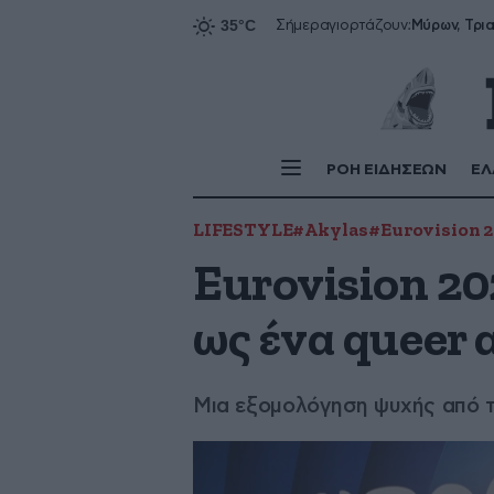
Σήμερα
γιορτάζουν:
ΡΟΗ ΕΙΔΗΣΕΩΝ
ΕΛ
LIFESTYLE
#Akylas
#Eurovision 
Eurovision 20
ως ένα queer 
Μια εξομολόγηση ψυχής από το