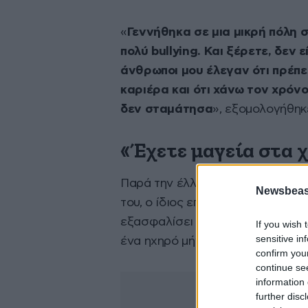
«
Γεννήθηκα σε μια μικρή πόλη 
πολύ bullying
. Και ξέρετε, δεν 
άνθρωποι μου έλεγαν ότι πρέπ
καριέρα και ότι χάνω τον χρόνο
δεν σταμάτησα
», εξομολογήθηκ
«Έχετε μαγεία στα χ
Παρά την έλλειψη οικονομικών π
Newsbeast
του, ο ίδιος επέλεξε να εμπιστευ
εξασφαλίσει το εισιτήριο για τη
If you wish 
sensitive in
ένα ηχηρό μήνυμα σε όσους νιώθο
confirm you
continue se
information 
further disc