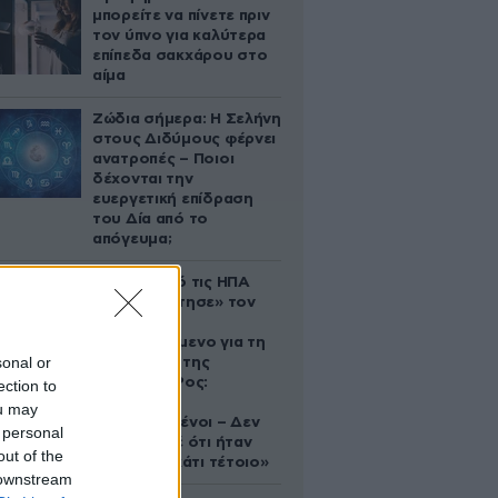
μπορείτε να πίνετε πριν
τον ύπνο για καλύτερα
επίπεδα σακχάρου στο
αίμα
Ζώδια σήμερα: Η Σελήνη
στους Διδύμους φέρνει
ανατροπές – Ποιοι
δέχονται την
ευεργετική επίδραση
του Δία από το
απόγευμα;
Ζευγάρι από τις ΗΠΑ
που «υιοθέτησε» τον
Αφγανό
κατηγορούμενο για τη
sonal or
δολοφονία της
Ελίζαμπεθ Ρος:
ection to
«Είμαστε
ou may
συντετριμμένοι – Δεν
 personal
έδειξε ποτέ ότι ήταν
out of the
ικανός για κάτι τέτοιο»
 downstream