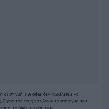
ική στιγμή, ο
Akylas
δεν παρέλειψε να
, ζητώντας τους να γίνουν το στήριγμα που
ηγήσει το δικό του «θαύμα».