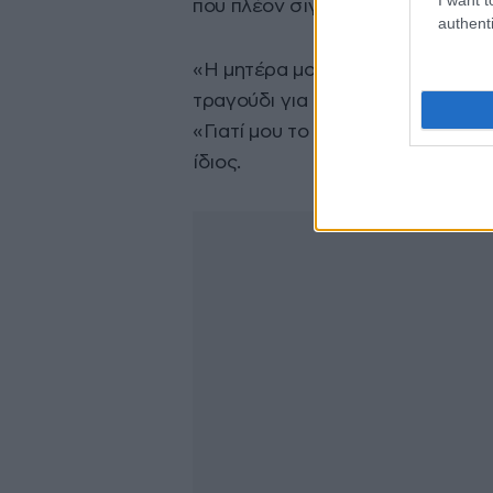
που πλέον σιγοτραγουδά όλη η 
authenti
«Η μητέρα μου είναι τόσο περήφ
τραγούδι για πρώτη φορά, έκλαιγ
«Γιατί μου το κάνεις αυτό;». Είν
ίδιος.