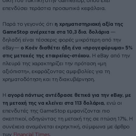
δική του τακτική στην GameStop, όπου έχει
επενδύσει τεράστια προσωπικά κεφάλαια.
Παρά το γεγονός ότι
η χρηματιστηριακή αξία της
GameStop ανέρχεται στα 10,3 δισ. δολάρια
—
δηλαδή είναι τέσσερις φορές μικρότερη από την
eBay—
ο Κοέν διαθέτει ήδη ένα «προγεφύρωμα» 5%
στις μετοχές της εταιρείας-στόχου.
Η eBay από την
πλευρά της χαρακτηρίζει την πρόταση «μη
αξιόπιστη», εκφράζοντας αμφιβολίες για τη
χρηματοδότηση και τη διακυβέρνηση.
Η
αγορά πάντως αντέδρασε θετικά για την eBay, με
τη μετοχή της να κλείνει στα 113 δολάρια,
ενώ οι
επενδυτές της GameStop εμφανίζονται πιο
σκεπτικοί, οδηγώντας τη μετοχή της σε πτώση 17%. Η
συνέχεια αναμένεται εκρηκτική, σύμφωνα με άρθρο
των
Financial Times
.