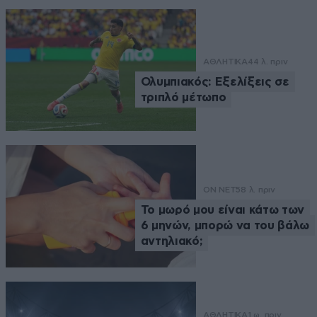
ΑΘΛΗΤΙΚΑ
44 λ. πριν
Ολυμπιακός: Εξελίξεις σε
τριπλό μέτωπο
ON NET
58 λ. πριν
Το μωρό μου είναι κάτω των
6 μηνών, μπορώ να του βάλω
αντηλιακό;
ΑΘΛΗΤΙΚΑ
1 ω. πριν