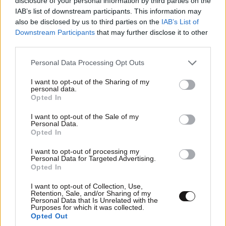
disclosure of your personal information by third parties on the
ΠΡΟΣΘΕΣΤΕ ΤΟ ΣΧΟΛΙΟ ΣΑΣ
IAB’s list of downstream participants. This information may
also be disclosed by us to third parties on the
IAB’s List of
Downstream Participants
that may further disclose it to other
third parties.
Please note that this website/app uses one or more Google
Personal Data Processing Opt Outs
services and may gather and store information including but
not limited to your visit or usage behaviour. You may click to
I want to opt-out of the Sharing of my
personal data.
grant or deny consent to Google and its third-party tags to
Opted In
use your data for below specified purposes in below Google
consent section.
I want to opt-out of the Sale of my
Personal Data.
Opted In
Xαρακτήρες: 0/1000
Διαβάστε και ακολουθήστε τους κανόνες σχολιασμού
I want to opt-out of processing my
Personal Data for Targeted Advertising.
Opted In
ΠΡΟΣΘΗΚΗ
I want to opt-out of Collection, Use,
Retention, Sale, and/or Sharing of my
Personal Data that Is Unrelated with the
Purposes for which it was collected.
Opted Out