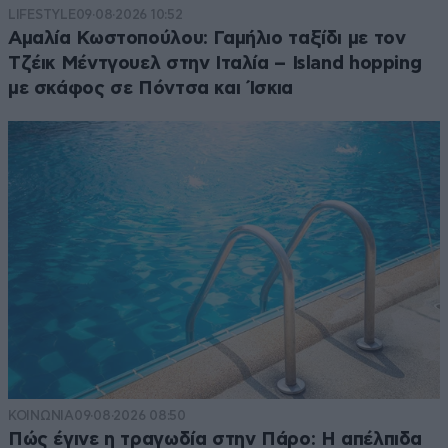
LIFESTYLE
09·08·2026 10:52
Αμαλία Κωστοπούλου: Γαμήλιο ταξίδι με τον
Τζέικ Μέντγουελ στην Ιταλία – Island hopping
με σκάφος σε Πόντσα και Ίσκια
ΚΟΙΝΩΝΙΑ
09·08·2026 08:50
Πώς έγινε η τραγωδία στην Πάρο: Η απέλπιδα