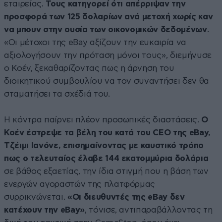
εταιρείας.
Τους κατηγορεί ότι απέρριψαν την
προσφορά των 125 δολαρίων ανά μετοχή χωρίς καν
να μπουν στην ουσία των οικονομικών δεδομένων
.
«Οι μέτοχοι της eBay αξίζουν την ευκαιρία να
αξιολογήσουν την πρόταση μόνοι τους», διεμήνυσε
ο Κοέν, ξεκαθαρίζοντας πως η άρνηση του
διοικητικού συμβουλίου να τον συναντήσει δεν θα
σταματήσει τα σχέδιά του.
Η κόντρα παίρνει πλέον προσωπικές διαστάσεις.
Ο
Κοέν έστρεψε τα βέλη του κατά του CEO της eBay,
Τζέιμι Ιανόνε, επισημαίνοντας με καυστικό τρόπο
πως ο τελευταίος έλαβε 144 εκατομμύρια δολάρια
σε βάθος εξαετίας, την ίδια στιγμή που η βάση των
ενεργών αγοραστών της πλατφόρμας
συρρικνώνεται.
«Οι διευθυντές της eBay δεν
κατέχουν την eBay»
, τόνισε, αντιπαραβάλλοντας τη