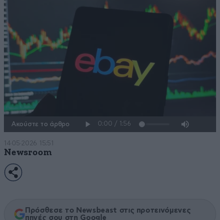
Ακούστε το άρθρο
14·05·2026 15:51
Newsroom
Πρόσθεσε το Newsbeast στις προτεινόμενες
πηγές σου στη Google