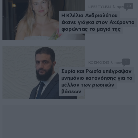
20
LIFESTYLE
34 λ. πριν
Η Κλέλια Ανδριολάτου
έκανε γιόγκα στον Αχέροντα
φορώντας το μαγιό της
1
ΚΟΣΜΟΣ
45 λ. πριν
Συρία και Ρωσία υπέγραψαν
μνημόνιο κατανόησης για το
μέλλον των ρωσικών
βάσεων