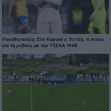
Παναθηναϊκός: Στο Κορωπί ο Τεττέη, τι ισχύει
για τη ρεβάνς με την ΤΣΣΚΑ 1948