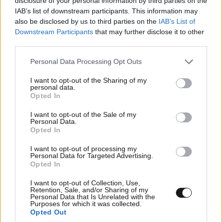
disclosure of your personal information by third parties on the
IAB’s list of downstream participants. This information may
also be disclosed by us to third parties on the
IAB’s List of
Downstream Participants
that may further disclose it to other
third parties.
Please note that this website/app uses one or more Google
Personal Data Processing Opt Outs
services and may gather and store information including but
not limited to your visit or usage behaviour. You may click to
I want to opt-out of the Sharing of my
personal data.
grant or deny consent to Google and its third-party tags to
Opted In
use your data for below specified purposes in below Google
consent section.
I want to opt-out of the Sale of my
Personal Data.
Opted In
I want to opt-out of processing my
Personal Data for Targeted Advertising.
LIFESTYLE
08·08·2026 19:12
Opted In
Εριέττα Κούρκουλου – Τα 33α γενέθλια και τα
φιλιά με τον Βύρωνα Βασιλειάδη: «Καμία στιγμή
I want to opt-out of Collection, Use,
Retention, Sale, and/or Sharing of my
ευτυχίας δεδομένη»
Personal Data that Is Unrelated with the
Purposes for which it was collected.
Opted Out