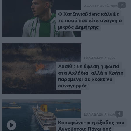
2
ΑΘΛΗΤΙΚΑ
21 λ. πριν
Ο Χατζηγιοβάνης κάλυψε
το ποσό που είχε ανάγκη ο
μικρός Δημήτρης
ΕΛΛΑΔΑ
22 λ. πριν
Λασίθι: Σε ύφεση η φωτιά
στα Αχλάδια, αλλά η Κρήτη
παραμένει σε «κόκκινο
συναγερμό»
4
ΕΛΛΑΔΑ
26 λ. πριν
Κορυφώνεται η έξοδος του
Αυγούστου: Πάνω από