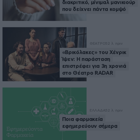
διακριτικό, μίνιμαλ μανικιούρ
που δείχνει πάντα κομψό
ΘΕΑΤΡΟ
52 λ. πριν
«Βρικόλακες» του Χένρικ
Ίψεν: Η παράσταση
επιστρέφει για 3η χρονιά
στο Θέατρο RADAR
ΕΛΛΑΔΑ
52 λ. πριν
Ποια φαρμακεία
εφημερεύουν σήμερα