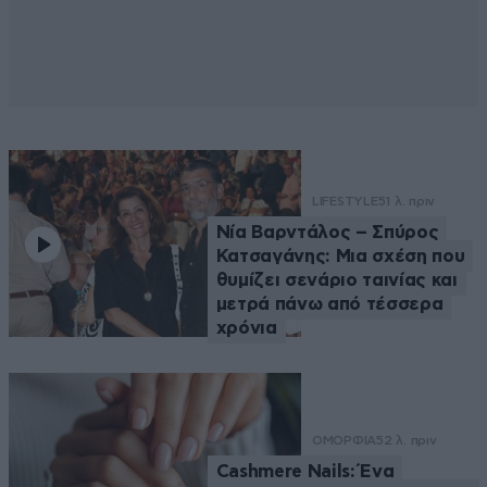
LIFESTYLE
51 λ. πριν
Νία Βαρντάλος – Σπύρος
Κατσαγάνης: Μια σχέση που
θυμίζει σενάριο ταινίας και
μετρά πάνω από τέσσερα
χρόνια
ΟΜΟΡΦΙΑ
52 λ. πριν
Cashmere Nails: Ένα