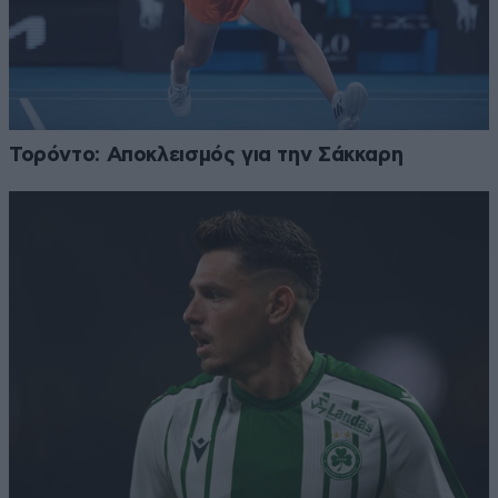
Τορόντο: Αποκλεισμός για την Σάκκαρη