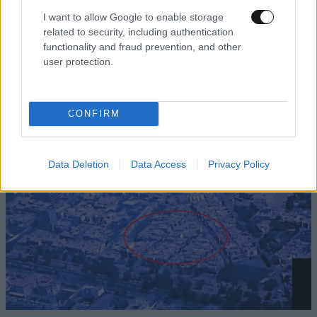
I want to allow Google to enable storage
related to security, including authentication
ΚΟΣΜΟΣ
07·08·2026 23:03
functionality and fraud prevention, and other
Το φαραωνικών διαστάσεων κτίριο που χτίζει ο
user protection.
Έλον Μασκ λέγεται Terafab και θα κοστίσει 16,8
δισ. δολάρια
CONFIRM
Data Deletion
Data Access
Privacy Policy