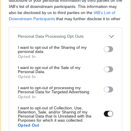
disclosure of your personal information by third parties on the
IAB’s list of downstream participants. This information may
also be disclosed by us to third parties on the
IAB’s List of
Downstream Participants
that may further disclose it to other
third parties.
Please note that this website/app uses one or more Google
Personal Data Processing Opt Outs
services and may gather and store information including but
not limited to your visit or usage behaviour. You may click to
I want to opt-out of the Sharing of my
personal data.
grant or deny consent to Google and its third-party tags to
Opted In
use your data for below specified purposes in below Google
consent section.
I want to opt-out of the Sale of my
Personal Data.
Opted In
I want to opt-out of processing my
Personal Data for Targeted Advertising.
Opted In
I want to opt-out of Collection, Use,
Retention, Sale, and/or Sharing of my
Personal Data that Is Unrelated with the
Purposes for which it was collected.
Opted Out