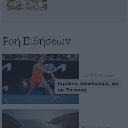
Ροή Ειδήσεων
ΑΘΛΗΤΙΚΑ
9 λ. πριν
Τορόντο: Αποκλεισμός για
την Σάκκαρη
ΕΛΛΑΔΑ
10 λ. πριν