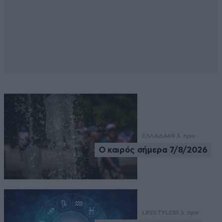
ΕΛΛΑΔΑ
49 λ. πριν
Ο καιρός σήμερα 7/8/2026
LIFESTYLE
53 λ. πριν