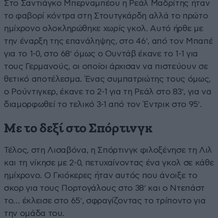
Στο Σαντιάγκο Μπερναμπέου η Ρεάλ Μαδρίτης ήταν
το φαβορί κόντρα στη Στουτγκάρδη αλλά το πρώτο
ημίχρονο ολοκληρώθηκε χωρίς γκολ. Αυτό ήρθε με
την έναρξη της επανάληψης, στο 46′, από τον Μπαπέ
για το 1-0, στο 68′ όμως ο Ουντάβ έκανε το 1-1 για
τους Γερμανούς, οι οποίοι άρχισαν να πιστεύουν σε
θετικό αποτέλεσμα. Ένας συμπατριώτης τους όμως,
ο Ρούντιγκερ, έκανε το 2-1 για τη Ρεάλ στο 83′, για να
διαμορφωθεί το τελικό 3-1 από τον Έντρικ στο 95′.
Με το δεξί στο Σπόρτινγκ
Τέλος, στη Λισαβόνα, η Σπόρτινγκ φιλοξένησε τη Λιλ
και τη νίκησε με 2-0, πετυχαίνοντας ένα γκολ σε κάθε
ημίχρονο. Ο Γκιόκερες ήταν αυτός που άνοιξε το
σκορ για τους Πορτογάλους στο 38′ και ο Ντεπάστ
το… έκλεισε στο 65′, σφραγίζοντας το τρίποντο για
την ομάδα του.