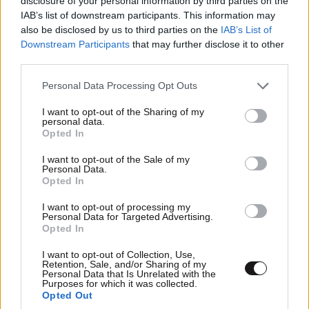
disclosure of your personal information by third parties on the
IAB’s list of downstream participants. This information may
also be disclosed by us to third parties on the
IAB’s List of
Ακολουθήστε το
NEWSBEAST
στο
Google News
Downstream Participants
that may further disclose it to other
third parties.
και μάθετε πρώτοι όλες τις ειδήσεις
Please note that this website/app uses one or more Google
Personal Data Processing Opt Outs
services and may gather and store information including but
not limited to your visit or usage behaviour. You may click to
I want to opt-out of the Sharing of my
personal data.
grant or deny consent to Google and its third-party tags to
Opted In
use your data for below specified purposes in below Google
consent section.
I want to opt-out of the Sale of my
Personal Data.
Opted In
I want to opt-out of processing my
Personal Data for Targeted Advertising.
Opted In
I want to opt-out of Collection, Use,
Retention, Sale, and/or Sharing of my
Personal Data that Is Unrelated with the
Purposes for which it was collected.
Opted Out