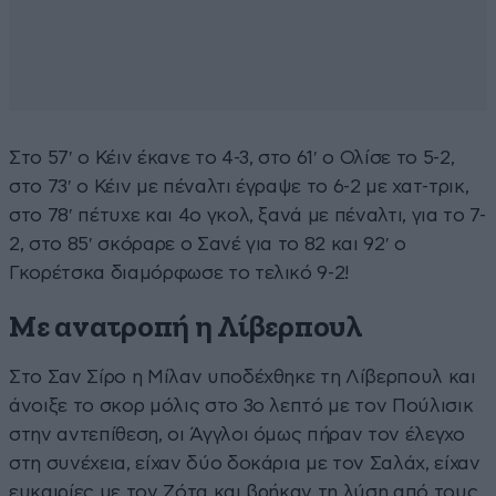
Στο 57′ ο Κέιν έκανε το 4-3, στο 61′ ο Ολίσε το 5-2,
στο 73′ ο Κέιν με πέναλτι έγραψε το 6-2 με χατ-τρικ,
στο 78′ πέτυχε και 4ο γκολ, ξανά με πέναλτι, για το 7-
2, στο 85′ σκόραρε ο Σανέ για το 82 και 92′ ο
Γκορέτσκα διαμόρφωσε το τελικό 9-2!
Με ανατροπή η Λίβερπουλ
Στο Σαν Σίρο η Μίλαν υποδέχθηκε τη Λίβερπουλ και
άνοιξε το σκορ μόλις στο 3ο λεπτό με τον Πούλισικ
στην αντεπίθεση, οι Άγγλοι όμως πήραν τον έλεγχο
στη συνέχεια, είχαν δύο δοκάρια με τον Σαλάχ, είχαν
ευκαιρίες με τον Ζότα και βρήκαν τη λύση από τους