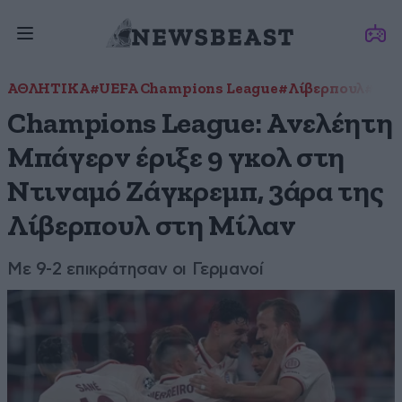
ΑΘΛΗΤΙΚΑ
#UEFA Champions League
#Λίβερπουλ
#Μί
Champions League: Ανελέητη
Μπάγερν έριξε 9 γκολ στη
Ντιναμό Ζάγκρεμπ, 3άρα της
Λίβερπουλ στη Μίλαν
Με 9-2 επικράτησαν οι Γερμανοί