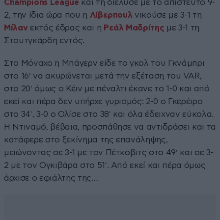
Champions League
και τη διέλυσε με το απίστευτο 9-
2, την ίδια ώρα που η
Λίβερπουλ
νικούσε με 3-1 τη
Μίλαν
εκτός έδρας και η
Ρεάλ Μαδρίτης
με 3-1 τη
Στουτγκάρδη εντός.
Στο Μόναχο η Μπάγερν είδε το γκολ του Γκνάμπρι
στο 16′ να ακυρώνεται μετά την εξέταση του VAR,
στο 20′ όμως ο Κέιν με πέναλτι έκανε το 1-0 και από
εκεί και πέρα δεν υπήρχε γυρισμός: 2-0 ο Γκερέιρο
στο 34′, 3-0 ο Ολίσε στο 38′ και όλα έδειχναν εύκολα.
Η Ντιναμό, βέβαια, προσπάθησε να αντιδράσει και τα
κατάφερε στο ξεκίνημα της επανάληψης,
μειώνοντας σε 3-1 με τον Πέτκοβιτς στο 49′ και σε 3-
2 με τον Ογκιβάρα στο 51′. Από εκεί και πέρα όμως
άρχισε ο εφιάλτης της…