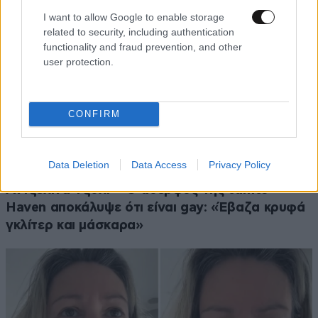
I want to allow Google to enable storage
related to security, including authentication
functionality and fraud prevention, and other
user protection.
CONFIRM
Data Deletion
Data Access
Privacy Policy
LIFESTYLE
2 ω. πριν
Αντζελίνα Τζολί – Ο αδερφός της James
Haven αποκάλυψε ότι είναι gay: «Έβαζα κρυφά
γκλίτερ και μάσκαρα»