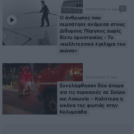
1
ΚΟΣΜΟΣ
46 λ. πριν
Ο άνθρωπος που
περπάτησε ανάμεσα στους
Δίδυμους Πύργους χωρίς
δίχτυ προστασίας - Το
«καλλιτεχνικό έγκλημα του
αιώνα»
ΕΛΛΑΔΑ
49 λ. πριν
Συνελήφθησαν δύο άτομα
για τις πυρκαγιές σε Σκύρο
και Λακωνία – Καλύτερη η
εικόνα της φωτιάς στην
Κολυμπάδα