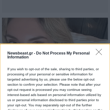
Newsbeast.gr -
Do Not Process My Personal
Information
If you wish to opt-out of the sale, sharing to third parties, or
processing of your personal or sensitive information for
targeted advertising by us, please use the below opt-out
section to confirm your selection. Please note that after your
opt-out request is processed you may continue seeing
LIFESTYLE
2 ω. πριν
interest-based ads based on personal information utilized by
Αθηνά Οικονομάκου από τα Μπόρα Μπόρα:
us or personal information disclosed to third parties prior to
«Έσκασε τώρα όλη η κούραση» – Το απρόοπτο
your opt-out. You may separately opt-out of the further
πρόβλημα υγείας