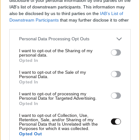
disclosure of your personal information by third parties on the
IAB’s list of downstream participants. This information may
also be disclosed by us to third parties on the
IAB’s List of
Downstream Participants
that may further disclose it to other
third parties.
Please note that this website/app uses one or more Google
Personal Data Processing Opt Outs
services and may gather and store information including but
not limited to your visit or usage behaviour. You may click to
I want to opt-out of the Sharing of my
personal data.
grant or deny consent to Google and its third-party tags to
Opted In
use your data for below specified purposes in below Google
consent section.
I want to opt-out of the Sale of my
Personal Data.
Opted In
I want to opt-out of processing my
Personal Data for Targeted Advertising.
Opted In
LIFESTYLE
06·08·2026 16:11
Βλαδίμηρος Κυριακίδης: «Δεν πιστεύω στον
I want to opt-out of Collection, Use,
Retention, Sale, and/or Sharing of my
Θεό, είναι δημιούργημα του ανθρώπου»
Personal Data that Is Unrelated with the
Purposes for which it was collected.
Opted Out