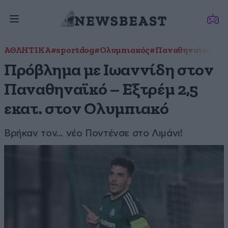
ΑΘΛΗΤΙΚΑ
#sportdog
#Ολυμπιακός
#Παναθηναϊκός
#Φ
Πρόβλημα με Ιωαννίδη στον
Παναθηναϊκό – Εξτρέμ 2,5
εκατ. στον Ολυμπιακό
Βρήκαν τον... νέο Ποντένσε στο Λιμάνι!