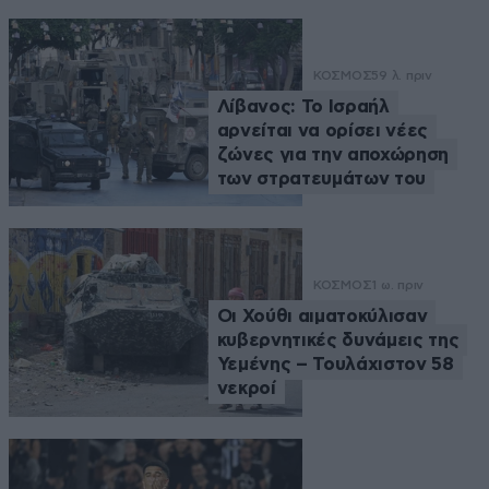
ΚΟΣΜΟΣ
59 λ. πριν
Λίβανος: Το Ισραήλ
αρνείται να ορίσει νέες
ζώνες για την αποχώρηση
των στρατευμάτων του
ΚΟΣΜΟΣ
1 ω. πριν
Οι Χούθι αιματοκύλισαν
κυβερνητικές δυνάμεις της
Υεμένης – Τουλάχιστον 58
νεκροί