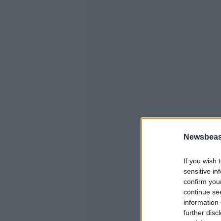
Newsbeast
If you wish 
sensitive in
confirm you
continue se
information 
further disc