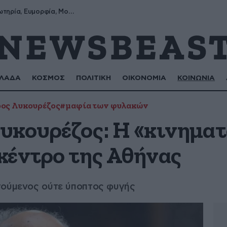
Σωτήρης, Σωτηρία, Ευμορφία, Μορφούλα
ΛΑΔΑ
ΚΟΣΜΟΣ
ΠΟΛΙΤΙΚΗ
ΟΙΚΟΝΟΜΙΑ
ΚΟΙΝΩΝΙΑ
ος Λυκουρέζος
#μαφία των φυλακών
υκουρέζος: Η «κινημα
κέντρο της Αθήνας
τούμενος ούτε ύποπτος φυγής