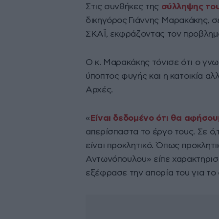
Στις συνθήκες της
σύλληψης το
δικηγόρος Γιάννης Μαρακάκης, σ
ΣΚΑΪ, εκφράζοντας τον προβλημα
Ο κ. Μαρακάκης τόνισε ότι ο γνω
ύποπτος φυγής και η κατοικία αλ
Αρχές.
«
Είναι δεδομένο ότι θα αφήσουμ
απερίσπαστα το έργο τους. Σε ό
είναι προκλητικό. Όπως προκλητικ
Αντωνόπουλου» είπε χαρακτηριστ
εξέφρασε την απορία του για το