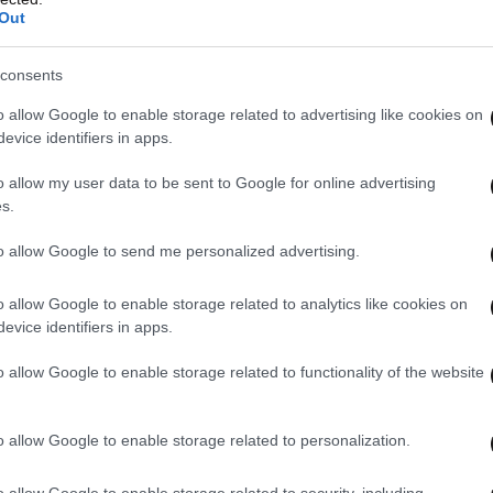
 του ΣΚΑΪ.
Out
ληψης, η σύλληψη γίνεται εκτάκτως,
consents
 αυτό που έχει γίνει, δηλαδή με τον τρόπο που
o allow Google to enable storage related to advertising like cookies on
ινηματογραφικά η σύλληψη. Ο άνθρωπος αυτός
evice identifiers in apps.
ρόπο αποδυναμώνεται το τεκμήριο της
o allow my user data to be sent to Google for online advertising
ος.
s.
to allow Google to send me personalized advertising.
o allow Google to enable storage related to analytics like cookies on
evice identifiers in apps.
o allow Google to enable storage related to functionality of the website
o allow Google to enable storage related to personalization.
o allow Google to enable storage related to security, including