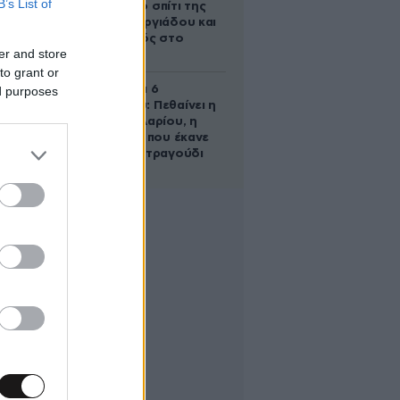
B’s List of
έμβρυο στο σπίτι της
Μαρίας Γεωργιάδου και
ο εγκλεισμός στο
er and store
ψυχιατρείο
to grant or
Σαν σήμερα 6
ed purposes
Αυγούστου: Πεθαίνει η
Ρίτα Σακελλαρίου, η
λαϊκή ντίβα που έκανε
τη ζωή της τραγούδι