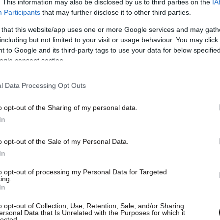
. This information may also be disclosed by us to third parties on the
IA
Participants
that may further disclose it to other third parties.
 that this website/app uses one or more Google services and may gath
including but not limited to your visit or usage behaviour. You may click 
 to Google and its third-party tags to use your data for below specifi
ogle consent section.
ι ο κ.
Λυκουρέζος
είναι 86 ετών… Το γραφείο
γωνα και μετακινείται καθημερινά με τα πόδια. Το
l Data Processing Opt Outs
ταζητούμενος, δηλαδή δεν αναζητείται. Για να
o opt-out of the Sharing of my personal data.
ης θα πρέπει να είναι ύποπτος φυγής ή να
In
ταν ένας εκ των συνηγόρων του κ. Αντωνόπουλου.
ανακριτικό γραφείο και είχε πάει στον ανακριτή
o opt-out of the Sale of my Personal Data.
In
 προσωρινής κράτησης του κ. Αντωνόπουλου.
to opt-out of processing my Personal Data for Targeted
ing.
In
τι η
σύλληψη
του κ. Λυκουρέζου ήταν
o opt-out of Collection, Use, Retention, Sale, and/or Sharing
ινε την ώρα που έτρωγε στο κέντρο της Αθήνας,
ersonal Data that Is Unrelated with the Purposes for which it
lected.