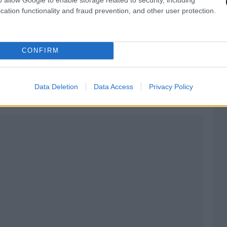
cation functionality and fraud prevention, and other user protection.
CONFIRM
AST
στο
Google News
και μάθετε πρώτοι
λες τις ειδήσεις
Data Deletion
Data Access
Privacy Policy