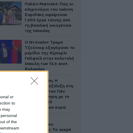
Παλάτι Marivent: Πώς οι
κληρονόμοι του Ιωάννη
Σαριδάκη αφαίρεσαν
1.300 έργα τέχνης από
τη βασιλική οικογένεια
της Ισπανίας
Ο Ντόναλντ Τραμπ
Τζούνιορ εξαγόρασε το
μερίδιο της Κίμπερλι
Γκίλφοϊλ στην πολυτελή
έπαυλη των 13,6 εκατ.
δολαρίων
Αθηνά Ωνάση: Η
απρόσμενη εξέλιξη στη
διαμάχη με τον Γιάν
sonal or
Τοπς – Η κίνηση με το
άλογο των 10
ection to
εκατομμυρίων ευρώ
ou may
 personal
Ο Στράτος
out of the
Τζώρτζογλου
 downstream
αποκαλύπτει: Το νεκρό