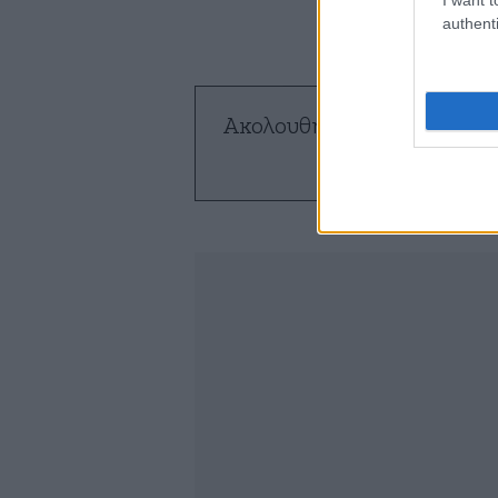
authenti
Ακολουθήστε το
NEWSBE
ό