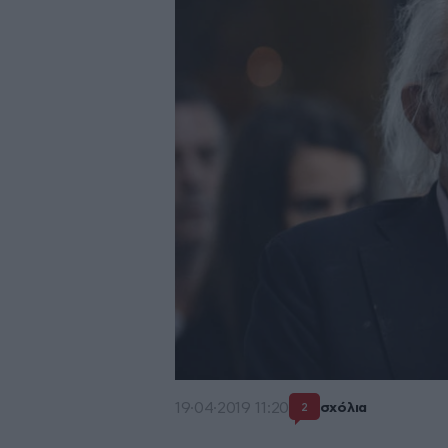
19·04·2019 11:20
σχόλια
2