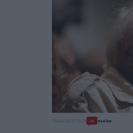
18·04·2019 17:23
σχόλια
26