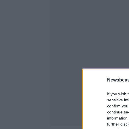
Newsbeast
If you wish 
sensitive in
confirm you
continue se
information 
further disc