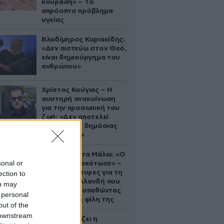
κούραση» – Το
απρόοπτο πρόβλημα
υγείας
Βλαδίμηρος Κυριακίδης:
«Δεν πιστεύω στον Θεό,
είναι δημιούργημα του
ανθρώπου»
Χρίστος Κούγιας – Η
αυστηρή ανακοίνωση
για την προσωπική του
ζωή: «Δεν αποτελεί
αντικείμενο δημόσιας
συζήτησης»
Τραγωδία στα Μάλια: «Ο
sonal or
πανικός τη σκότωσε» –
Τι λένε μάρτυρες για τη
ection to
42χρονη Ολλανδή που
ou may
πνίγηκε προσπαθώντας
 personal
να σώσει τη φίλη της
out of the
 downstream
Πώς σχεδιάζει η