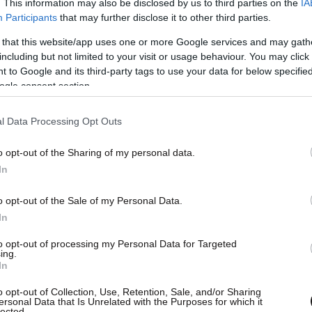
. This information may also be disclosed by us to third parties on the
IA
Participants
that may further disclose it to other third parties.
ωνα με πληροφορίες, θα οδηγηθεί τα
 that this website/app uses one or more Google services and may gath
ωί της Παρασκευής ενώπιον του ειδικού εφέτη-
including but not limited to your visit or usage behaviour. You may click 
ρομοκρατίας.
 to Google and its third-party tags to use your data for below specifi
ogle consent section.
ς έχει εκδοθεί και για έναν ακόμα ποινικολόγο
l Data Processing Opt Outs
υπόθεση. Οι δυο δικηγόροι, σύμφωνα με
 σύσταση εγκληματικής οργάνωσης και απόπειρα
o opt-out of the Sharing of my personal data.
In
o opt-out of the Sale of my Personal Data.
In
to opt-out of processing my Personal Data for Targeted
ing.
In
o opt-out of Collection, Use, Retention, Sale, and/or Sharing
ersonal Data that Is Unrelated with the Purposes for which it
lected.