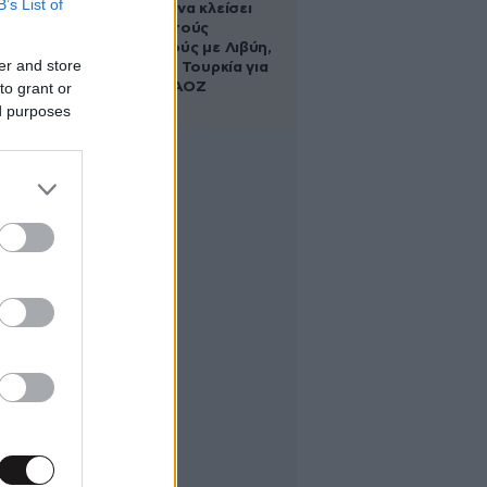
B’s List of
κυβέρνηση να κλείσει
τους ανοιχτούς
λογαριασμούς με Λιβύη,
er and store
Αλβανία και Τουρκία για
to grant or
τη χάραξη ΑΟΖ
ed purposes