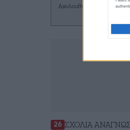
Ακολουθήστε το
NEWSBE
authenti
ό
ΣΧΌΛΙΑ ΑΝΑΓΝΩ
26