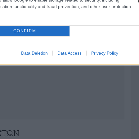
AST
στο
Google News
και μάθετε πρώτοι
cation functionality and fraud prevention, and other user protection.
λες τις ειδήσεις
CONFIRM
Data Deletion
Data Access
Privacy Policy
ΣΤΏΝ