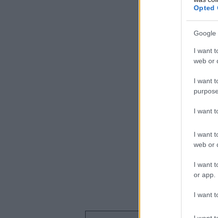
Opted 
Google 
I want t
web or d
I want t
purpose
I want 
I want t
web or d
I want t
or app.
I want t
I want t