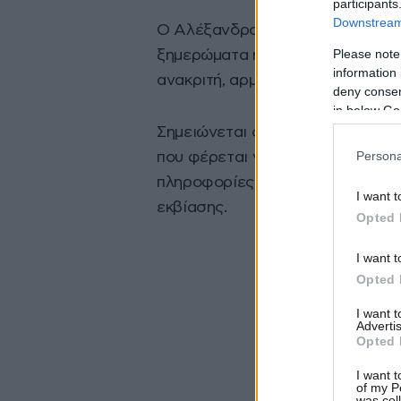
participants
Downstream 
Ο Αλέξανδρος Λυκουρέζος, σύμφ
Please note
ξημερώματα ή το αργότερο το πρ
information 
ανακριτή, αρμόδιου για θέματα τ
deny consent
in below Go
Σημειώνεται ότι ένταλμα σύλληψη
Persona
που φέρεται να εμπλέκεται στην 
πληροφορίες, κατηγορούνται για
I want t
εκβίασης.
Opted 
I want t
Opted 
I want 
Advertis
Opted 
I want t
of my P
was col