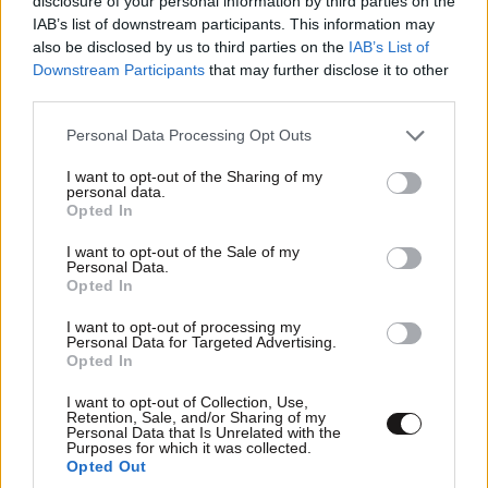
disclosure of your personal information by third parties on the
IAB’s list of downstream participants. This information may
also be disclosed by us to third parties on the
IAB’s List of
Downstream Participants
that may further disclose it to other
third parties.
Please note that this website/app uses one or more Google
Personal Data Processing Opt Outs
services and may gather and store information including but
not limited to your visit or usage behaviour. You may click to
I want to opt-out of the Sharing of my
personal data.
grant or deny consent to Google and its third-party tags to
Opted In
use your data for below specified purposes in below Google
consent section.
I want to opt-out of the Sale of my
Personal Data.
ΚΟΣΜΟΣ
08·08·2026 04:58
Opted In
Στα ίχνη της «Αράχνης» του Άσαντ: Ο
άνθρωπος των βασανιστηρίων της Συρίας
I want to opt-out of processing my
Personal Data for Targeted Advertising.
εντοπίστηκε στη Ρωσία
Opted In
I want to opt-out of Collection, Use,
Retention, Sale, and/or Sharing of my
Personal Data that Is Unrelated with the
Purposes for which it was collected.
Opted Out