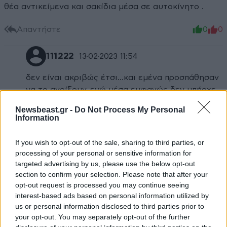
θέα αντικείμενα και σακίδια μέσα σε αυτοκίνητο .
Απαντήστε
0
0
111222
13·02·2023 11:54
δεν είναι ακριβώς έτσι...και εμένα προσπάθησαν
να το ανοίξουν, ενώ μέσα εμφανώς δεν υπήρχε
τίποτα.. απλά χτυπάνε όπου μπορούν για να
Newsbeast.gr -
Do Not Process My Personal
κλέψουν έστω τον αναπτήρα...
Information
Απαντήστε
0
0
If you wish to opt-out of the sale, sharing to third parties, or
processing of your personal or sensitive information for
targeted advertising by us, please use the below opt-out
section to confirm your selection. Please note that after your
TRENDING
opt-out request is processed you may continue seeing
interest-based ads based on personal information utilized by
us or personal information disclosed to third parties prior to
your opt-out. You may separately opt-out of the further