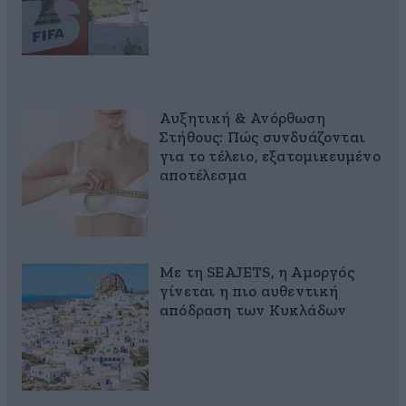
Αυξητική & Ανόρθωση
Στήθους: Πώς συνδυάζονται
για το τέλειο, εξατομικευμένο
αποτέλεσμα
Με τη SEAJETS, η Αμοργός
γίνεται η πιο αυθεντική
απόδραση των Κυκλάδων