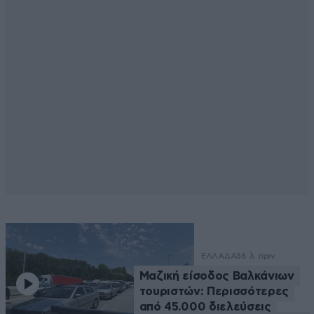
ΕΛΛΑΔΑ
36 λ. πριν
Μαζική είσοδος Βαλκάνιων
τουριστών: Περισσότερες
από 45.000 διελεύσεις