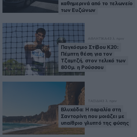
καθημερινά από το τελωνείο
των Ευζώνων
ΑΘΛΗΤΙΚΑ
43 λ. πριν
Παγκόσμιο Στίβου Κ20:
Πέμπτη θέση για τον
Τζαμτζή, στον τελικό των
800μ. η Ρούσσου
ΤΑΞΙΔΙ
43 λ. πριν
Βλυχάδα: Η παραλία στη
Σαντορίνη που μοιάζει με
υπαίθριο γλυπτό της φύσης