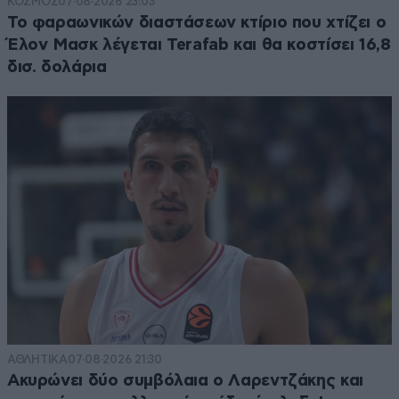
ΚΟΣΜΟΣ
07·08·2026 23:03
Το φαραωνικών διαστάσεων κτίριο που χτίζει ο
Έλον Μασκ λέγεται Terafab και θα κοστίσει 16,8
δισ. δολάρια
ΑΘΛΗΤΙΚΑ
07·08·2026 21:30
Ακυρώνει δύο συμβόλαια ο Λαρεντζάκης και