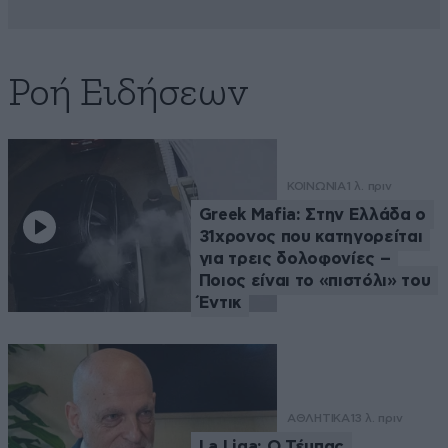
Ροή Ειδήσεων
ΚΟΙΝΩΝΙΑ
1 λ. πριν
Greek Mafia: Στην Ελλάδα ο
31χρονος που κατηγορείται
για τρεις δολοφονίες –
Ποιος είναι το «πιστόλι» του
Έντικ
ΑΘΛΗΤΙΚΑ
13 λ. πριν
La Liga: Ο Τέμπας