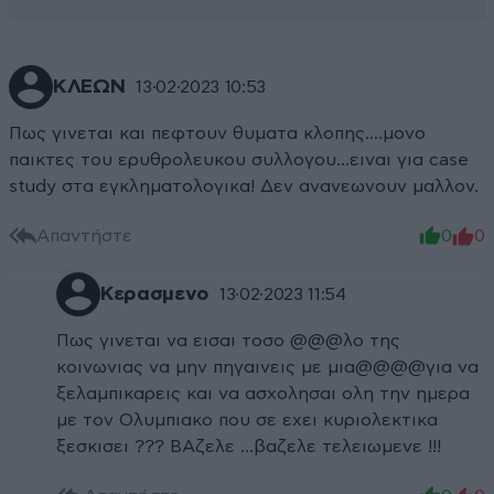
ΚΛΕΩΝ
13·02·2023 10:53
Πως γινεται και πεφτουν θυματα κλοπης....μονο
παικτες του ερυθρολευκου συλλογου...ειναι για case
study στα εγκληματολογικα! Δεν ανανεωνουν μαλλον.
Απαντήστε
0
0
Κερασμενο
13·02·2023 11:54
Πως γινεται να εισαι τοσο @@@λο της
κοινωνιας να μην πηγαινεις με μια@@@@για να
ξελαμπικαρεις και να ασχολησαι ολη την ημερα
με τον Ολυμπιακο που σε εχει κυριολεκτικα
ξεσκισει ??? ΒΑζελε ...βαζελε τελειωμενε !!!