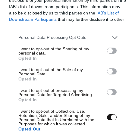
disclosure of your personal information by third parties on the
Υπόθεση Marfin: Σήμερα στην Ελλάδα, αύριο σε
IAB’s list of downstream participants. This information may
εισαγγελέα και ανακριτή η 46χρονη – Σε
also be disclosed by us to third parties on the
IAB’s List of
Downstream Participants
that may further disclose it to other
Μαλανδρίνο και Ναύπλιο οι άλλοι δύο
third parties.
κατηγορούμενοι
Please note that this website/app uses one or more Google
Personal Data Processing Opt Outs
services and may gather and store information including but
not limited to your visit or usage behaviour. You may click to
I want to opt-out of the Sharing of my
personal data.
grant or deny consent to Google and its third-party tags to
Opted In
use your data for below specified purposes in below Google
Ακολουθήστε το
NEWSBEAST
στο
Google News
consent section.
I want to opt-out of the Sale of my
και μάθετε πρώτοι όλες τις ειδήσεις
Personal Data.
Opted In
I want to opt-out of processing my
Personal Data for Targeted Advertising.
Opted In
I want to opt-out of Collection, Use,
Retention, Sale, and/or Sharing of my
Personal Data that Is Unrelated with the
Purposes for which it was collected.
Opted Out