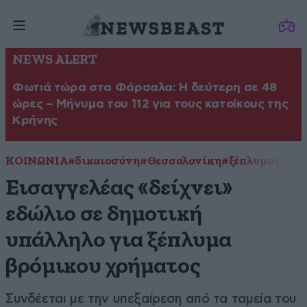
NEWS ALERT
Φωτιά τώρα στα Φάρσαλα: Η δεύτερη σε 48
ώρες – Μήνυμα του 112 για τους κατοίκους της
Κρήνης
ΚΟΙΝΩΝΙΑ
#δικαιοσύνη
#Θεσσαλονίκη
#ξέπλυμα βρώμ
Εισαγγελέας «δείχνει»
εδώλιο σε δημοτική
υπάλληλο για ξέπλυμα
βρόμικου χρήματος
Συνδέεται με την υπεξαίρεση από τα ταμεία του