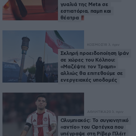
γυαλιά της Meta σε
εστιατόρια, παμπ και
θέατρα
ΚΟΣΜΟΣ
18 λ. πριν
Σκληρή προειδοποίηση Ιράν
σε χώρες του Κόλπου:
«Μαζέψτε τον Τραμπ»
αλλιώς θα επιτεθούμε σε
ενεργειακές υποδομές
ΑΘΛΗΤΙΚΑ
20 λ. πριν
Ολυμπιακός: Το συγκινητικό
«αντίο» του Ορτέγκα που
υπέγραψε στη Ρίβερ Πλέιτ