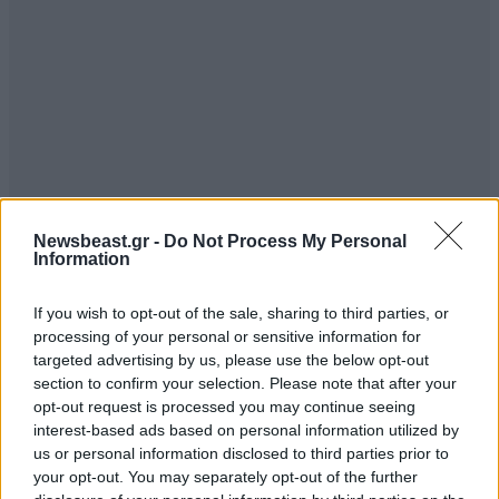
Newsbeast.gr -
Do Not Process My Personal
Information
If you wish to opt-out of the sale, sharing to third parties, or
processing of your personal or sensitive information for
targeted advertising by us, please use the below opt-out
Anarxikos
11·02·2014 19:57
section to confirm your selection. Please note that after your
opt-out request is processed you may continue seeing
Κώστα μαζί σου...
interest-based ads based on personal information utilized by
us or personal information disclosed to third parties prior to
Απαντήστε
4
3
your opt-out. You may separately opt-out of the further