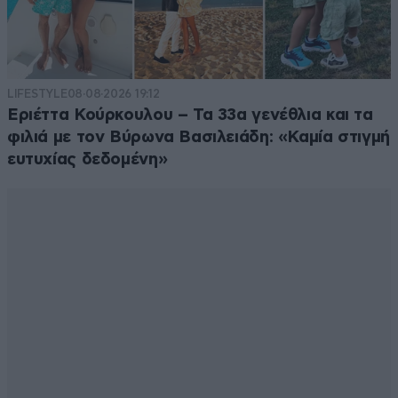
LIFESTYLE
08·08·2026 19:12
Εριέττα Κούρκουλου – Τα 33α γενέθλια και τα
φιλιά με τον Βύρωνα Βασιλειάδη: «Καμία στιγμή
ευτυχίας δεδομένη»