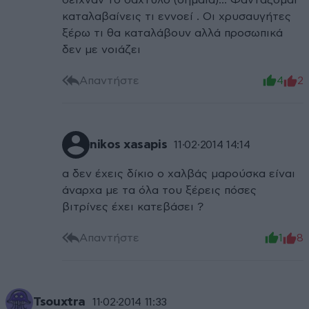
δείχναν το δάχτυλο (σημαία)... Φαντάζομαι
καταλαβαίνεις τι εννοεί . Οι χρυσαυγήτες
ξέρω τι θα καταλάβουν αλλά προσωπικά
δεν με νοιάζει
Απαντήστε
4
2
nikos xasapis
11·02·2014 14:14
α δεν έχεις δίκιο ο χαλβάς μαρούσκα είναι
άναρχα με τα όλα του ξέρεις πόσες
βιτρίνες έχει κατεβάσει ?
Απαντήστε
1
8
Tsouxtra
11·02·2014 11:33