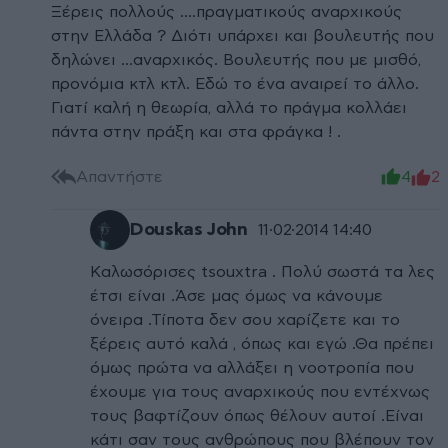
Ξέρεις πολλούς ....πραγματικούς αναρχικούς
στην Ελλάδα ? Διότι υπάρχει και βουλευτής που
δηλώνει ...αναρχικός. Βουλευτής που με μισθό,
προνόμια κτλ κτλ. Εδώ το ένα αναιρεί το άλλο.
Γιατί καλή η θεωρία, αλλά το πράγμα κολλάει
πάντα στην πράξη και στα φράγκα ! .
Απαντήστε
4
2
Douskas John
11·02·2014 14:40
Καλωσόρισες tsouxtra . Πολύ σωστά τα λες
έτσι είναι .Άσε μας όμως να κάνουμε
όνειρα .Τίποτα δεν σου χαρίζετε και το
ξέρεις αυτό καλά , όπως και εγώ .Θα πρέπει
όμως πρώτα να αλλάξει η νοοτροπία που
έχουμε για τους αναρχικούς που εντέχνως
τους βαφτίζουν όπως θέλουν αυτοί .Είναι
κάτι σαν τους ανθρώπους που βλέπουν τον