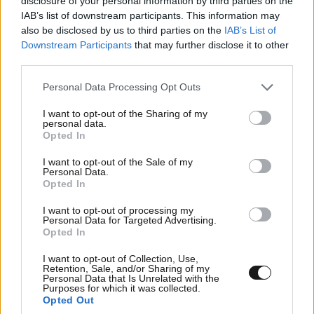
disclosure of your personal information by third parties on the
IAB’s list of downstream participants. This information may
also be disclosed by us to third parties on the
IAB’s List of
kastoras
11·02·2014 12:10
Downstream Participants
that may further disclose it to other
third parties.
Αδειες σε ολους , προφυλακιση για οσο μας
Please note that this website/app uses one or more Google
Personal Data Processing Opt Outs
γουσταρει , αποφυλακιση σε καποιους αλλους , και
services and may gather and store information including but
αλλοι που κυκλοφορουν ελευθεροι ακομη. και ο
not limited to your visit or usage behaviour. You may click to
I want to opt-out of the Sharing of my
χειροτερος χαρακτηρισμος λιγο θα ειναι γιαυτο το
personal data.
grant or deny consent to Google and its third-party tags to
Opted In
μπαχαλο.
use your data for below specified purposes in below Google
consent section.
I want to opt-out of the Sale of my
Απαντήστε
3
4
Personal Data.
Opted In
I want to opt-out of processing my
Personal Data for Targeted Advertising.
Opted In
Douskas John
11·02·2014 11:57
I want to opt-out of Collection, Use,
Πίστευα και πιστεύω πως η ανθρώπινη κοινωνία
Retention, Sale, and/or Sharing of my
Personal Data that Is Unrelated with the
πρέπει να τείνει και να εξελίσσεται προς μία ιδανική
Purposes for which it was collected.
ελευθεριακή κατάσταση. Εννοώ την μείωση κάθε
Opted Out