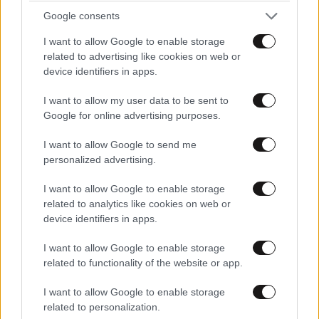
εξουσίας, βίας και αυθαιρεσίας. Άλλωστε αυτή η
Google consents
εξέλιξη τεκμηριώνεται ιστορικά. Πριν χίλια χρόνια σε
όλη την ανθρωπότητα υπήρχαν ελάχιστοι ελεύθεροι
I want to allow Google to enable storage
άνθρωποι –λιγότεροι κι από το ένα τοις χιλίοις του
related to advertising like cookies on web or
πληθυσμού. Πόσοι ήταν οι βασιλιάδες, άρχοντες και
device identifiers in apps.
αυτοκράτορες, πάπες και αρχιεπίσκοποι,
I want to allow my user data to be sent to
αρχιστράτηγοι και κατακτητές; Ε, αυτοί και μόνοι
Google for online advertising purposes.
ήταν αυτεξούσιοι. Νόμοι δεν υπήρχαν – απλώς
αποφάσεις των ισχυρών που άλλαζαν κατά βούληση.
I want to allow Google to send me
Όριο δεν γνώριζαν οι ελέω Θεού απόλυτοι μονάρχες.
personalized advertising.
Για μία λέξη έχανες το κεφάλι σου. Ανθρώπινα
δικαιώματα, ούτε ίχνος. Δούλοι παντού, σκλάβοι,
I want to allow Google to enable storage
related to analytics like cookies on web or
μουζίκοι και δουλοπάροικοι. Από την Magna Carta του
device identifiers in apps.
1215 ως τη Διακήρυξη Ανεξαρτησίας των ΗΠΑ (1776)
και τη Γαλλική Επανάσταση (1789), ο δρόμος ήταν
I want to allow Google to enable storage
μακρύς. Η πορεία συνεχίζεται. Η ανθρωπότητα
related to functionality of the website or app.
βαδίζει από την απολυταρχία προς την ελευθερία –
από την απόλυτη ισχύ στην συρρίκνωση και την
I want to allow Google to enable storage
related to personalization.
κατάργησή της. Γι αυτό δεν πρέπει να αφορίζουμε