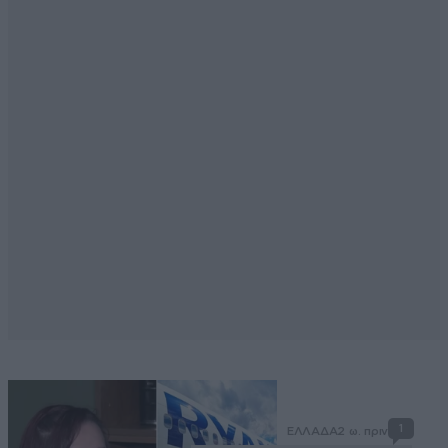
1
ΕΛΛΑΔΑ
2 ω. πριν