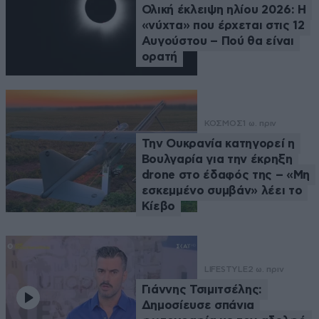
Ολική έκλειψη ηλίου 2026: Η
«νύχτα» που έρχεται στις 12
Αυγούστου – Πού θα είναι
ορατή
ΚΟΣΜΟΣ
1 ω. πριν
Την Ουκρανία κατηγορεί η
Βουλγαρία για την έκρηξη
drone στο έδαφός της – «Μη
εσκεμμένο συμβάν» λέει το
Κίεβο
LIFESTYLE
2 ω. πριν
Γιάννης Τσιμιτσέλης:
Δημοσίευσε σπάνια