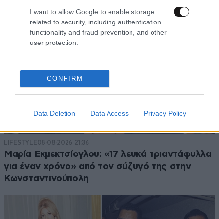
I want to allow Google to enable storage
related to security, including authentication
functionality and fraud prevention, and other
user protection.
CONFIRM
Data Deletion
Data Access
Privacy Policy
LIFESTYLE
08·08·2026 21:36
Μαρία Εκμεκτσίογλου: «17 λευκά τριαντάφυλλα
για έναν χρόνο» από τον σύζυγό της στην
Κωνσταντινούπολη