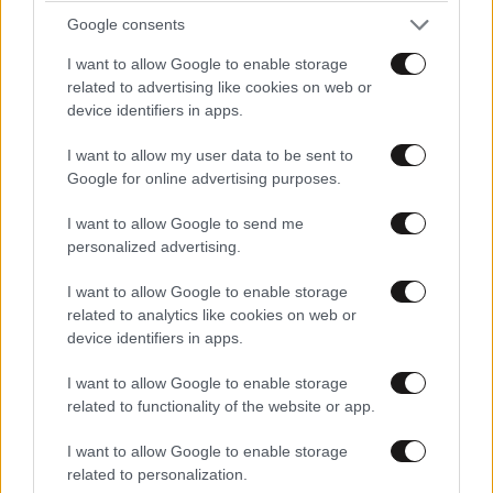
Google consents
I want to allow Google to enable storage
related to advertising like cookies on web or
device identifiers in apps.
I want to allow my user data to be sent to
Google for online advertising purposes.
I want to allow Google to send me
personalized advertising.
I want to allow Google to enable storage
related to analytics like cookies on web or
device identifiers in apps.
LIFESTYLE
08·08·2026 09:01
Νία Βαρντάλος – Σπύρος Κατσαγάνης: Μια
I want to allow Google to enable storage
σχέση που θυμίζει σενάριο ταινίας και μετρά
related to functionality of the website or app.
πάνω από τέσσερα χρόνια
I want to allow Google to enable storage
related to personalization.