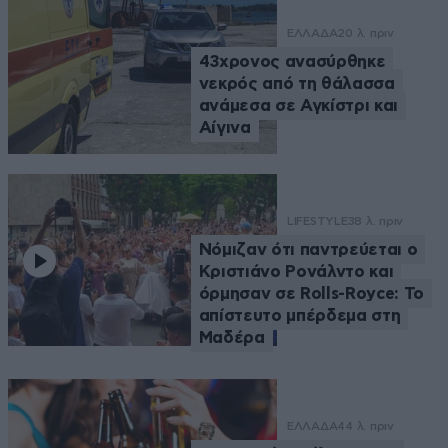
ΕΛΛΑΔΑ
20 λ. πριν
43χρονος ανασύρθηκε
νεκρός από τη θάλασσα
ανάμεσα σε Αγκίστρι και
Αίγινα
LIFESTYLE
38 λ. πριν
Νόμιζαν ότι παντρεύεται ο
Κριστιάνο Ρονάλντο και
όρμησαν σε Rolls-Royce: Το
απίστευτο μπέρδεμα στη
Μαδέρα
ΕΛΛΑΔΑ
44 λ. πριν