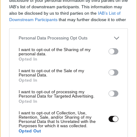
disclosure of your personal information by third parties on the
IAB’s list of downstream participants. This information may
also be disclosed by us to third parties on the
IAB’s List of
Downstream Participants
that may further disclose it to other
third parties.
Please note that this website/app uses one or more Google
Personal Data Processing Opt Outs
services and may gather and store information including but
not limited to your visit or usage behaviour. You may click to
I want to opt-out of the Sharing of my
personal data.
grant or deny consent to Google and its third-party tags to
Opted In
use your data for below specified purposes in below Google
consent section.
I want to opt-out of the Sale of my
Personal Data.
Opted In
I want to opt-out of processing my
Personal Data for Targeted Advertising.
Opted In
I want to opt-out of Collection, Use,
Retention, Sale, and/or Sharing of my
Personal Data that Is Unrelated with the
Purposes for which it was collected.
Opted Out