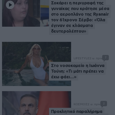
Σοκάρει η περιγραφή της
γυναίκας που κράτησε μέσα
στο αεροπλάνο της Ryanair
τον 61χρονο Σέρβο: «Όλα
έγιναν σε κλάσματα
δευτερολέπτου»
7
LIFESTYLE
2 ω. πριν
Στο νοσοκομείο η Ιωάννα
Τούνη: «Τι μάτι πρέπει να
έχω φάει…»
2
ΚΟΣΜΟΣ
2 ω. πριν
Προκλητικό παραλήρημα