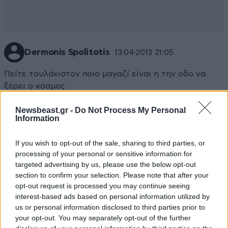
Dermonis Spolitotis
13·04·2013 21:05
Πείτε τουλάχιστον ποιο μαγαζί είναι η την οδο να
ξέρει ο κόσμος
Απαντήστε
0
0
Newsbeast.gr -
Do Not Process My Personal
Information
If you wish to opt-out of the sale, sharing to third parties, or
processing of your personal or sensitive information for
maria.kal
13·04·2013 16:18
targeted advertising by us, please use the below opt-out
section to confirm your selection. Please note that after your
κάντε κιαλους ελενχους στα μαγαζιά θα βρειται
opt-out request is processed you may continue seeing
πολλά (μαϊμού)
interest-based ads based on personal information utilized by
us or personal information disclosed to third parties prior to
Απαντήστε
2
1
your opt-out. You may separately opt-out of the further