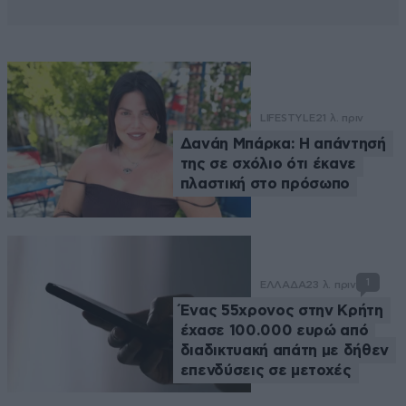
LIFESTYLE
21 λ. πριν
Δανάη Μπάρκα: Η απάντησή
της σε σχόλιο ότι έκανε
πλαστική στο πρόσωπο
1
ΕΛΛΑΔΑ
23 λ. πριν
Ένας 55χρονος στην Κρήτη
έχασε 100.000 ευρώ από
διαδικτυακή απάτη με δήθεν
επενδύσεις σε μετοχές