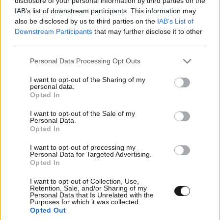
disclosure of your personal information by third parties on the
IAB’s list of downstream participants. This information may
also be disclosed by us to third parties on the
IAB’s List of
TRENDING
Downstream Participants
that may further disclose it to other
third parties.
Please note that this website/app uses one or more Google
Personal Data Processing Opt Outs
services and may gather and store information including but
not limited to your visit or usage behaviour. You may click to
I want to opt-out of the Sharing of my
personal data.
grant or deny consent to Google and its third-party tags to
Opted In
use your data for below specified purposes in below Google
consent section.
I want to opt-out of the Sale of my
Personal Data.
Opted In
I want to opt-out of processing my
Personal Data for Targeted Advertising.
Opted In
I want to opt-out of Collection, Use,
Retention, Sale, and/or Sharing of my
Personal Data that Is Unrelated with the
LIFESTYLE
06·08·2026 12:46
Purposes for which it was collected.
Μαρία Κορινθίου: «Είμαι πιο ευτυχισμένη από
Opted Out
ποτέ – Ναι, έχω πατήσει φρένο»