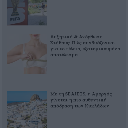
Αυξητική & Ανόρθωση
Στήθους: Πώς συνδυάζονται
για το τέλειο, εξατομικευμένο
αποτέλεσμα
Με τη SEAJETS, η Αμοργός
γίνεται η πιο αυθεντική
απόδραση των Κυκλάδων