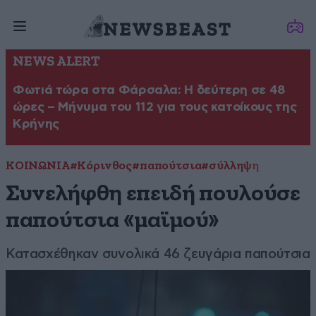
NEWS ALERT
Φωτιά τώρα στα Φάρσαλα: Η δεύτερη σε 48
ώρες – Μήνυμα του 112 για τους κατοίκους της
Κρήνης
ΚΟΙΝΩΝΙΑ
#Κόρινθος
#παπούτσια
#σύλληψη
Συνελήφθη επειδή πουλούσε
παπούτσια «μαϊμού»
Κατασχέθηκαν συνολικά 46 ζευγάρια παπούτσια