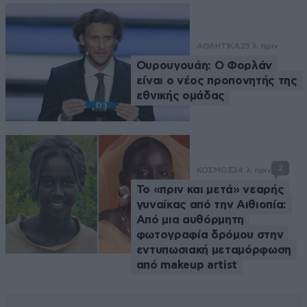
ΑΘΛΗΤΙΚΑ
25 λ. πριν
Ουρουγουάη: Ο Φορλάν
είναι ο νέος προπονητής της
εθνικής ομάδας
2
ΚΟΣΜΟΣ
34 λ. πριν
Το «πριν και μετά» νεαρής
γυναίκας από την Αιθιοπία:
Από μια αυθόρμητη
φωτογραφία δρόμου στην
εντυπωσιακή μεταμόρφωση
από makeup artist