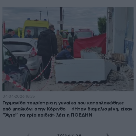
04·04·2026 18:35
Γερμανίδα τουρίστρια η γυναίκα που καταπλακώθηκε
από μπαλκόνι στην Κόρινθο – «Ήταν διαμελισμένη, είχαν
“Άγιο” τα τρία παιδιά» λέει η ΠΟΕΔΗΝ
...
1
2
3
4
5
6
7
38