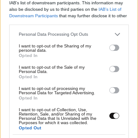
IAB’s list of downstream participants. This information may
Kαραμπόλα τεσσάρων οχημάτων και ασθενοφόρου στην
also be disclosed by us to third parties on the
IAB’s List of
Ε.Ο. Κορίνθου-Τριπόλεως – Στο νοσοκομείο οι
τραυματίες
Downstream Participants
that may further disclose it to other
third parties.
Please note that this website/app uses one or more Google
Personal Data Processing Opt Outs
services and may gather and store information including but
not limited to your visit or usage behaviour. You may click to
I want to opt-out of the Sharing of my
personal data.
grant or deny consent to Google and its third-party tags to
Opted In
use your data for below specified purposes in below Google
consent section.
I want to opt-out of the Sale of my
Personal Data.
Opted In
I want to opt-out of processing my
Personal Data for Targeted Advertising.
Opted In
I want to opt-out of Collection, Use,
Retention, Sale, and/or Sharing of my
Personal Data that Is Unrelated with the
Purposes for which it was collected.
20·06·2026 18:44
Opted Out
Οριοθετήθηκαν οι πυρκαγιές σε αγροτοδασικές
εκτάσεις στην Κορινθία – Υπό έλεγχο η πυρκαγιά σε