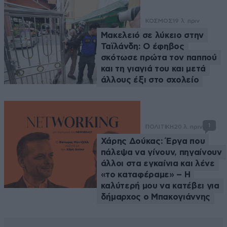
ΚΟΣΜΟΣ
19 λ. πριν
Μακελειό σε λύκειο στην
Ταϊλάνδη: Ο έφηβος
σκότωσε πρώτα τον παππού
και τη γιαγιά του και μετά
άλλους έξι στο σχολείο
1
ΠΟΛΙΤΙΚΗ
20 λ. πριν
Χάρης Δούκας: Έργα που
πάλεψα να γίνουν, πηγαίνουν
άλλοι στα εγκαίνια και λένε
«το καταφέραμε» – Η
καλύτερή μου να κατέβει για
δήμαρχος ο Μπακογιάννης