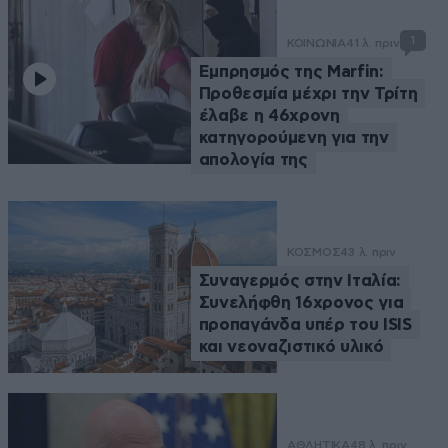
1
ΚΟΙΝΩΝΙΑ
41 λ. πριν
Εμπρησμός της Marfin:
Προθεσμία μέχρι την Τρίτη
έλαβε η 46χρονη
κατηγορούμενη για την
απολογία της
ΚΟΣΜΟΣ
43 λ. πριν
Συναγερμός στην Ιταλία:
Συνελήφθη 16χρονος για
προπαγάνδα υπέρ του ISIS
και νεοναζιστικό υλικό
ΑΘΛΗΤΙΚΑ
48 λ. πριν