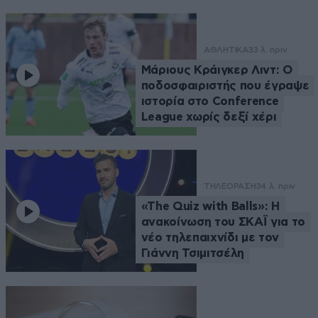
ΑΘΛΗΤΙΚΑ
33 λ. πριν
Μάριους Κράιγκερ Λιντ: Ο
ποδοσφαιριστής που έγραψε
ιστορία στο Conference
League χωρίς δεξί χέρι
ΤΗΛΕΟΡΑΣΗ
34 λ. πριν
«The Quiz with Balls»: Η
ανακοίνωση του ΣΚΑΪ για το
νέο τηλεπαιχνίδι με τον
Γιάννη Τσιμιτσέλη