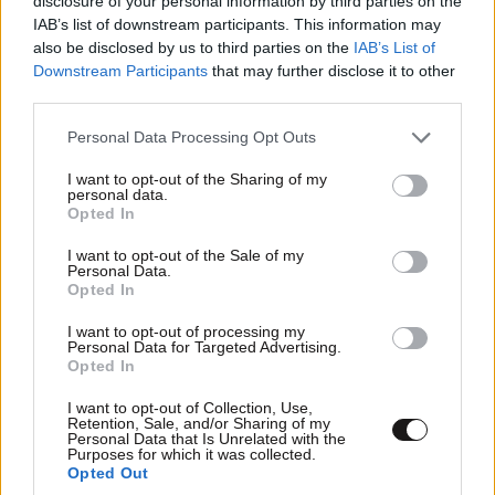
disclosure of your personal information by third parties on the
IAB’s list of downstream participants. This information may
also be disclosed by us to third parties on the
IAB’s List of
Downstream Participants
that may further disclose it to other
third parties.
Please note that this website/app uses one or more Google
Personal Data Processing Opt Outs
services and may gather and store information including but
not limited to your visit or usage behaviour. You may click to
I want to opt-out of the Sharing of my
personal data.
grant or deny consent to Google and its third-party tags to
Opted In
use your data for below specified purposes in below Google
consent section.
I want to opt-out of the Sale of my
Personal Data.
Opted In
I want to opt-out of processing my
Personal Data for Targeted Advertising.
Opted In
I want to opt-out of Collection, Use,
Retention, Sale, and/or Sharing of my
Personal Data that Is Unrelated with the
Purposes for which it was collected.
Opted Out