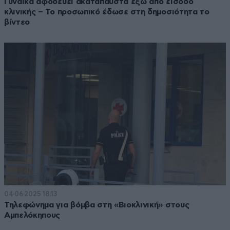
Γυναίκα αφοδεύει ακατάπαυστα έξω από είσοδο
κλινικής – Το προσωπικό έδωσε στη δημοσιότητα το
βίντεο
04·06·2025 18:13
Τηλεφώνημα για βόμβα στη «Βιοκλινική» στους
Αμπελόκηπους