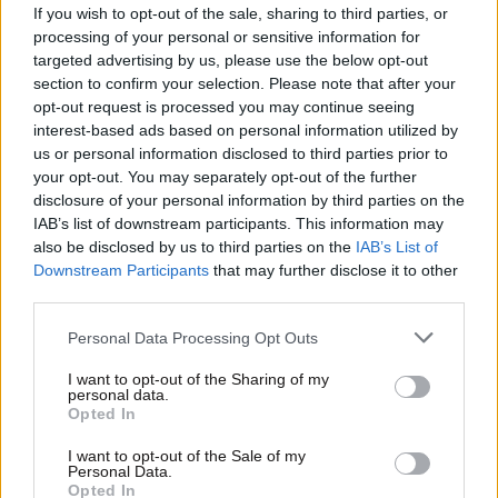
If you wish to opt-out of the sale, sharing to third parties, or
processing of your personal or sensitive information for
targeted advertising by us, please use the below opt-out
section to confirm your selection. Please note that after your
opt-out request is processed you may continue seeing
interest-based ads based on personal information utilized by
us or personal information disclosed to third parties prior to
your opt-out. You may separately opt-out of the further
disclosure of your personal information by third parties on the
IAB’s list of downstream participants. This information may
also be disclosed by us to third parties on the
IAB’s List of
20·01·2023 22:57
Downstream Participants
that may further disclose it to other
Ψευτογιατρός: Βίντεο με τον συνεργό του να
third parties.
διαφημίζει την κλινική στη Γερμανία
Please note that this website/app uses one or more Google
Personal Data Processing Opt Outs
services and may gather and store information including but
not limited to your visit or usage behaviour. You may click to
I want to opt-out of the Sharing of my
personal data.
grant or deny consent to Google and its third-party tags to
Opted In
use your data for below specified purposes in below Google
consent section.
I want to opt-out of the Sale of my
Personal Data.
Opted In