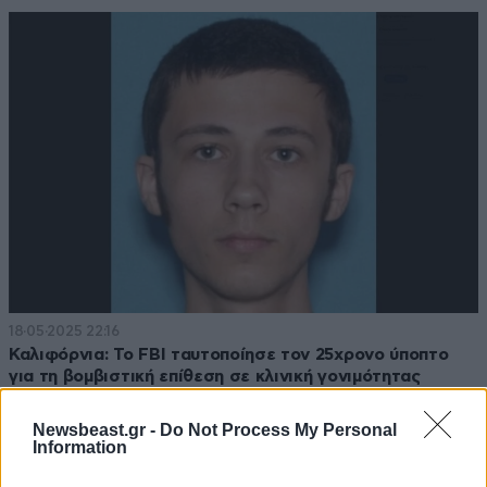
18·05·2025 22:16
Καλιφόρνια: Το FBI ταυτοποίησε τον 25χρονο ύποπτο
για τη βομβιστική επίθεση σε κλινική γονιμότητας
Newsbeast.gr -
Do Not Process My Personal
Information