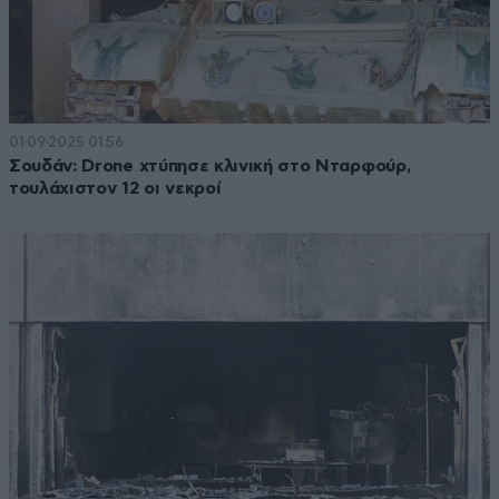
01·09·2025 01:56
Σουδάν: Drone χτύπησε κλινική στο Νταρφούρ,
τουλάχιστον 12 οι νεκροί