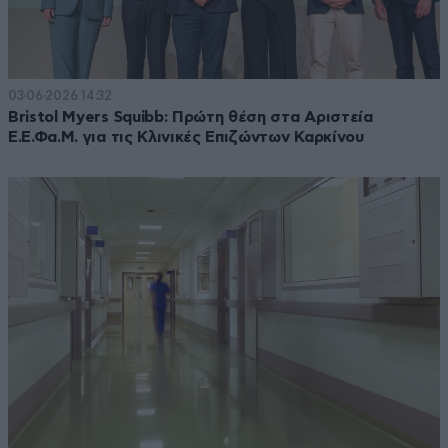
03·06·2026 14:32
Bristol Myers Squibb: Πρώτη θέση στα Αριστεία
Ε.Ε.Φα.Μ. για τις Κλινικές Επιζώντων Καρκίνου