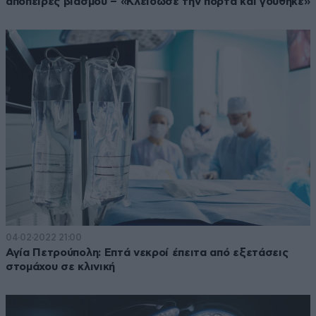
απόπειρες βιασμού – «Κλείδωσε την πόρτα και γδύθηκε»
04·02·2022 21:00
Αγία Πετρούπολη: Επτά νεκροί έπειτα από εξετάσεις
στομάχου σε κλινική