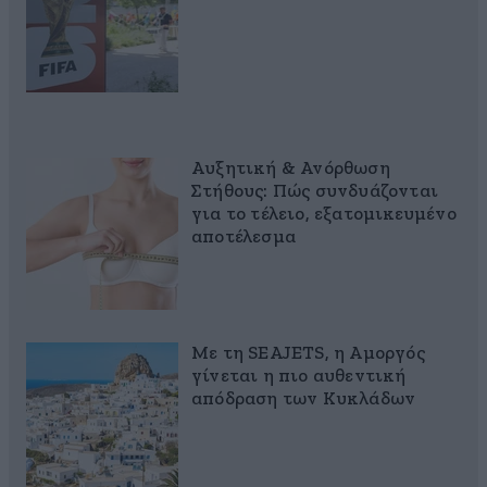
Αυξητική & Ανόρθωση
Στήθους: Πώς συνδυάζονται
για το τέλειο, εξατομικευμένο
αποτέλεσμα
Με τη SEAJETS, η Αμοργός
γίνεται η πιο αυθεντική
απόδραση των Κυκλάδων