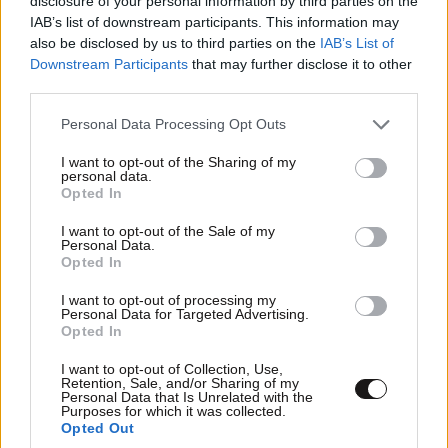
disclosure of your personal information by third parties on the
η πισίνα
IAB’s list of downstream participants. This information may
also be disclosed by us to third parties on the
IAB’s List of
Downstream Participants
that may further disclose it to other
third parties.
Please note that this website/app uses one or more Google
Personal Data Processing Opt Outs
services and may gather and store information including but
not limited to your visit or usage behaviour. You may click to
I want to opt-out of the Sharing of my
personal data.
grant or deny consent to Google and its third-party tags to
Opted In
use your data for below specified purposes in below Google
consent section.
I want to opt-out of the Sale of my
Personal Data.
Opted In
I want to opt-out of processing my
Personal Data for Targeted Advertising.
Opted In
Πώς έγινε η τραγωδία στην Πάρο: Η απέλπιδα
I want to opt-out of Collection, Use,
προσπάθεια του μπάρμαν να σώσει το 4χρονο
Retention, Sale, and/or Sharing of my
παιδί – Τι ερευνούν οι αρχές
Personal Data that Is Unrelated with the
Purposes for which it was collected.
Opted Out