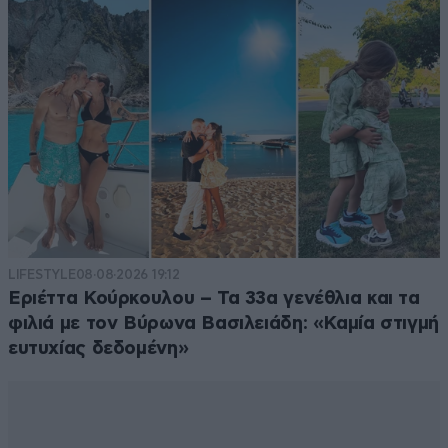
LIFESTYLE
08·08·2026 19:12
Εριέττα Κούρκουλου – Τα 33α γενέθλια και τα
φιλιά με τον Βύρωνα Βασιλειάδη: «Καμία στιγμή
ευτυχίας δεδομένη»