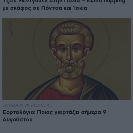
Τζέικ Μέντγουελ στην Ιταλία – Island hopping
με σκάφος σε Πόντσα και Ίσκια
ΕΛΛΑΔΑ
09·08·2026 05:45
Εορτολόγιο: Ποιος γιορτάζει σήμερα 9
Αυγούστου