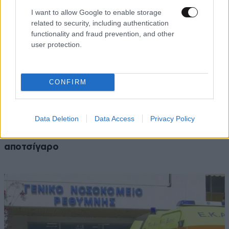
I want to allow Google to enable storage
related to security, including authentication
functionality and fraud prevention, and other
user protection.
CONFIRM
Data Deletion
Data Access
Privacy Policy
Τρεις συλλήψεις για πρόκληση πυρκαγιών από
αμέλεια σε Κορινθία και Λέσβο – Η μία από
αποτσίγαρο