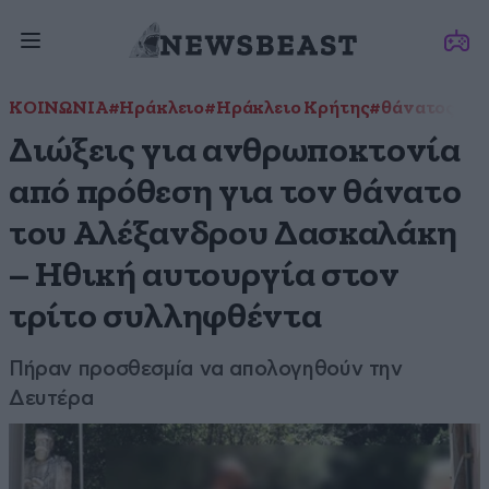
ΚΟΙΝΩΝΙΑ
#Ηράκλειο
#Ηράκλειο Κρήτης
#θάνατος
#Κ
Διώξεις για ανθρωποκτονία
από πρόθεση για τον θάνατο
του Αλέξανδρου Δασκαλάκη
– Ηθική αυτουργία στον
τρίτο συλληφθέντα
Πήραν προσθεσμία να απολογηθούν την
Δευτέρα