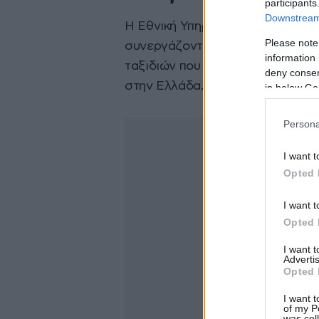
participants
Downstream 
Η Εθνική Υπηρεσία Πληροφοριών
Please note
συνεργάζονται για την πλήρη χ
information 
ταξιδιών που πραγματοποίησε ο 
deny consent
στην Ελλάδα.
in below Go
Persona
I want t
Opted 
I want t
Opted 
I want 
Advertis
Opted 
I want t
of my P
was col