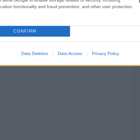
cation functionality and fraud prevention, and other user protection.
υσκευές.
CONFIRM
διοριστεί ο ακριβής ρόλος του 37χρονου, καθώς
συνεργοί ή διασυνδέσεις εντός της ελληνικής
Data Deletion
Data Access
Privacy Policy