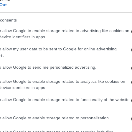
Out
consents
o allow Google to enable storage related to advertising like cookies on
evice identifiers in apps.
o allow my user data to be sent to Google for online advertising
s.
to allow Google to send me personalized advertising.
o allow Google to enable storage related to analytics like cookies on
evice identifiers in apps.
o allow Google to enable storage related to functionality of the website
ζουν εξονυχιστικά τα αντικείμενα που βρέθηκαν
ν. Στο επίκεντρο της έρευνας βρίσκονται:
o allow Google to enable storage related to personalization.
ογιστής του.
o allow Google to enable storage related to security, including