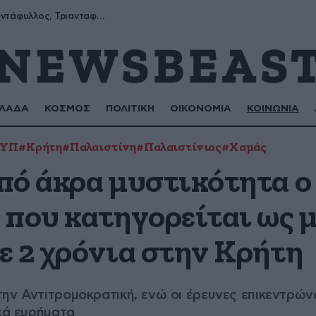
Μύρων, Τριαντάφυλλος, Τριανταφυλλιά, Φυλλιώ, Ρόζα
ΛΑΔΑ
ΚΟΣΜΟΣ
ΠΟΛΙΤΙΚΗ
ΟΙΚΟΝΟΜΙΑ
ΚΟΙΝΩΝΙΑ
ΕΥΠ
#Κρήτη
#Παλαιστίνη
#Παλαιστίνιος
#Χαμάς
πό άκρα μυστικότητα ο
 που κατηγορείται ως μ
ε 2 χρόνια στην Κρήτη
ην Αντιτρομοκρατική, ενώ οι έρευνες επικεντρώνο
ικά ευρήματα