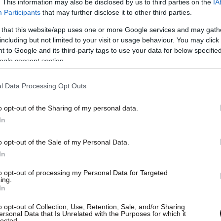
. This information may also be disclosed by us to third parties on the
IA
Participants
that may further disclose it to other third parties.
 (ΕΥΠ) και η Αντιτρομοκρατική (ΔΑΕΕΒ)
 that this website/app uses one or more Google services and may gath
αρτογράφηση των κινήσεων, των επαφών και των
including but not limited to your visit or usage behaviour. You may click 
αλλοδαπός κατά τη διάρκεια της παραμονής του
 to Google and its third-party tags to use your data for below specifi
ogle consent section.
l Data Processing Opt Outs
o opt-out of the Sharing of my personal data.
In
o opt-out of the Sale of my Personal Data.
In
to opt-out of processing my Personal Data for Targeted
ing.
In
o opt-out of Collection, Use, Retention, Sale, and/or Sharing
ersonal Data that Is Unrelated with the Purposes for which it
lected.