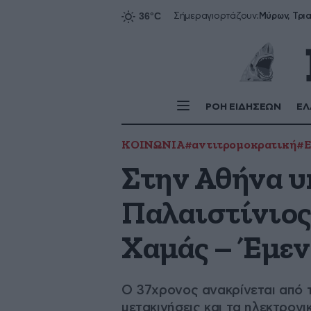
Σήμερα
γιορτάζουν:
ΡΟΗ ΕΙΔΗΣΕΩΝ
ΕΛ
ΚΟΙΝΩΝΙΑ
#αντιτρομοκρατική
#
Στην Αθήνα υ
Παλαιστίνιος
Χαμάς – Έμεν
Ο 37χρονος ανακρίνεται από τ
μετακινήσεις και τα ηλεκτρον