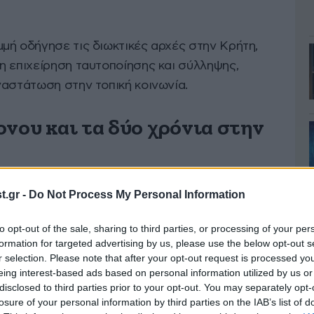
μή οδήγησε τις διωκτικές αρχές στην Κρήτη,
η επιχείρηση ταυτοποίησης και σύλληψης,
ναστάτωση στην τοπική κοινωνία.
ονου και τα δύο χρόνια στην
talive
, ο άνδρας διέμενε στην περιοχή του Αγίου
.gr -
Do Not Process My Personal Information
αι απασχολούνταν ως εργαζόμενος σε
ς. Δεν είχε συγγενείς στο νησί, ενώ οι τοπικές
to opt-out of the sale, sharing to third parties, or processing of your per
formation for targeted advertising by us, please use the below opt-out s
ότητά του ήταν εντελώς συμβατική και δεν είχε
r selection. Please note that after your opt-out request is processed y
θρώπους που τον συναναστρέφονταν.
eing interest-based ads based on personal information utilized by us or
disclosed to third parties prior to your opt-out. You may separately opt-
losure of your personal information by third parties on the IAB’s list of
α ψηφιακά πειστήρια