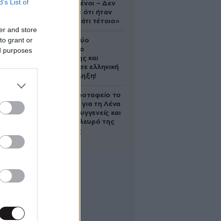
B’s List of
συντετριμμένοι – Δεν
έδειξε ποτέ ότι ήταν
ικανός για κάτι τέτοιο»
er and store
to grant or
Ακυρώνει δύο
συμβόλαια ο
ed purposes
Λαρεντζάκης και
υπογράφει σε ελληνική
ομάδα-έκπληξη!
Στο Α’ Νεκροταφείο το
μνημόσυνο για τη Λένα
Σαμαρά – Συγγενείς και
φίλοι στο πλευρό της
οικογένειας