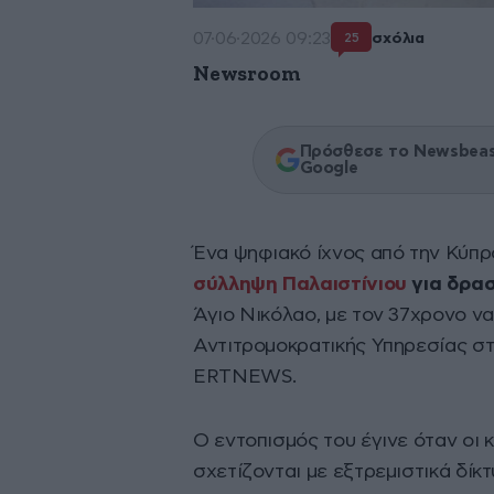
07·06·2026 09:23
σχόλια
25
Newsroom
Πρόσθεσε το Newsbeast
Google
Ένα ψηφιακό ίχνος από την Κύπρ
σύλληψη Παλαιστίνιου
για δρασ
Άγιο Νικόλαο, με τον 37χρονο να
Αντιτρομοκρατικής Υπηρεσίας στ
ERTNEWS.
Ο εντοπισμός του έγινε όταν οι 
σχετίζονται με εξτρεμιστικά δίκ