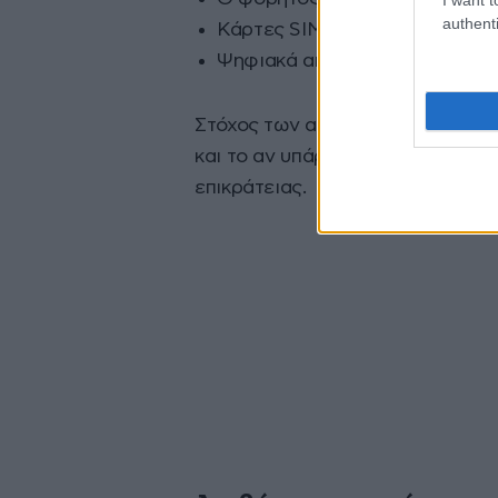
authenti
Κάρτες SIM και τηλεφωνικές σ
Ψηφιακά αποθηκευτικά μέσα.
Στόχος των αρχών είναι να προσ
και το αν υπάρχουν τυχόν άλλοι 
επικράτειας.