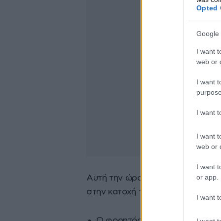
Opted 
Google 
I want t
web or d
I want t
purpose
I want 
I want t
web or d
I want t
or app.
Αυτή την ώρα, οι αναλυτές εξετά
στην κατοχή του και κατασχέθηκα
I want t
Ο φορητός ηλεκτρονικός υπολ
I want t