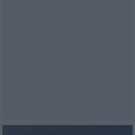
Αναρωτιέμαι η διοίκηση της Ελληνικής Αστυνομίας τι
γνώμη έχει για τα πρόσφατα περιστατικά και τι
ενέργειές σκοπεύει να δρομολογήσει;
Απαντήστε
1
0
Σαλώμη Ιωάννου
20·05·2026 22:16
Εδώ και αρκετό καιρό μου τηλεφωνούν οι γύφτοι
πότε λένε λογιστής πότε από τη ΔΕΗ αρχικά το
έκλεινα μετά εκνευρίστηκα άρχισαν να με απειλούν
θα έρθουμε σπίτι σου ξέρουν την διεύθυνση μου το
τηλέφωνό μου πήρα τηλέφωνο την δίωξη λένε το
τμήμα ασφαλείας της περιοχής σας κάντε μυνηση δεν
υπάρχει περίπτωση μου είχαν σπάσει την πόρτα με
έκλεψαν και έγιναν άφαντοι αν διανοηθούν να μπουν
στο σπίτι μου δεν υπάρχει περίπτωση θα τους κάνω