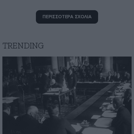
ΠΕΡΙΣΣΟΤΕΡΑ ΣΧΟΛΙΑ
TRENDING
με αιματηρές οικονομίες
21·05·2026 10:35
αγόρασα ένα διαμέρισμα σε λαϊκή συνοικία για να
στεγάσψ την οικογένειά μου. Σε 4 μήνες εξοφλώ το
δάνειο που πήρα για την αγορά. Πληρώνω ενελλιπώς
ΕΝΦΙΑ και φόρο εισοδήματος ΔΕΗ ΕΥΔΑΠ κλπ. Αυτοί
γιάτί να πάρουν δωρεάν σπίτια που κατασκευάστηκαν
με δικούς μου φόρους. Βέβαια υπηρέτησα στον
Ελληνικό στρατό (Ορεστιάδα) σχεδόν 24 μήνες.
Απαντήστε
0
0