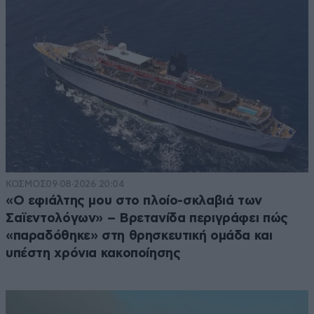
ζημιά και όλοι αυτό πρέπει να κάνουμε δεν είναι
δυνατόν να μπουκαρουν στα σπίτια μας και να
φεύγουν όρθιοι
Απαντήστε
2
0
ΚΟΣΜΟΣ
09·08·2026 20:04
«Ο εφιάλτης μου στο πλοίο-σκλαβιά των
Σαϊεντολόγων» – Βρετανίδα περιγράφει πώς
«παραδόθηκε» στη θρησκευτική ομάδα και
υπέστη χρόνια κακοποίησης