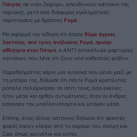
Πάτρας
σε «νέο Ζεφύρι», απευθύνουν κάτοικοι της
περιοχής, μετά από διάφορες εγκληματικές
περιπτώσεις με δράστες
Ρομά
.
Με αφορμή την είδηση ότι έπεσε
θύμα άγριας
ληστείας, από τρεις ανήλικους Ρομά, πρώην
αθλήτρια στην Πάτρα
, ο ΑΝΤ1 αποκάλυψε μαρτυρίες
κατοίκων, που λένε ότι ζουν υπό καθεστώς φόβου.
Παραδείγματος χάριν, μια γυναίκα που μένει μαζί με
τη μητέρα της, δήλωσε ότι πέντε Ρομά κρατώντας
ρόπαλα πολιόρκησαν το σπίτι τους, όσο εκείνες
ήταν μέσα και ήρθαν αντιμέτωπες, όταν οι άνδρες
έσπασαν την μπαλκονόπορτα και μπήκαν μέσα.
Επίσης, ένας άλλος κάτοικος δήλωσε ότι αρκετές
φορές έχουν κλέψει από το χωράφι του, ακόμη και
ζώα, όπως κουνέλια και κότες.