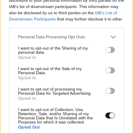
disclosure of your personal information by third parties on the
IAB’s list of downstream participants. This information may
also be disclosed by us to third parties on the
IAB’s List of
Downstream Participants
that may further disclose it to other
third parties.
Please note that this website/app uses one or more Google
Personal Data Processing Opt Outs
services and may gather and store information including but
not limited to your visit or usage behaviour. You may click to
I want to opt-out of the Sharing of my
personal data.
grant or deny consent to Google and its third-party tags to
Opted In
use your data for below specified purposes in below Google
consent section.
I want to opt-out of the Sale of my
Personal Data.
Opted In
I want to opt-out of processing my
ΣΧΌΛΙΑ ΑΝΑΓΝΩΣΤΏΝ
17
Personal Data for Targeted Advertising.
Opted In
I want to opt-out of Collection, Use,
Retention, Sale, and/or Sharing of my
Personal Data that Is Unrelated with the
Purposes for which it was collected.
Opted Out