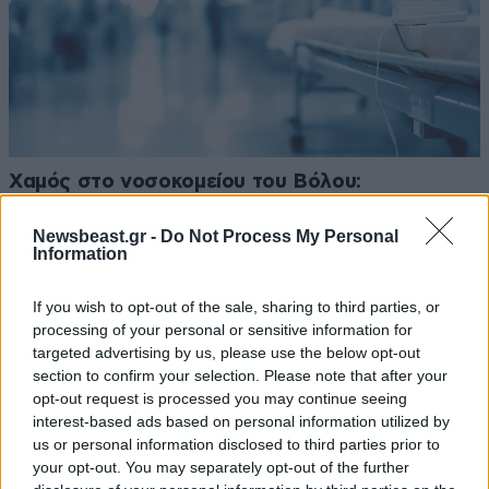
Χαμός στο νοσοκομείου του Βόλου:
Καταγγελίες για ξύλο και απειλές – Ηθελε να
ανοίξει το κεφάλι του γιατρού με τον
Newsbeast.gr -
Do Not Process My Personal
Information
διακορευτή
If you wish to opt-out of the sale, sharing to third parties, or
processing of your personal or sensitive information for
targeted advertising by us, please use the below opt-out
section to confirm your selection. Please note that after your
opt-out request is processed you may continue seeing
Ακολουθήστε το
NEWSBEAST
στο
Google News
interest-based ads based on personal information utilized by
και μάθετε πρώτοι όλες τις ειδήσεις
us or personal information disclosed to third parties prior to
your opt-out. You may separately opt-out of the further