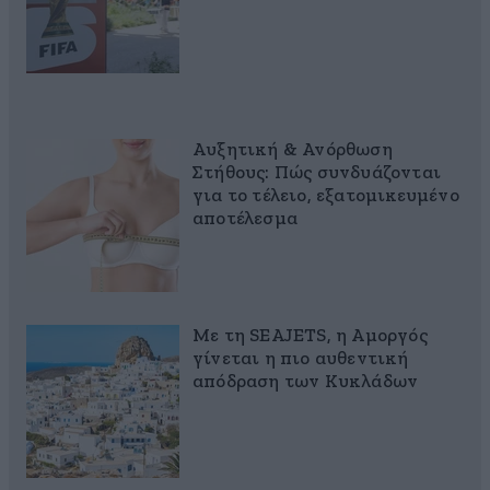
Αυξητική & Ανόρθωση
Στήθους: Πώς συνδυάζονται
για το τέλειο, εξατομικευμένο
αποτέλεσμα
Με τη SEAJETS, η Αμοργός
γίνεται η πιο αυθεντική
απόδραση των Κυκλάδων