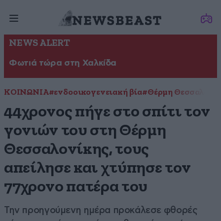
NEWS ALERT
Φωτιά τώρα στη Χαλκίδα
ΚΟΙΝΩΝΙΑ
#ενδοοικογενειακή βία
#Θέρμη Θεσσαλονί
44χρονος πήγε στο σπίτι τον
γονιών του στη Θέρμη
Θεσσαλονίκης, τους
απείλησε και χτύπησε τον
77χρονο πατέρα του
Την προηγούμενη ημέρα προκάλεσε φθορές