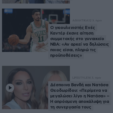
ΑΘΛΗΤΙΚΑ
12 λ. πριν
Ο γκιουλενιστής Ενές
Καντέρ έκανε αίτηση
συμμετοχής στο γυναικείο
ΝΒΑ: «Αν αρκεί να δηλώσεις
ποιος είσαι, πληρώ τις
προϋποθέσεις»
LIFESTYLE
14 λ. πριν
Δέσποινα Βανδή και Νατάσα
Θεοδωρίδου: «Περίμενα να
μεγαλώσει λίγο η Νατάσα» –
Η απρόσμενη αποκάλυψη για
τη συνεργασία τους