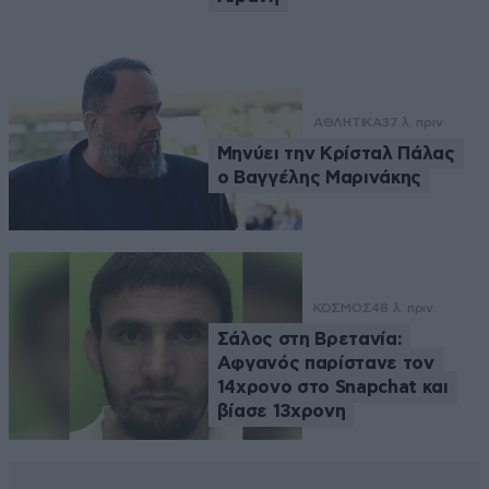
ΑΘΛΗΤΙΚΑ
37 λ. πριν
Μηνύει την Κρίσταλ Πάλας
ο Βαγγέλης Μαρινάκης
ΚΟΣΜΟΣ
48 λ. πριν
Σάλος στη Βρετανία:
Αφγανός παρίστανε τον
14χρονο στο Snapchat και
βίασε 13χρονη