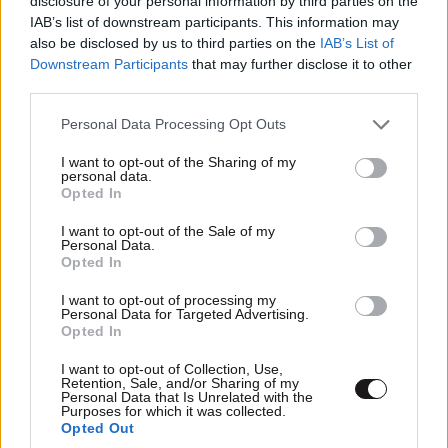
disclosure of your personal information by third parties on the
IAB’s list of downstream participants. This information may
also be disclosed by us to third parties on the
IAB’s List of
Downstream Participants
that may further disclose it to other
third parties.
Please note that this website/app uses one or more Google
Personal Data Processing Opt Outs
services and may gather and store information including but
not limited to your visit or usage behaviour. You may click to
I want to opt-out of the Sharing of my
personal data.
grant or deny consent to Google and its third-party tags to
Opted In
use your data for below specified purposes in below Google
consent section.
I want to opt-out of the Sale of my
Personal Data.
🦈🦈🦈
12·05·2026 10:59
Opted In
I want to opt-out of processing my
Ο κατά λάθος γιος χρήζει αποτοξίνωση, ψυχιατρική
Personal Data for Targeted Advertising.
παρακολούθηση και κλυσμα τρεις φορές την ημέρα
Opted In
με την καραμπίνα άνευ λιπαντικού😅😂🤣😅😂🤣
I want to opt-out of Collection, Use,
Retention, Sale, and/or Sharing of my
Απαντήστε
0
0
Personal Data that Is Unrelated with the
Purposes for which it was collected.
Opted Out