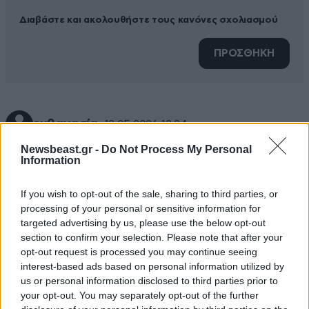
Διαβάστε και ακολουθήστε τους κανόνες σχολιασμού
ΠΡΟΣΘΗΚΗ
ευθανασία
12·05·2026 12:24
Newsbeast.gr -
Do Not Process My Personal
σε βαριά εξαρτημένους και ψυχασθενείς... η μόνη
Information
λύση... κινδυνεύουν οι οικογένειές τους αλλά όλοι οι
υπόλοιποι... (η ισόβια νοσηλεία είναι ανέφικτη...)
If you wish to opt-out of the sale, sharing to third parties, or
processing of your personal or sensitive information for
Απαντήστε
0
0
targeted advertising by us, please use the below opt-out
section to confirm your selection. Please note that after your
opt-out request is processed you may continue seeing
interest-based ads based on personal information utilized by
us or personal information disclosed to third parties prior to
your opt-out. You may separately opt-out of the further