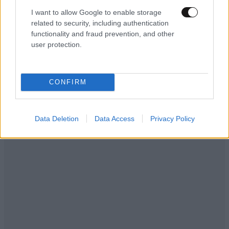
Τουρκία, Σαουδική Αραβία και Πακιστάν»
I want to allow Google to enable storage
related to security, including authentication
functionality and fraud prevention, and other
user protection.
CONFIRM
Data Deletion
Data Access
Privacy Policy