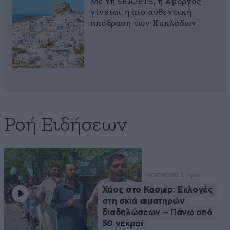
Με τη SEAJETS, η Αμοργός
γίνεται η πιο αυθεντική
απόδραση των Κυκλάδων
Ροή Ειδήσεων
ΚΟΣΜΟΣ
8 λ. πριν
Χάος στο Κασμίρ: Εκλογές
στη σκιά αιματηρών
διαδηλώσεων – Πάνω από
50 νεκροί