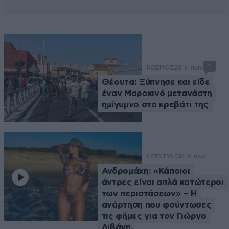
1
ΚΟΣΜΟΣ
28 λ. πριν
Θέουτα: Ξύπνησε και είδε
έναν Μαροκινό μετανάστη
ημίγυμνο στο κρεβάτι της
LIFESTYLE
34 λ. πριν
Ανδρομάχη: «Κάποιοι
άντρες είναι απλά κατώτεροι
των περιστάσεων» – Η
ανάρτηση που φούντωσες
τις φήμες για τον Γιώργο
Λιβάνη