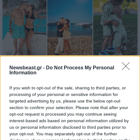
LIFESTYLE
08·08·2026 19:12
Newsbeast.gr -
Do Not Process My Personal
Information
Εριέττα Κούρκουλου – Τα 33α γενέθλια και τα
φιλιά με τον Βύρωνα Βασιλειάδη: «Καμία στιγμή
If you wish to opt-out of the sale, sharing to third parties, or
ευτυχίας δεδομένη»
processing of your personal or sensitive information for
targeted advertising by us, please use the below opt-out
section to confirm your selection. Please note that after your
opt-out request is processed you may continue seeing
interest-based ads based on personal information utilized by
us or personal information disclosed to third parties prior to
your opt-out. You may separately opt-out of the further