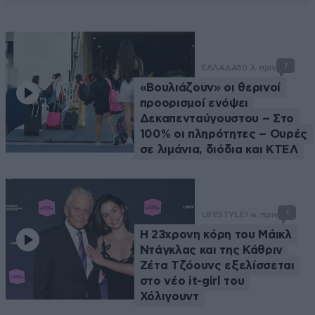
7
ΕΛΛΑΔΑ
50 λ. πριν
«Βουλιάζουν» οι θερινοί
προορισμοί ενόψει
Δεκαπενταύγουστου – Στο
100% οι πληρότητες – Ουρές
σε λιμάνια, διόδια και ΚΤΕΛ
1
LIFESTYLE
1 ω. πριν
Η 23χρονη κόρη τoυ Μάικλ
Ντάγκλας και της Κάθριν
Ζέτα Τζόουνς εξελίσσεται
στο νέο it-girl του
Χόλιγουντ