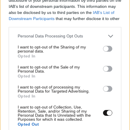
disclosure of your personal information by third parties on the
IAB’s list of downstream participants. This information may
also be disclosed by us to third parties on the
IAB’s List of
Downstream Participants
that may further disclose it to other
third parties.
Please note that this website/app uses one or more Google
Personal Data Processing Opt Outs
services and may gather and store information including but
not limited to your visit or usage behaviour. You may click to
I want to opt-out of the Sharing of my
personal data.
grant or deny consent to Google and its third-party tags to
Opted In
use your data for below specified purposes in below Google
consent section.
I want to opt-out of the Sale of my
Personal Data.
Opted In
I want to opt-out of processing my
Personal Data for Targeted Advertising.
Opted In
I want to opt-out of Collection, Use,
Retention, Sale, and/or Sharing of my
Personal Data that Is Unrelated with the
Purposes for which it was collected.
Opted Out