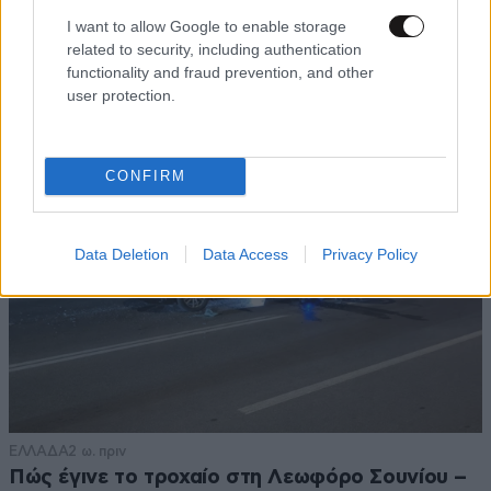
Η αυτοκρατορία του «Έντικ» και ο «μεγάλος»
I want to allow Google to enable storage
που φέρεται να βρίσκεται πίσω του – Τι ορίζει ο
related to security, including authentication
όρος Greek Mafia
functionality and fraud prevention, and other
user protection.
CONFIRM
Data Deletion
Data Access
Privacy Policy
ΕΛΛΑΔΑ
2 ω. πριν
Πώς έγινε το τροχαίο στη Λεωφόρο Σουνίου –