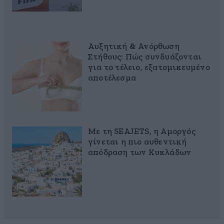
Αυξητική & Ανόρθωση
Στήθους: Πώς συνδυάζονται
για το τέλειο, εξατομικευμένο
αποτέλεσμα
Με τη SEAJETS, η Αμοργός
γίνεται η πιο αυθεντική
απόδραση των Κυκλάδων