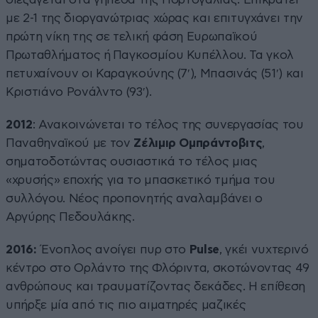
με 2-1 της διοργανώτριας χώρας και επιτυγχάνει την
πρώτη νίκη της σε τελική φάση Ευρωπαϊκού
Πρωταθλήματος ή Παγκοσμίου Κυπέλλου. Τα γκολ
πετυχαίνουν οι Καραγκούνης (7′), Μπασινάς (51′) και
Κριστιάνο Ρονάλντο (93′).
2012
: Ανακοινώνεται το τέλος της συνεργασίας του
Παναθηναϊκού με τον
Ζέλιμιρ Ομπράντοβιτς
,
σηματοδοτώντας ουσιαστικά το τέλος μιας
«χρυσής» εποχής για το μπασκετικό τμήμα του
συλλόγου. Νέος προπονητής αναλαμβάνει ο
Αργύρης Πεδουλάκης.
2016:
Ένοπλος ανοίγει πυρ στο
Pulse
, γκέι νυχτερινό
κέντρο στο Ορλάντο της Φλόριντα, σκοτώνοντας 49
ανθρώπους και τραυματίζοντας δεκάδες. Η επίθεση
υπήρξε μία από τις πιο αιματηρές μαζικές