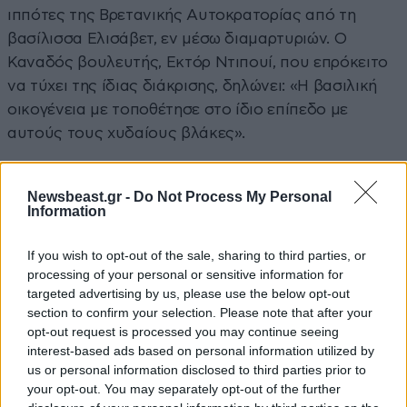
ιππότες της Βρετανικής Αυτοκρατορίας από τη
βασίλισσα Ελισάβετ, εν μέσω διαμαρτυριών. Ο
Καναδός βουλευτής, Εκτόρ Ντιπουί, που επρόκειτο
να τύχει της ίδιας διάκρισης, δηλώνει: «Η βασιλική
οικογένεια με τοποθέτησε στο ίδιο επίπεδο με
αυτούς τους χυδαίους βλάκες».
1967:
Το Ανώτατο Δικαστήριο των ΗΠΑ, με την
Newsbeast.gr -
Do Not Process My Personal
απόφαση
Loving v. Virginia
, κρίνει
Information
αντισυνταγματικούς τους νόμους που απαγόρευαν
τους διαφυλετικούς γάμους. Η απόφαση αποτέλεσε
If you wish to opt-out of the sale, sharing to third parties, or
σταθμό για τα ατομικά δικαιώματα και την ισότητα
processing of your personal or sensitive information for
απέναντι στον νόμο.
targeted advertising by us, please use the below opt-out
section to confirm your selection. Please note that after your
opt-out request is processed you may continue seeing
1975
: Ο πρωθυπουργός
Κωνσταντίνος Καραμανλής
interest-based ads based on personal information utilized by
υποβάλλει την
αίτηση ένταξης της χώρας στην ΕΟΚ
.
us or personal information disclosed to third parties prior to
Η κίνηση αυτή, λίγο μετά την αποκατάσταση της
your opt-out. You may separately opt-out of the further
Δημοκρατίας, αποτέλεσε στρατηγική επιλογή