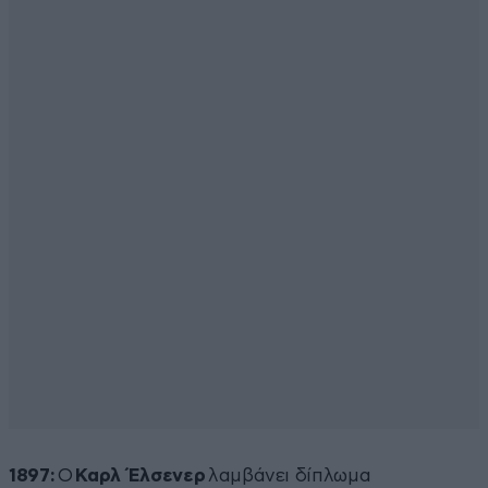
1897:
Ο
Καρλ Έλσενερ
λαμβάνει δίπλωμα