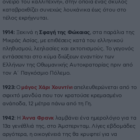
όνειρο του καλλιτέχνη», στην οποία ένας σκύλος
καταβροχθίζει συνεχώς λουκάνικα έως ότου στο
τέλος εκρήγνυται.
1914:
Ξεκινά η
Σφαγή της Φώκαιας
, στα παράλια της
Μικράς Ασίας, με επιθέσεις κατά του ελληνικού
πληθυσμού, λεηλασίες και εκτοπισμούς. Το γεγονός
εντάσσεται στο κύμα διώξεων εναντίον των
Ελλήνων της Οθωμανικής Αυτοκρατορίας πριν από
τον Α΄ Παγκόσμιο Πόλεμο.
1923:
Ο
μάγος Χάρι Χουντίνι
απελευθερώνεται από το
σφιχτό μανδύα που τον κρατούσε κρεμασμένο
ανάποδα, 12 μέτρα πάνω από τη Γη.
1942
: Η
Άννα Φρανκ
λαμβάνει ένα ημερολόγιο για τα
13α γενέθλιά της, στο Άμστερνταμ. Λίγες εβδομάδες
αργότερα, η οικογένειά της θα κρυφτεί για να