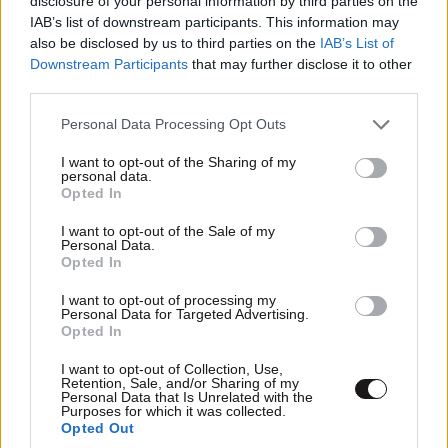
disclosure of your personal information by third parties on the
IAB’s list of downstream participants. This information may
ευρωπαϊκού προσανατολισμού και οδήγησε στην
also be disclosed by us to third parties on the
IAB’s List of
ένταξη της χώρας το 1981.
Downstream Participants
that may further disclose it to other
third parties.
1987:
Ο Ρόναλντ Ρίγκαν, μιλώντας στο Δυτικό
Please note that this website/app uses one or more Google
Βερολίνο, απευθύνει στον Μιχαήλ Γκορμπατσόφ τη
Personal Data Processing Opt Outs
services and may gather and store information including but
φράση
«Tear down this wall»
. Η ομιλία μπροστά στην
not limited to your visit or usage behaviour. You may click to
I want to opt-out of the Sharing of my
Πύλη του Βρανδεμβούργου έμεινε ως ένα από τα πιο
personal data.
grant or deny consent to Google and its third-party tags to
Opted In
αναγνωρίσιμα πολιτικά στιγμιότυπα του Ψυχρού
use your data for below specified purposes in below Google
consent section.
Πολέμου.
I want to opt-out of the Sale of my
Personal Data.
Opted In
1987
: Η
εθνική Ελλάδος στο μπάσκετ
Ανδρών, με 30
πόντους του Νίκου Γκάλη, νικά 81-77 τη
I want to opt-out of processing my
Personal Data for Targeted Advertising.
Γιουγκοσλαβία και προκρίνεται στο τελικό του
Opted In
Ευρωμπάσκετ της Αθήνας.
I want to opt-out of Collection, Use,
Retention, Sale, and/or Sharing of my
Personal Data that Is Unrelated with the
Purposes for which it was collected.
Opted Out